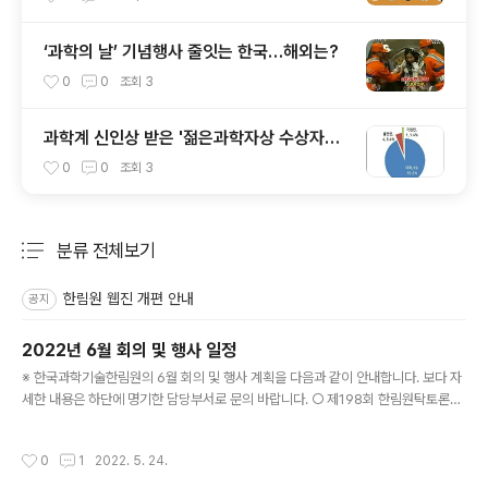
‘과학의 날’ 기념행사 줄잇는 한국…해외는?
0
0
조회
3
과학계 신인상 받은 '젊은과학자상 수상자
들'…20년 만에 주역으로 우뚝
0
0
조회
3
분류 전체보기
주요 글 목록
한림원 웹진 개편 안내
공지
2022년 6월 회의 및 행사 일정
글 내용
※ 한국과학기술한림원의 6월 회의 및 행사 계획을 다음과 같이 안내합니다. 보다 자
세한 내용은 하단에 명기한 담당부서로 문의 바랍니다. ○ 제198회 한림원탁토론회
- 일자: 6. 2. (목) - 주제: 자연-기술 복합재난에 대한 이해와 대비 - 장소: 엘타워 골
드홀(온라인 병행) ※ 정책연구팀: 031-710-4684 ○ IAP Science Executive
작성시간
0
1
2022. 5. 24.
Committee - 일자: 6. 7.(화) - 안건: 미정 - 장소: 온라인 ※ 국제협력실: 031-710
-4651 ○ 제51회 한림국제심포지엄 - 일자: 6. 14. (화) ~ 6. 16. (목) - 주제: Rec