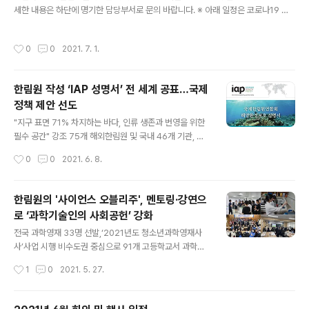
세한 내용은 하단에 명기한 담당부서로 문의 바랍니다. ※ 아래 일정은 코로나19 감
염병의 확산으로 인한 사회적 거리두기 방역 조치에 따라 변동될 수 있습니다. ○ 한
림원탁토론회(국내 대학 연구 경쟁력의 현재와 미래) - 일시: 7. 6.(화) 15:00 - 장
작성시간
0
0
2021. 7. 1.
소: 양재동 엘타워(온라인 개최) ※ 정책팀: 031-710-4661 ○ 한림원탁토론회(20
22년 교육과정 개정 - 정보교육) - 일시: 7. 16.(금) 15:00 - 장소: 양재동 엘타워(온
라인 개최) ※ 정책팀: 031-710-4661
한림원 작성 ‘IAP 성명서’ 전 세계 공표…국제
정책 제안 선도
글 내용
"지구 표면 71% 차지하는 바다, 인류 생존과 번영을 위한
필수 공간" 강조 75개 해외한림원 및 국내 46개 기관, 지
지 표명 해양보존의 중요성 강조 및 각국 지도자에 대책 마
작성시간
0
0
2021. 6. 8.
련 촉구 우리나라 과학기술 석학들이 바다의 온전성을 되
찾기 위해 작성한 정책권고안이 전 세계에 동시 공표됐다.
한국과학기술한림원(원장 한민구, 이하 한림원)은 국내 해
한림원의 '사이언스 오블리주', 멘토링·강연으
양과학 전문가들이 발의한 '해양환경보호 성명서'가 지난 1
로 ‘과학기술인의 사회공헌’ 강화
일 오전(한국 시간) 세계 최대 과학기술 민간부문 국제기구
글 내용
인 '국제한림원연합회(InterAcademy Partnership, 이
전국 과학영재 33명 선발,‘2021년도 청소년과학영재사
하 IAP) 성명서'로 공식 발표됐다고 밝혔다. IAP는 국제 현
사’사업 시행 비수도권 중심으로 91개 고등학교서 과학강
안에 대한 과학적 견해를 제공하기 위해 1993년 설립된
연 실시 한국과학기술한림원(원장 한민구·이하 한림원)이
작성시간
1
0
2021. 5. 27.
국제기구다. 전 세계 100여 개국 140여 개 한림원 및 과..
본격적인 ‘사이언스 오블리주(Science Oblige, 과학적
의무)’ 활동에 나섰다. 한림원 대표 인재양성 사업인 '2021
년도 청소년과학영재사사' 사업과 '한림원 석학과의 만