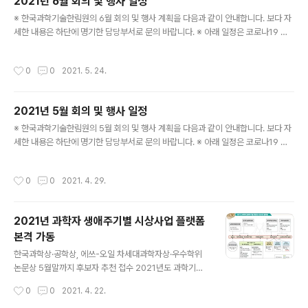
2021년 6월 회의 및 행사 일정
남'을 통해서다. 우선 한림원은 5월 26일(수) 오후 4시, ‘2
글 내용
※ 한국과학기술한림원의 6월 회의 및 행사 계획을 다음과 같이 안내합니다. 보다 자
021년도 청소년과학영재사사 오리엔테이션’을 개최하고
세한 내용은 하단에 명기한 담당부서로 문의 바랍니다. ※ 아래 일정은 코로나19 감
올해의 멘토링 활동을 시작했다. 과학기술에 관심이 많은
염병의 확산으로 인한 사회적 거리두기 방역 조치에 따라 변동될 수 있습니다. ○ 국
고등학교 1ㆍ2학년 학생과 한림원 회원과의 교류를 지원
제한림원연합회 성명서 공표 심포지엄 - 주제: Protection of Marine Environm
하는 청소년과학영재사사 사업은 학생들이 스스로 연구 주
작성시간
0
0
2021. 5. 24.
ent( 해양환경 보호) - 일시: 6. 4.(금), 14:00 ~ 18:30 - 장소: 소노캄 거제 ※ 국제
제를 선정해 탐구 능력과 창의력을 기를 수 있도록 운영되
협력실: 031-710-4656 ○ 2021년 정회원 회원패 수여식 - 일시: 6. 15.(화) 16:
고 있다. 2021년 멘티에는..
00 - 장소: 더 플라자호텔 다이아몬드홀 ※ 홍보팀: 031-710-4611 ○ 한림원탁토
2021년 5월 회의 및 행사 일정
론회(배양육, 식육의 미래일까?) - 일시: 6. 17.(목) 1..
글 내용
※ 한국과학기술한림원의 5월 회의 및 행사 계획을 다음과 같이 안내합니다. 보다 자
세한 내용은 하단에 명기한 담당부서로 문의 바랍니다. ※ 아래 일정은 코로나19 감
염병의 확산으로 인한 사회적 거리두기 방역 조치에 따라 변동될 수 있습니다. ○ 제
20회 SCA Conference & General Assembly - 주제: The Age of New M
작성시간
0
0
2021. 4. 29.
aterials: Innovation for Sustainable Society - 일시: 5. 13.(목)~14.(금) - 장
소: 중국 광저우(온라인) ※ 국제협력실: 031-710-4610 ○ 한림원탁토론회(원격의
료 과학계의 역할과 발전방향) - 일시: 5. 27.(목) 15:00 - 장소: 양재동 엘타워(온라
2021년 과학자 생애주기별 시상사업 플랫폼
인 개최) ※ 정책팀: 031-710-4606
본격 가동
글 내용
한국과학상·공학상, 에쓰-오일 차세대과학자상·우수학위
논문상 5월말까지 후보자 추천 접수 2021년도 과학기술
유공자 지정계획 공고…6월말 접수분까지 심사 대상한림
작성시간
0
0
2021. 4. 22.
식품과학상, 카길한림생명과학상 등도 상반기 공모 예정 2