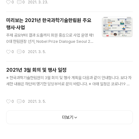
0
0
2021. 3. 23.
sting Accelerator: Trailblazing New Frontier of Prediction Science &
AI - 일시: 3. 31.(수) - 장소: 온라인 ※ 국제협력실: 031-710-4656 ○ 한림원탁
토론회(인공지능 인력 양성 방안) - 일시: 4. 2.(금) 15:00 - 장소: 한림원회관 ※ 정
미리보는 2021년 한국과학기술한림원 주요
책팀: 031-710-4684 ○ 한림원탁토론회..
행사·사업
글 내용
주제 공모부터 결과 도출까지 회원 중심으로 사업 운영 제1
0대 한림원장 선거, Nobel Prize Dialogue Seoul 20
21 등 예정
작성시간
0
0
2021. 3. 5.
2021년 3월 회의 및 행사 일정
글 내용
※ 한국과학기술한림원의 3월 회의 및 행사 계획을 다음과 같이 안내합니다. 보다 자
세한 내용은 하단에 명기한 담당부서로 문의 바랍니다. ※ 아래 일정은 코로나19 감
염병의 확산으로 인한 사회적 거리두기 방역 조치에 따라 변동될 수 있습니다. ○ 제1
회 이학부 운영위원회 - 일시: 3. 11.(목) 16:00 - 장소: 온라인회의(한림원라운지) ※
작성시간
0
0
2021. 3. 5.
홍보팀: 031-710-4611 ○ 제2회 운영위원회 - 일시: 3. 12.(금) 16:00 - 장소: 제
1중회의실 ※ 기획예산팀: 031-710-4602 ○ 제1회 의약학부 운영위원회 - 일시:
3. 17.(수) 17:00 - 장소: 온라인회의(한림원라운지) ※ 홍보팀: 031-710-4611 ○
더보기
제1회 정책학부 운영위원회 - 일시: 3. 23.(화) 16:0..