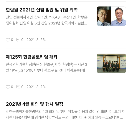
021년 과학자 생애주기별 한림원 시상사업 플랫폼이 본격
가동된다. 한림원은 2020년부터 각종 시상사업을 정비하
한림원 2021년 신임 임원 및 위원 위촉
여 ‘과학기술자 생애주기별 시상사업 플랫폼’을 마련하고,
글 내용
신임 선출이사 4인, 감사 1인, Y-KAST 부장 1인, 학부운
정부 및 민간기관과 함께 과학기술자 전 생애에 걸친 체계
영위원회 신임 위원 5인 선임 2021년 한국과학기술한림
적인 연구성과 창출 지원을 도모하고 있다. 2021년 시상
원 주요 사업에 대한 의결과 예산 집행에 대한 자문 및 감사
사업 플랫폼에는 △과학에 꿈을 갖기 시작한 청소년을 대
를 담당할 신임 임원과 한림원 사업운영 및 의사결정을 위
상으로 하는 ‘노벨과학에세이대회’를 시작으로 △젊은과학
작성시간
0
0
2021. 3. 23.
한 주요 조직의 위원이 새로 위촉됐다. 지난해 9월 18일부
자를 위한 ‘에쓰-오일 우수학위논문상·차세대과학자상’ △
터 10월 19일까지 한 달간 진행된 전자투표 결과에 따라
다양한 연구 분야의 중견과학자를 시상하는 ‘한국과학상..
이공래 아시아혁신연구원 원장(정책학부 정회원), 이용희
제125회 한림콜로키엄 개최
KAIST 명예교수(이학부 정회원), 최승복 인하대학교 석좌
글 내용
교수(공학부 정회원), 하헌주 이화여자대학교 교수(의약학
한국과학기술한림원(원장 한민구, 이하 한림원)은 지난 3
부 정회원) 등 4인이 신임 선출 이사로, 채종일 한국건강관
월 19일(금) 15:00시부터 서초구 aT센터 서계로룸1에서
리협회 회장(의약학부 정회원)이 감사로 선출됐으며, 같은
‘김치종주국진실 논란'을 주제로 제125회 한림콜로키엄을
해 11월 열린 정기총회에서 인준됐다. 아울러 한국차세대
개최했다. 한림원 농수산학부가 주관한 이번 콜로키엄은
작성시간
0
0
2021. 3. 23.
과학기술한림원 신임..
최근 논란이 된 중국의 김치 종주국 주장과 관련 식품학적
발생과정에 김치 탄생의 단계를 정리하고자 마련됐다.
2021년 4월 회의 및 행사 일정
글 내용
※ 한국과학기술한림원의 4월 회의 및 행사 계획을 다음과 같이 안내합니다. 보다 자
세한 내용은 하단에 명기한 담당부서로 문의 바랍니다. ※ 아래 일정은 코로나19 감
염병의 확산으로 인한 사회적 거리두기 방역 조치에 따라 변동될 수 있습니다. ○ 제
46회 한림국제심포지엄(박태성 교수 제안) - 주제: COVID19 Pandemic Foreca
작성시간