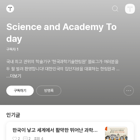
검색하기
티스토리
Science and Academy To
day
구독자
1
국내 최고 권위의 학술기구 ‘한국과학기술한림원’ 블로그가 여러분을
두 팔 벌려 환영합니다! 대한민국의 집단지성을 대표하는 한림원과 함
께 신기하고 놀라운 과학기술의 세계를 만끽하세요.
...더보기
구독하기
방명록
신고하기 레이어
열기
인기글
한국이 낳고 세계에서 활약한 뛰어난 과학자
들
2
2
조회
4