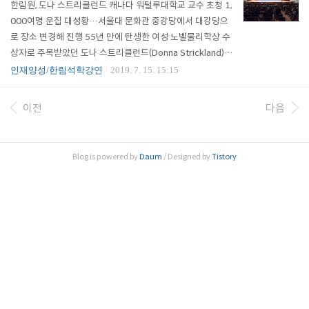
한림원, 도나 스트리클런드 캐나다 워털루대학교 교수 초청 1,
광주과학기술원(총장 김기선, 이하 GIST)이 주관한 ‘제76회
000여명 운집 대성황…서울대 문화관 중강당에서 대강당으
한림석학강연’이 10월 22일 GIST 오룡관 다산홀에서 개최됐
로 장소 변경해 진행 55년 만에 탄생한 여성 노벨물리학상 수
다. 2018년 노벨물리학상 수상자..
상자로 주목받았던 도나 스트리클런드(Donna Strickland)
캐나다 워털루대학교 교수가 한국의 예비 과학도들을 만나기
인재양성/한림석학강연
2019. 7. 15. 15:15
위해 강단에 섰다. 한국과학기술한림원(원장 한민구)은 2018
년도 노벨물리학상 수상자인 도나 스트리클런드 교수를 초청,
이전
다음
7월 12일 서울대학교 문화관 대강당에서 제75회 한림석학강
연을 개최했다. 스트리클런드 교수의 명성에 1,000여 명이 운
집한 이날 행사는 서울대 문화관 중강당에서 대강당으로 장소
Blog is powered by
Daum
/ Designed by
Tistory
를 변경해 진행할 정도로 대성황을 이뤘다. 스트리클런드 교수
는 대학원생이던 1985년 지도교수 제라드 무루와 함..