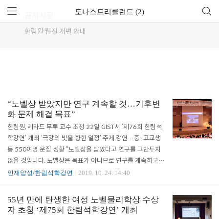
도나스트리클런드 (2)
공지사항
한림원 웹진 개편 안내
“노벨상 받았지만 연구 계속할 것…기후변
화 문제 해결 목표”
한림원, 제라드 무루 교수 초청 22일 GIST서 ‘제76회 한림석
학강연’ 개최 ‘극강의 빛을 향한 열정’ 주제 강연…중·고교생
등 550여명 운집 성황 “노벨상을 받았다고 연구를 그만두지
않을 것입니다. 노벨상은 목표가 아니므로 연구를 계속하고 싶
습니다. 특히 기후변화에 대해 관심이 큽니다. 모든 과학자들
인재양성/한림석학강연
2019. 10. 24. 14:40
은 기후변화의 중요성을 인지하고 현재 심각하게 고민해야 합
니다. 오염된 지구를 깨끗이 청소하는 것도 과학자의 몫입니
55년 만에 탄생한 여성 노벨물리학상 수상
다.” 한국과학기술한림원(원장 한민구, 이하 한림원)이 주최하
자 초청 ‘제75회 한림석학강연’ 개최
고 IBS 초강력레이저과학연구단(단장 남창희, 이하 CoReLs),