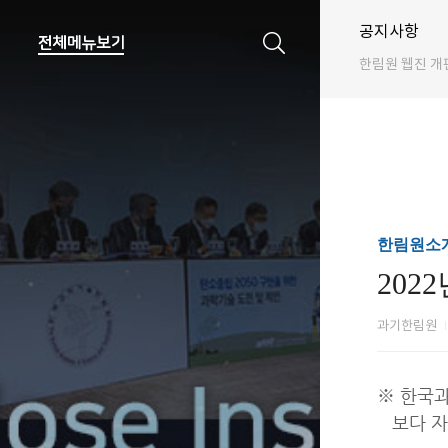
공지사항
한림원 웹진 개
한림원소개
202
과기한림원
※ 한국과
보다 자