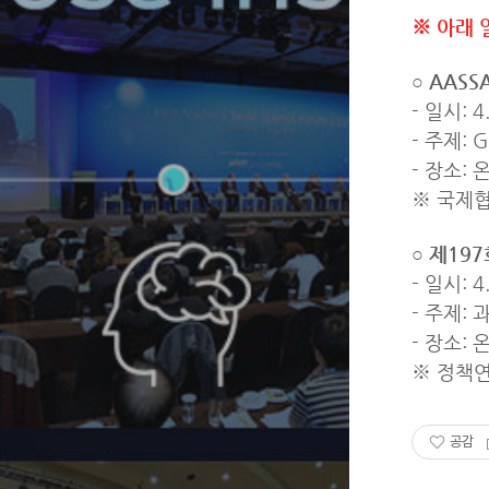
※ 아래 
○ AASS
- 일시: 4.
- 주제: Gl
- 장소:
※ 국제협력
○ 제19
- 일시: 4
- 주제:
- 장소:
※ 정책연구
공감