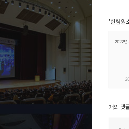
'한림원
2022년
2
개의 댓