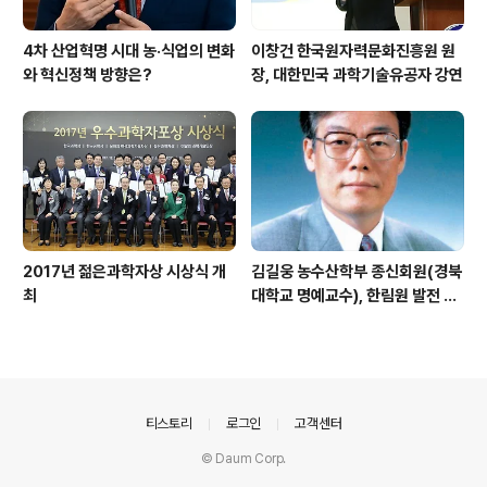
4차 산업혁명 시대 농·식업의 변화
이창건 한국원자력문화진흥원 원
와 혁신정책 방향은?
장, 대한민국 과학기술유공자 강연
2017년 젊은과학자상 시상식 개
김길웅 농수산학부 종신회원(경북
최
대학교 명예교수), 한림원 발전 위
해 기부금 전달
의안내
티스토리
로그인
고객센터
© Daum Corp.