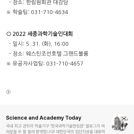
- 장소: 한림원회관 대강당
※ 학술팀: 031-710-4634
○ 2022 세종과학기술인대회
- 일시: 5. 31. (화), 16:00
- 장소: 웨스틴조선호텔 그랜드볼룸
※ 유공자사업팀: 031-710-4657
(새창열림)
로그 정보
Science and Academy Today
국내 최고 권위의 학술기구 ‘한국과학기술한림원’ 블로그가 여
러분을 두 팔 벌려 환영합니다! 대한민국의 집단지성을 대표하