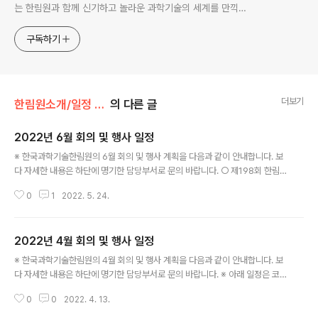
는 한림원과 함께 신기하고 놀라운 과학기술의 세계를 만끽하
세요.
구독하기
더보기
한림원소개/일정 및 기관동정
의 다른 글
2022년 6월 회의 및 행사 일정
글 내용
※ 한국과학기술한림원의 6월 회의 및 행사 계획을 다음과 같이 안내합니다. 보
다 자세한 내용은 하단에 명기한 담당부서로 문의 바랍니다. ○ 제198회 한림
원탁토론회 - 일자: 6. 2. (목) - 주제: 자연-기술 복합재난에 대한 이해와 대비
0
1
2022. 5. 24.
- 장소: 엘타워 골드홀(온라인 병행) ※ 정책연구팀: 031-710-4684 ○ IAP S
cience Executive Committee - 일자: 6. 7.(화) - 안건: 미정 - 장소: 온라
인 ※ 국제협력실: 031-710-4651 ○ 제51회 한림국제심포지엄 - 일자: 6. 1
2022년 4월 회의 및 행사 일정
4. (화) ~ 6. 16. (목) - 주제: Recent Advances of Bioinorganic Chemi
글 내용
stry in the field of Energy and Medicin..
※ 한국과학기술한림원의 4월 회의 및 행사 계획을 다음과 같이 안내합니다. 보
다 자세한 내용은 하단에 명기한 담당부서로 문의 바랍니다. ※ 아래 일정은 코
로나19 감염병의 확산으로 인한 사회적 거리두기 방역 조치에 따라 변동될 수
0
0
2022. 4. 13.
있습니다. ○ AASSA-KAST 공동 웨비나 - 일시: 4. 25.(월) ~ 4. 26.(화) -
주제: Global Climate Change and Zoonotic Infectious Diseases -