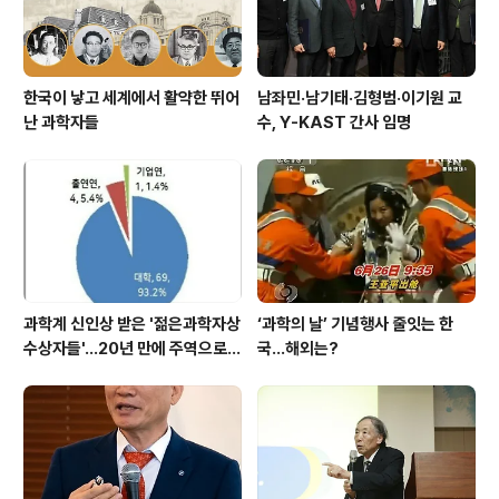
한국이 낳고 세계에서 활약한 뛰어
남좌민·남기태·김형범·이기원 교
난 과학자들
수, Y-KAST 간사 임명
과학계 신인상 받은 '젊은과학자상
‘과학의 날’ 기념행사 줄잇는 한
수상자들'…20년 만에 주역으로
국…해외는?
우뚝