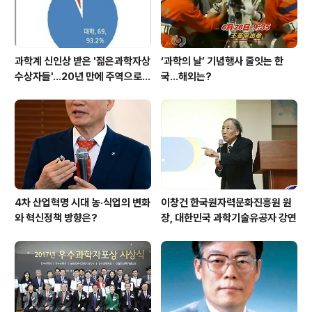
과학계 신인상 받은 '젊은과학자상
‘과학의 날’ 기념행사 줄잇는 한
수상자들'…20년 만에 주역으로
국…해외는?
우뚝
4차 산업혁명 시대 농·식업의 변화
이창건 한국원자력문화진흥원 원
와 혁신정책 방향은?
장, 대한민국 과학기술유공자 강연