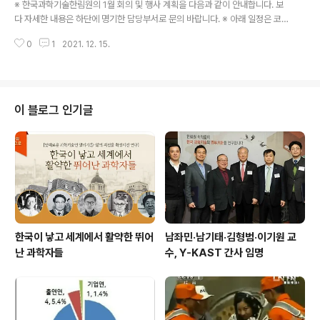
※ 한국과학기술한림원의 1월 회의 및 행사 계획을 다음과 같이 안내합니다. 보
다 자세한 내용은 하단에 명기한 담당부서로 문의 바랍니다. ※ 아래 일정은 코
로나19 감염병의 확산으로 인한 사회적 거리두기 방역 조치에 따라 변동될 수
0
1
2021. 12. 15.
있습니다. ○ 2022년도 한국과학기술한림원 신년하례식 및 정회원 회원패수
여식 - 일시: 1. 19.(수) 16:00 - 장소: 더플라자호텔 그랜드볼룸 ※ 홍보팀: 031
-710-4611 ○ 제194회 한림원탁토론회 - 일시: 1. 25.(화) - 주제: 거대한 생
태계, 마이크로바이옴 연구의 미래 - 장소: 온라인 중계 ※ 정책연구팀: 031-71
0-4684 ○ 2021년도 제6회 카길한림생명과학상 시상식 - 일시: 2. 10.(목)
이 블로그 인기글
- 장소: 한림원회관 대강당 ※ 학술팀: 0..
한국이 낳고 세계에서 활약한 뛰어
남좌민·남기태·김형범·이기원 교
난 과학자들
수, Y-KAST 간사 임명