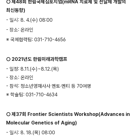
○
제
48
회 한림국제심포지엄(mRNA 치료제 및 전달체 개발의
최신동향)
-
일시
: 8. 4.(
수
) 08:00
-
장소
:
온라인
※ 국제협력팀: 031-710-4656
○
2021년도 한림미래과학캠프
- 일정: 8.11.(수)~8.12.(목)
- 장소: 온라인
- 참석: 청소년영재사사 멘토·멘티 등 70여명
※ 학술팀: 031-710-4634
○
제
37
회
Frontier Scientists Workshop(Advances in
Molecular Genetics of Aging)
-
일시
: 8. 18.(
목
) 08:00