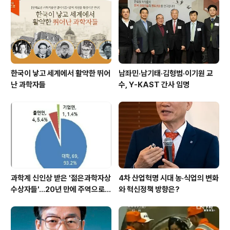
한국이 낳고 세계에서 활약한 뛰어
남좌민·남기태·김형범·이기원 교
난 과학자들
수, Y-KAST 간사 임명
과학계 신인상 받은 '젊은과학자상
4차 산업혁명 시대 농·식업의 변화
수상자들'…20년 만에 주역으로
와 혁신정책 방향은?
우뚝