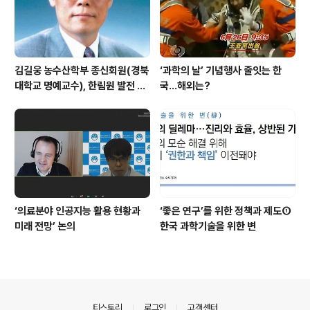
김길웅 농수산학부 종신회원(경북
‘과학의 날’ 기념행사 줄잇는 한
대학교 명예교수), 한림원 발전 위
국…해외는?
해 기부금 전달
‘의료분야 인공지능 활용 현황과
‘좋은 연구’를 위한 정책과 제도①
미래 전망’ 논의
한국 과학기술을 위한 변
의안내
티스토리
로그인
고객센터