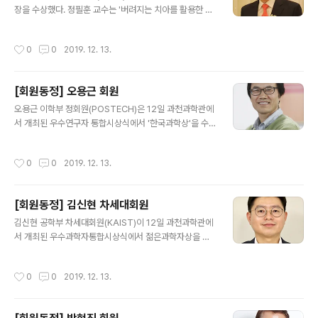
만에 조회수 백만회를 돌파했고 지금도 그 열기가 계속되
장을 수상했다. 정필훈 교수는 '버려지는 치아를 활용한 풍
고 있다. 이번 후속편은 '패권의 비밀 제2편 : 4차 산업혁명
치 줄기세포치료제 개발'에 성공하고, 안면기형환자 성형
을 위한 사회혁신, 국가경제를 이모작하라'로서 김태유 교
재건 수술법을 개발하여 국내 치의학 발전에 크게 이바지
작성시간
0
0
2019. 12. 13.
수의 새 강의..
했으며, 20여 년간 ‘국제 구순열 환자 무료수술 봉사’에 앞
장선 공로를 인정받았다. 올해 제18회를 맞이하는 유공자
정부포상은 보건의료기술 분야 최고의 전통과 권위가 있는
[회원동정] 오용근 회원
상으로서, 우리나라 보건의료기술 발전에 탁월한 성과가
글 내용
있는 연구자 및 보건산업 육성·진흥에 공적이 있는 자를 발
오용근 이학부 정회원(POSTECH)은 12일 과천과학관에
굴해 시상하게 된다. 「2019년 보건의료기술진흥 유공자
서 개최된 우수연구자 통합시상식에서 '한국과학상'을 수
정부포상 시상식」은 지난 10일 개최되었다.
상하였다. 한국과학상은 자연과학분야에서 주요 원리를 규
명해, 세계 정상 수준의 연구업적을 낸 연구자에게 수여한
작성시간
0
0
2019. 12. 13.
다. 오용근 박사는 현대기하학과 이론물리학에서 연구가
활발한 사교위상 수학과 거울대칭이론 분야를 선도하는 공
로를 인정받았다.
[회원동정] 김신현 차세대회원
글 내용
김신현 공학부 차세대회원(KAIST)이 12일 과천과학관에
서 개최된 우수과학자통합시상식에서 젊은과학자상을 수
상했다. 젊은과학자상은 만 40세 이하의 뛰어난 연구성과
와 발전잠재력을 인정되는 우수과학기술인에게 수여된다.
작성시간
0
0
2019. 12. 13.
김신현 박사는 연성소재 특히 콜로이드 광결정 기반의 미
세입자를 대면적에 형성할 수 있는 소재 기술을 개발하였
으며, 이 기술은 디스플레이센서, 위변조방지 소재, 심미성