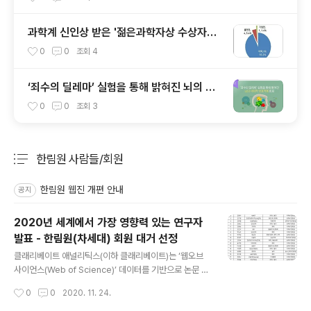
과학계 신인상 받은 '젊은과학자상 수상자
들'…20년 만에 주역으로 우뚝
0
0
조회
4
‘죄수의 딜레마’ 실험을 통해 밝혀진 뇌의 사
회적 상호작용 회로
0
0
조회
3
한림원 사람들/회원
분류 전체보기
주요 글 목록
한림원 웹진 개편 안내
공지
2020년 세계에서 가장 영향력 있는 연구자
발표 - 한림원(차세대) 회원 대거 선정
글 내용
클래리베이트 애널리틱스(이하 클래리베이트)는 ‘웹오브
사이언스(Web of Science)’ 데이터를 기반으로 논문 피
인용 횟수를 분석, 상위 1%에 해당하는 연구자(Highly Ci
작성시간
0
0
2020. 11. 24.
ted Researcher)를 선정, 최근 발표했다. 한국 HCR연