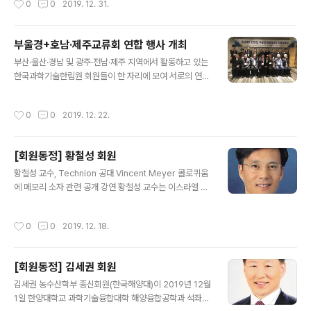
0
0
2019. 12. 31.
입하는 ..
근경색증 환자에서 다혈관 중재술 후 장기간 임상경과’라
는 제목의 논문이 미국심장학회지에 게재됨으로써 1년에 1
00번째 SCI 논문이라는 성과를 거뒀다. 특히 지난 10월
부울경+호남·제주교류회 연합 행사 개최
추계대한심장학회에서 총 92편의 논문 발표로 기록한 ‘17
글 내용
년 연속 최다 논문 발표’에 이은 또 다른 쾌거다. ▶ 정명호
부산·울산·경남 및 광주·전남·제주 지역에서 활동하고 있는
의약학부 정회원은 지역 의료산업 육성 발전에 기여한 공
한국과학기술한림원 회원들이 한 자리에 모여 서로의 연구
로로 광주광역시장상을 수상했다, 정명호 교수는 지난달 2
현황을 소개하고 지역의 과학기술 발전과 과학문화 확산을
0일 아시아 문화전당에서 개최된 광주관광컨벤션뷰로 앰
위한 정책을 논의하는 행사가 마련됐다. 한국과학기술한림
작성시간
0
0
2019. 12. 22.
버서더 초청 행사에서 광주광역시 ..
원은 12월 20일 소노캄여수에서 '과학정책제언 주제 발굴
을 위한 워크숍'을 개최했다. 행사는 부울경교류회(회장 정
헌택/울산대학교) 및 호남·제주교류회(회장 정명호/전남대
[회원동정] 황철성 회원
학교) 연합 워크숍 형태로 진행됐으며, 정진호 총괄부원장,
글 내용
최윤재 회원부원장, 권대영 농수산학부장 등 운영위원 3명
황철성 교수, Technion 공대 Vincent Meyer 콜로퀴움
과 김성구(부경대), 김윤수(전남대), 남기석(전북대), 박상
에 메모리 소자 관련 공개 강연 황철성 교수는 이스라엘 T
철(전남대), 안영근(전남대), 이재석(GIST), 정명호(전남
echnion 공대의 전기공학부에서 주최하는 Vincent Me
대), 정헌택(울산대), 최영현(동의대), 한윤봉(전북대) 등 정
yer Colloquium에 초청되어 에너지 소모를 최소화하는
작성시간
0
0
2019. 12. 18.
회원 11명, 김재..
컴퓨터를 위한 멤리스터 및 강유전체의 음의 커패시턴스
모델과 관련한 공개 강연을 하였다. Technion은 세계의
저명 학자들을 한 학기에 두 명 초청하여 본 콜로퀴움을 주
[회원동정] 김세권 회원
최한다 황철성 교수 연구팀, 메모리 소자 관련 Chemistry
글 내용
of Materials 외 다수 논문 출판, 총 논문 수 600편 달성
김세권 농수산학부 종신회원(한국해양대)이 2019년 12월
황철성 교수 연구팀은 원자층 증착법으로 칼코제나이드 박
1일 한양대학교 과학기술융합대학 해양융합공학과 석좌교