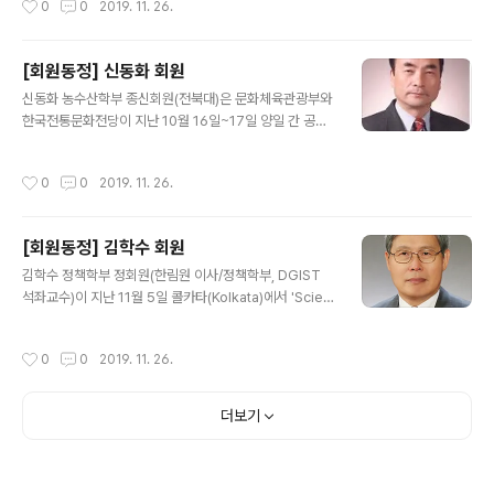
0
0
2019. 11. 26.
3층 사파이어볼룸에서 개최..
여한 산학연 연구자 및 기관을 발굴해 포상함으로 해양수
산 과학기술의 지속 발전을 도모하기 위해 제정됐다. 학술
연구 부문은 해양수산 과학기술의 학문적 발전에 기여한
[회원동정] 신동화 회원
논문 또는 지식재산권 등의 실적이 우수한 연구에 수여된
글 내용
다. 김 교수는 한반도 주위 해양원격탐사장비인 연안레이
신동화 농수산학부 종신회원(전북대)은 문화체육관광부와
더와 해색위성을 이용해 관측된 해양 표층 아중규모(수 킬
한국전통문화전당이 지난 10월 16일~17일 양일 간 공동
로미터 및 수 시간 규모)의 해수유동장과 엽록소 농도장 자
개최한 '2019 한식의 인문학 심포지엄'에서 '한식에서 발
료 등의 빅데이터 분석을 통해 아중규모에서의 해양에너지
효식품의 기능적, 문화적 속성이해'를 주제로 발표했다. 또
작성시간
0
0
2019. 11. 26.
가 주입되는 공간 규모 및 과정을 규명한 공로로..
한 신 교수는 지난 10월 18일 순창장류연구소 세미나실에
서 ‘2019년 제15회 장류포럼’을 개최했다. 포럼에서는 ‘한
국형 발효소스 산업 플랫폼 구축’을 주제로 △장류를 이용
[회원동정] 김학수 회원
한 소스의 특성과 전망, △소스 제조에 필요한 식초 생산기
글 내용
술과 산업현황, △앞으로의 전망 등에 대한 전문가 발표와
김학수 정책학부 정회원(한림원 이사/정책학부, DGIST
토론이 마련됐다.
석좌교수)이 지난 11월 5일 콜카타(Kolkata)에서 'Scien
ce Literature'를 주제로 개최된 'The 5th India Intern
ational Science Festival'에 인도 과학기술부 초청을
작성시간
0
0
2019. 11. 26.
받아 참석했다. 김 교수는 초대주빈 강연을 맡아 'A New
Perspective on Literature for Science Communi
cation'을 주제로 열띤 강연을 펼쳤다.
더보기