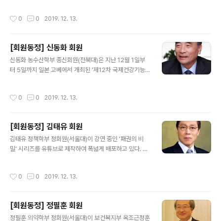
막을 제작, 우수한 성능의 상변이 메모리를 구현하여 Che
수로 임용되었다. 임기는 12월 1일 부터 3년이다
mistry of Materials에 두 편..
작성시간
0
0
2019. 12. 13.
[회원동정] 신동화 회원
글 내용
신동화 농수산학부 종신회원(전북대)은 지난 12월 1일부
터 5일까지 일본 고베에서 개최된 '제12차 국제건강기능
식품학술대회( ISNFF2019)' 에서 좌장 및 발표를 맡았다.
행사에는 관련 분야 전문가 등 1500여명이 참여했으며,
작성시간
0
0
2019. 12. 13.
신동화 명예교수는 'Typical fermented foods in Kor
ea and their functionalities. In Global Fermented
Foods- From Ethnography & Microbes to Metag
[회원동정] 김태유 회원
enomics'을 주제로 발표했다.
글 내용
김태유 정책학부 정회원(서울대)이 강연 중인 '패권의 비
밀' 시리즈를 유튜브로 제작하여 폭넓게 배포하고 있다. 김
태유 교수는 "최근 중진국의 함정에 빠진 한국경제는 북핵
위기 속에서 중국의 사드보복, 일본의 경제보복 등 내우외
작성시간
0
0
2019. 12. 13.
환의 위기를 맞이하고 있다"며 "4차 산업혁명은 한국경제
가 이러한 위기를 벗어나 선진국 대열에 진입할 수 있는 마
지막 기회인지도 모른다"고 배경을 설명하고 있다. 지난해
[회원동정] 정필훈 회원
공개한 '패권의 비밀 : 4차 산업혁명 시대, 부국의 길'은 유
글 내용
튜브(https://youtu.be/RUcHiooFeBw)에서 일 년 여
정필훈 의약학부 정회원(서울대)이 보건복지부 옥조근정훈