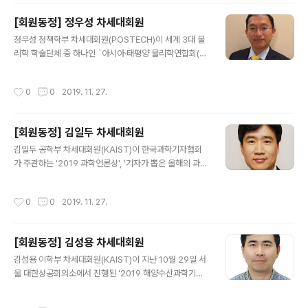
한 공로를 높게 인정 받았다. 묵인희 교수는 “연구하는 학
[회원동정] 정우성 차세대회원
자로서 치매의 원인을 치료하는 치료제 개발과 조기 예측
글 내용
지표 개발에 과학적인 근간을 제공하여 실제적으로 환자나
정우성 정책학부 차세대회원(POSTECH)이 세계 3대 물
보호자들에게 도움이 되고자 노력하고 있다"며 "이번 수상
리학 학술단체 중 하나인 `아시아·태평양 물리학연합회(A
이 연구 인생에 또 다른 자극제가 되었다”고 소감을 밝혔
APPS)`의 정기이사회에서 평의원 16명 중 한 명으로 선
다. 시상식은 11월 29일(금) 오후 6시 중구 롯데호텔 3층
출됐다. 임기는 3년이며, 정 교수는 내년 1월부터 연합회가
작성시간
0
0
2019. 11. 27.
사파이어볼룸에서 개최되는 '20..
발간하는 국제학술지 `아시아·태평양 물리학연합회보`의
부편집장도 함께 맡을 예정이다. 아·태 물리학연합회는 한
국과 중국, 일본, 호주 등 아·태 지역 17개국 18개 물리학
[회원동정] 김일두 차세대회원
관련 학회들의 연합 단체로, 미국물리학회(APS), 유럽물
글 내용
리학회(EPS)와 함께 세계 3대 물리학 학술단체로 꼽힌다.
김일두 공학부 차세대회원(KAIST)이 한국과학기자협회
가 주관하는 '2019 과학언론상', '기자가 뽑은 올해의 과학
자상' 부문 수상자로 선정됐다. '기자가 뽑은 올해의 과학자
상'은 과학의학기자 28명이 심사위원으로 참여하여 선정
작성시간
0
0
2019. 11. 27.
한다. 김 교수는 나노 분야의 우수한 연구 실적을 바탕으로
초미세먼지 필터 등 기술 상용화에 매진하여 성과를 낸 점
을 높게 평가 받았다. 김일두 교수는 "2019년은 특별한 한
[회원동정] 김성용 차세대회원
해였다. 세계적 권위의 학술지인 ACS Nano저널의 부편
글 내용
집장으로 선임되었고 교원창업회사 ㈜김일두연구소를 설
김성용 이학부 차세대회원(KAIST)이 지난 10월 29일 서
립했으며, 연구가 대한민국 10대 나노기술로도 선정이 되
울 대한상공회의소에서 진행된 '2019 해양수산과학기술
었다. 앞으로 더 정진하는 과학자가 되겠다고 수상 소감을
대상 시상식'에서 '학술부분 우수상'을 받았다. 2019 해양
밝혔다. 시상식은 11월 29일(금) 오후 6시 중구 롯데호텔
수산과학기술대상은 해양수산 분야 과학기술 발전 등에 기
작성시간