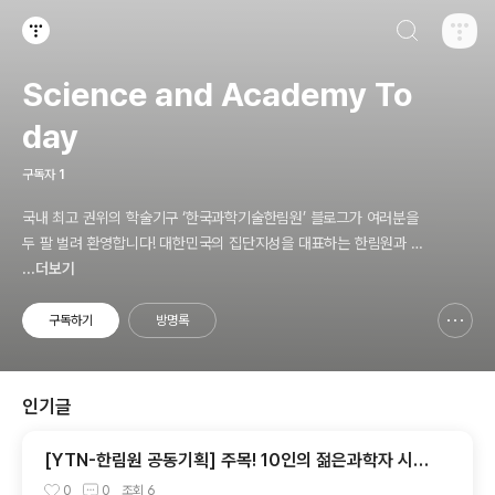
검색하기
티스토리
Science and Academy To
day
구독자
1
국내 최고 권위의 학술기구 ‘한국과학기술한림원’ 블로그가 여러분을
두 팔 벌려 환영합니다! 대한민국의 집단지성을 대표하는 한림원과 함
께 신기하고 놀라운 과학기술의 세계를 만끽하세요.
...더보기
구독하기
방명록
신고하기 레이어
열기
인기글
[YTN-한림원 공동기획] 주목! 10인의 젊은과학자 시리
즈⑧ 김정훈 차세대회원(서울대병원 교수)
0
0
조회
6