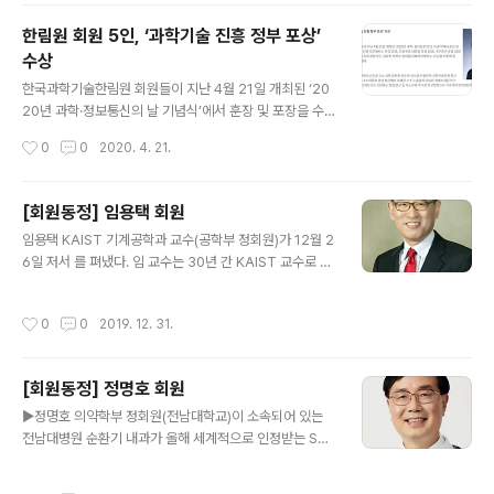
구자는 총 46인이 선정되었으며 지난해 대비 1인이 증가
했다. 이번에 선정된 한국인 연구자 중 20인이 한국과학기
한림원 회원 5인, ‘과학기술 진흥 정부 포상’
술한림원(18인) 또는 한국차세대과학기술한림원 회원(2
수상
인)이며, 자랑스런 회원 명단은 다음과 같다.
글 내용
한국과학기술한림원 회원들이 지난 4월 21일 개최된 ‘20
20년 과학·정보통신의 날 기념식’에서 훈장 및 포장을 수
상했다. 과학기술 진흥 부문에서는 훈장 26명, 포장 9명,
작성시간
0
0
2020. 4. 21.
대통령 표창 20명, 국무총리 표창 24명 등 총 79명이 선
정되었으며, 창조장을 받는 김성진 이학부 정회원(이화여
자대학교 교수)을 비롯해 총 5명의 한림원 회원이 포함됐
[회원동정] 임용택 회원
다. 김성진 이화여자대학교 교수(이학부 정회원/학술담당
글 내용
임용택 KAIST 기계공학과 교수(공학부 정회원)가 12월 2
부원장)은 과학기술훈장 창조장(1등급)을 수상했다. 친환
6일 저서 를 펴냈다. 임 교수는 30년 간 KAIST 교수로 일
경 수소자동차와 관련된 수소 미세누출 감지센서 개발, 열
했으며 한국기계연구원장 등을 역임했다. 그는 이 책에 자
전소재(열에너지를 전기로 전환하는 소재)의 나노그레인
신이 경험한 학교 행정 업무와 조직 경영에 관한 이야기들
코팅 방법 고안 등 나노과학 발전을 선도한 업적을 인정받
작성시간
0
0
2019. 12. 31.
을 담아냈으며, 책에서 ‘과학기술 발전은 디테일에서 시작
았다. 황성우 삼성종합기술원 사장(공학부 정회원)은 삼성
된다’는 자신의 철학을 강조한다. 책은 1장 ‘카이스트, 대한
전자 미래기술연구 총괄책임자로 IT제품..
민국 과학기술의 발전 한가운데 서다’, 2장 ‘재정과 대학 운
[회원동정] 정명호 회원
영의 긴밀한 관계’, 3장 ‘신규 사업에 대한 시도는 계속된
글 내용
다’ 등 모두 11개 주제로 구성돼 있다. 임 교수는 서문에서
▶정명호 의약학부 정회원(전남대학교)이 소속되어 있는
“1인당 국민소득이 3만달러를 넘고 인구가 5000만명 이
전남대병원 순환기 내과가 올해 세계적으로 인정받는 SCI
상인 국가를 ‘3050클럽’이라 하는데, 우리나라는 지난해
논문 100편을 달성 하며 연구팀의 명성을 이어가고 있다.
에 세계 일곱 번째로 진입했다”며 “이제부터는 제도를 도
순환기내과는 지난 12월 17일자로 발표한 ‘심인성 쇼크 심
작성시간