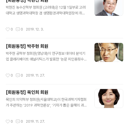
[회원동정] 박현진 회원
색소재로 활용 가능하고, 잔류 약물 검출 등 다양한 응용이
글 내용
가능한 캡슐형 센서 소재를 개발한 업적을 인정 받았다
박현진 농수산학부 정회원 (고려대)은 12월 1일부로 고려
대학교 생명과학대학장 겸 생명환경과학대학원장에 취임
했다.
작성시간
0
0
2019. 12. 3.
[회원동정] 박주현 회원
글 내용
박주현 공학부 정회원(영남대)이 연구정보 데이터 분석기
업 클래리베이트 애널리틱스가 발표한 '논문 피인용횟수
상위 1% 연구자 (HCR)' 명단에 포함됐다. 특히 박 교수는
컴퓨터공학, 공학, 수학 등 세 분야에서 상위 1%의 피인용
작성시간
0
0
2019. 11. 27.
횟수를 기록했다. 전세계적으로 3개 분야에서 피인용 1%
를 기록한 학자는 단 11명뿐이며, 한국인은 박 교수가 유일
하다. HCR은 클래리베이트 애널리틱스가 2014년부터 매
[회원동정] 묵인희 회원
년 발표하는 명단으로, 논문 인용색인 데이터베이스인 ‘웹
글 내용
오브 사이언스’의 분석 정보를 바탕으로 연구자를 선정한
묵인희 의약학부 정회원(서울대학교)이 한국과학기자협회
다. HCR은 우수한 연구를 수행하는 연구자 선정 기준의 하
가 주관하는 '2019 과학언론상', '기자가 뽑은 올해의 과학
나로 평가받고 있다.
자상' 부문 수상자로 선정됐다. '기자가 뽑은 올해의 과학자
상'은 과학의학기자 28명이 심사위원으로 참여하여 선정
작성시간
0
0
2019. 11. 27.
한다. 묵 교수는 국내외에서 인정받는 뇌과학연구자로서 2
0여 년 동안 알츠하이머 치료 연구와 기술이전 등을 수행