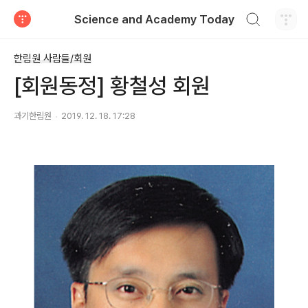
검색하기
Science and Academy Today
티스토리
한림원 사람들/회원
[회원동정] 황철성 회원
과기한림원
2019. 12. 18. 17:28