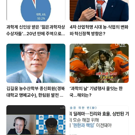
과학계 신인상 받은 '젊은과학자상
4차 산업혁명 시대 농·식업의 변화
수상자들'…20년 만에 주역으로
와 혁신정책 방향은?
우뚝
김길웅 농수산학부 종신회원(경북
‘과학의 날’ 기념행사 줄잇는 한
대학교 명예교수), 한림원 발전 위
국…해외는?
해 기부금 전달