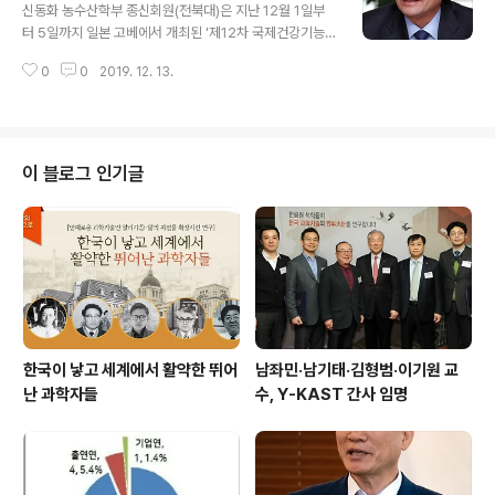
신동화 농수산학부 종신회원(전북대)은 지난 12월 1일부
터 5일까지 일본 고베에서 개최된 '제12차 국제건강기능
식품학술대회( ISNFF2019)' 에서 좌장 및 발표를 맡았다.
0
0
2019. 12. 13.
행사에는 관련 분야 전문가 등 1500여명이 참여했으며,
신동화 명예교수는 'Typical fermented foods in Kor
ea and their functionalities. In Global Fermented
Foods- From Ethnography & Microbes to Metag
enomics'을 주제로 발표했다.
이 블로그 인기글
한국이 낳고 세계에서 활약한 뛰어
남좌민·남기태·김형범·이기원 교
난 과학자들
수, Y-KAST 간사 임명