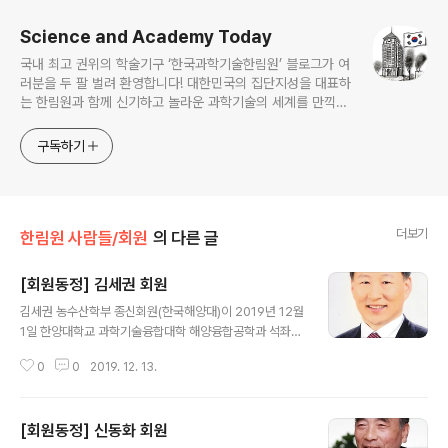
Science and Academy Today
국내 최고 권위의 학술기구 ‘한국과학기술한림원’ 블로그가 여
러분을 두 팔 벌려 환영합니다! 대한민국의 집단지성을 대표하
는 한림원과 함께 신기하고 놀라운 과학기술의 세계를 만끽하
세요.
구독하기
더보기
한림원 사람들/회원
의 다른 글
[회원동정] 김세권 회원
글 내용
김세권 농수산학부 종신회원(한국해양대)이 2019년 12월
1일 한양대학교 과학기술융합대학 해양융합공학과 석좌교
수로 임용되었다. 임기는 12월 1일 부터 3년이다
0
0
2019. 12. 13.
[회원동정] 신동화 회원
글 내용