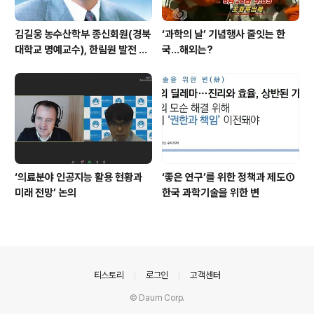
김길웅 농수산학부 종신회원(경북
‘과학의 날’ 기념행사 줄잇는 한
대학교 명예교수), 한림원 발전 위
국…해외는?
해 기부금 전달
‘의료분야 인공지능 활용 현황과
‘좋은 연구’를 위한 정책과 제도①
미래 전망’ 논의
한국 과학기술을 위한 변
의안내
티스토리
로그인
고객센터
© Daum Corp.