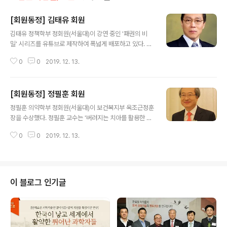
[회원동정] 김태유 회원
글 내용
김태유 정책학부 정회원(서울대)이 강연 중인 '패권의 비
밀' 시리즈를 유튜브로 제작하여 폭넓게 배포하고 있다. 김
태유 교수는 "최근 중진국의 함정에 빠진 한국경제는 북핵
0
0
2019. 12. 13.
위기 속에서 중국의 사드보복, 일본의 경제보복 등 내우외
환의 위기를 맞이하고 있다"며 "4차 산업혁명은 한국경제
가 이러한 위기를 벗어나 선진국 대열에 진입할 수 있는 마
[회원동정] 정필훈 회원
지막 기회인지도 모른다"고 배경을 설명하고 있다. 지난해
글 내용
공개한 '패권의 비밀 : 4차 산업혁명 시대, 부국의 길'은 유
정필훈 의약학부 정회원(서울대)이 보건복지부 옥조근정훈
튜브(https://youtu.be/RUcHiooFeBw)에서 일 년 여
장을 수상했다. 정필훈 교수는 '버려지는 치아를 활용한 풍
만에 조회수 백만회를 돌파했고 지금도 그 열기가 계속되
치 줄기세포치료제 개발'에 성공하고, 안면기형환자 성형
고 있다. 이번 후속편은 '패권의 비밀 제2편 : 4차 산업혁명
0
0
2019. 12. 13.
재건 수술법을 개발하여 국내 치의학 발전에 크게 이바지
을 위한 사회혁신, 국가경제를 이모작하라'로서 김태유 교
했으며, 20여 년간 ‘국제 구순열 환자 무료수술 봉사’에 앞
수의 새 강의..
장선 공로를 인정받았다. 올해 제18회를 맞이하는 유공자
정부포상은 보건의료기술 분야 최고의 전통과 권위가 있는
상으로서, 우리나라 보건의료기술 발전에 탁월한 성과가
이 블로그 인기글
있는 연구자 및 보건산업 육성·진흥에 공적이 있는 자를 발
굴해 시상하게 된다. 「2019년 보건의료기술진흥 유공자
정부포상 시상식」은 지난 10일 개최되었다.