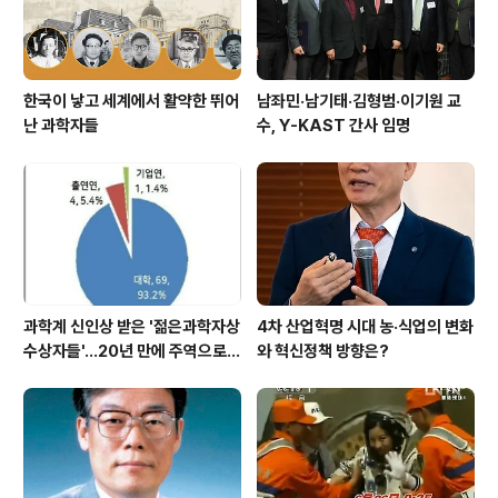
한국이 낳고 세계에서 활약한 뛰어
남좌민·남기태·김형범·이기원 교
난 과학자들
수, Y-KAST 간사 임명
과학계 신인상 받은 '젊은과학자상
4차 산업혁명 시대 농·식업의 변화
수상자들'…20년 만에 주역으로
와 혁신정책 방향은?
우뚝