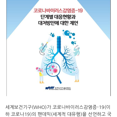
세계보건기구(WHO)가 코로나바이러스감염증-19(이
하 코로나19)의 팬데믹(세계적 대유행)을 선언하고 국