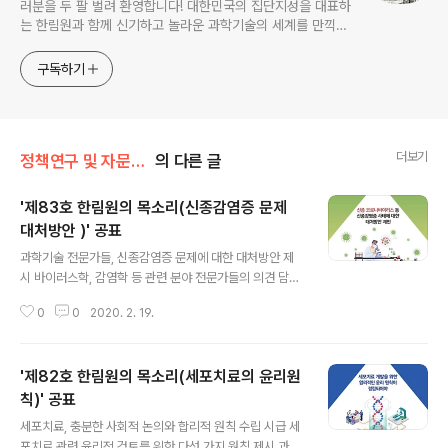
러분을 두 팔 벌려 환영합니다! 대한민국의 집단지성을 대표하
는 한림원과 함께 신기하고 놀라운 과학기술의 세계를 만끽하
세요.
구독하기
더보기
정책연구 및 자문/한림원의 목소리
의 다른 글
'제83호 한림원의 목소리(신종감염증 문제
대처방안 )' 공표
글 내용
과학기술 전문가들, 신종감염증 문제에 대한 대처방안 제
시 바이러스학, 감염학 등 관련 분야 전문가들의 의견 담아
신종 코로나바이러스(COVID-19)의 발생으로 전 세계가
0
0
2020. 2. 19.
바이러스를 상대로 총력전을 펼치고 있는 가운데 과학기술
계 전문가들이 사태와 관련해 정확한 정보 전달과 대처방
안 제시를 위해 의견을 모았다. 한국과학기술한림원(원장
'제82호 한림원의 목소리(세포치료의 윤리원
한민구·이하 한림원)은 ‘신종 코로나바이러스 등 신종감염
증 사태에 대한 대처방안 제언’을 주제로 12일 ‘한림원의
칙)' 공표
글 내용
목소리 제83호’를 공표했다. 이번 한림원의 목소리에서는
세포치료, 충분한 사회적 논의와 합리적 원칙 수립 시급 세
신종 코로나바이러스의 발생과 전파 과정, 특징 등을 밝히
포치료 관련 윤리적 검토를 위한 다섯 가지 원칙 제시 과학