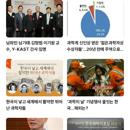
으로 규정해 종합과세하고 있는 현행 소득세법의 부작용을
지적하고 △공평과세 △고용관계 △소득의 성격 △비과
세 한도 △소득세법 개정 등의 측면에서 개선방안을 제시
했다. 세부사항으로는 △근무지속여부와 관계없이 기타소
득세로 과세 △..
남좌민·남기태·김형범·이기원 교
과학계 신인상 받은 '젊은과학자상
수, Y-KAST 간사 임명
수상자들'…20년 만에 주역으로
우뚝
한국이 낳고 세계에서 활약한 뛰어
‘과학의 날’ 기념행사 줄잇는 한
난 과학자들
국…해외는?