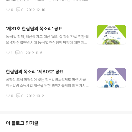
고 대응방향을 제시했으며 향후 발생할 신종감염증에 대한
기술 분야 대학 석학들이 현대 첨단의학과 바이오산업의
대비전략 또한 제안했다. 특히 이후에도 신종 바이러스가
0
0
2019. 12. 10.
핵심 요소로 떠오르고 있는 세포치료에 대한 합리적인 윤
출현할 가능성은 높음에 따라 △현장 역학..
리 원칙을 제시했다. 한국과학기술한림원(원장 한민구·이
하 한림원)은 12월 9일 ‘세포치료 개발을 위한 합리적인 윤
'제81호 한림원의 목소리' 공표
리 원칙 정립’의 필요성과 대안을 담은 ‘한림원의 목소리 제
글 내용
82호’를 공표했다. 한림원 전문가들은 목소리에서 “세포
농·식업 정책, 생산성 제고 대신 ‘삶의 질 향상’으로 전환 필
치료에 대한 기대감은 높지만 그 효과 및 치료법에 대한 국
요 4차 산업혁명 시대 농·식업 혁신정책 방향에 대한 제언
민들의 인식과 과학적 지식은 매우 부족하여 결국 투자논
제시 과학기술석학들이 4차 산업혁명시대를 맞는 농·식품
리에 따라 발전방향이 정해지고 있다”고 분석하며 “상용화
1
0
2019. 11. 5.
산업은 생산성 향상에 집중하는 것에서 벗어나 소비자의
를 우선순위로 두고 정책적 유연성을 추구하게 된다면 치
다양성과 삶의 질 향상 추구에 맞춰 최적화된 서비스를 제
료 효능과 사회경제적 효과에 대한 검증이 ..
공하는 것을 목표로 해야 한다고 제안했다. 한국과학기술
한림원의 목소리 '제80호' 공표
한림원(원장 한민구·이하 한림원)은 11월 4일 ‘4차 산업혁
글 내용
명 시대 농·식업 혁신정책 방향에 대한 제언’을 주제로 ‘한
공정성·조세 형평성에 맞는 직무발명보상제도 마련 시급
림원의 목소리 제81호’를 공표했다. 이번 한림원의 목소리
직무발명 소득세법 개선을 위한 과학기술계의 의견 제시
에서는 “현재 추진 중인 농·식품 분야 4차 산업혁명 정책은
다른 직군과 차별화된 우리나라의 직무발명 소득세법이 연
자동화에 의한 생산성 향상에 초점을 두고 스마트팜 보급
0
0
2019. 10. 2.
구자의 발명의욕을 저하시키고 있다는 불만이 현장에서 제
확대에만 주력하고 있다”고 분석하며 “이는 다수의 농가가
기되고 있는 가운데 과학기술계가 정책개선을 위해 생각을
첨단 장비에 익숙하지 않..
모았다. 한국과학기술한림원(원장 한민구·이하 한림원)은
‘과학기술 직무발명 활성화로 글로벌 경제위기를 극복하
자’라는 제목으로 ‘한림원의 목소리 제80호’를 공표했다.
이 블로그 인기글
이번 한림원의 목소리에서는 직무발명보상금을 근로소득