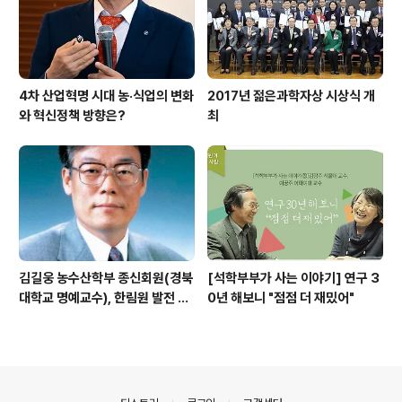
4차 산업혁명 시대 농·식업의 변화
2017년 젊은과학자상 시상식 개
와 혁신정책 방향은?
최
김길웅 농수산학부 종신회원(경북
[석학부부가 사는 이야기] 연구 3
대학교 명예교수), 한림원 발전 위
0년 해보니 "점점 더 재밌어"
해 기부금 전달
의안내