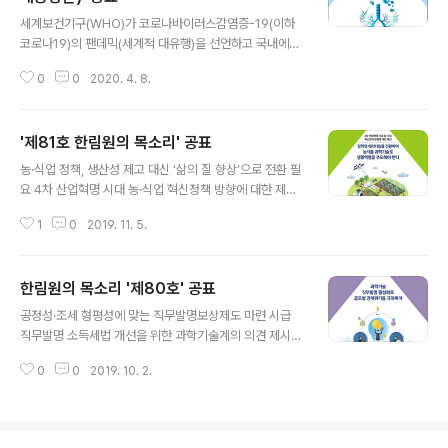
글 내용
목소리 제83호’를 공표했다. 이번 한림원의 목소리에서는
세계보건기구(WHO)가 코로나바이러스감염증-19(이하
신종 코로나바이러스의 발생과 전파 과정, 특징 등을 밝히
코로나19)의 팬데믹(세계적 대유행)을 선언하고 국내에서
고 대응방향을 제시했으며 향후 발생할 신종감염증에 대한
도 지역사회 감염이 일부 발생함에 따라 과학기술계 전문
대비전략 또한 제안했다. 특히 이후에도 신종 바이러스가
0
0
2020. 4. 8.
가들이 중간점검을 통해 현 상황에 맞는 향후 대응방안을
출현할 가능성은 높음에 따라 △현장 역학..
제시했다. 한국과학기술한림원(원장 한민구·이하 한림원)
은 ‘코로나19 단계별 대응과 대처방안에 대한 제언’을 주제
'제81호 한림원의 목소리' 공표
로 4월 2일 ‘한림원의 목소리 제84호’를 공표했다. 이번
글 내용
한림원의 목소리는 △코로나19 변종 출현과 토착화 가능
농·식업 정책, 생산성 제고 대신 ‘삶의 질 향상’으로 전환 필
성 △다양한 진단법 검토와 발병환자의 초기 진단 및 대응
요 4차 산업혁명 시대 농·식업 혁신정책 방향에 대한 제언
△효과적인 치료와 예방 전략 등을 현시점에 맞춰 제안했
제시 과학기술석학들이 4차 산업혁명시대를 맞는 농·식품
으며, 국민들의 관심사를 반영한 질문과 답변도 정리하여
1
0
2019. 11. 5.
산업은 생산성 향상에 집중하는 것에서 벗어나 소비자의
제시했다. 특히 코로나19의 피해 최소화를 위해 ‘약물 재창
다양성과 삶의 질 향상 추구에 맞춰 최적화된 서비스를 제
출 연구 및 신종 바이러스 감염증에 대한 ..
공하는 것을 목표로 해야 한다고 제안했다. 한국과학기술
한림원의 목소리 '제80호' 공표
한림원(원장 한민구·이하 한림원)은 11월 4일 ‘4차 산업혁
글 내용
명 시대 농·식업 혁신정책 방향에 대한 제언’을 주제로 ‘한
공정성·조세 형평성에 맞는 직무발명보상제도 마련 시급
림원의 목소리 제81호’를 공표했다. 이번 한림원의 목소리
직무발명 소득세법 개선을 위한 과학기술계의 의견 제시
에서는 “현재 추진 중인 농·식품 분야 4차 산업혁명 정책은
다른 직군과 차별화된 우리나라의 직무발명 소득세법이 연
자동화에 의한 생산성 향상에 초점을 두고 스마트팜 보급
0
0
2019. 10. 2.
구자의 발명의욕을 저하시키고 있다는 불만이 현장에서 제
확대에만 주력하고 있다”고 분석하며 “이는 다수의 농가가
기되고 있는 가운데 과학기술계가 정책개선을 위해 생각을
첨단 장비에 익숙하지 않..
모았다. 한국과학기술한림원(원장 한민구·이하 한림원)은
‘과학기술 직무발명 활성화로 글로벌 경제위기를 극복하