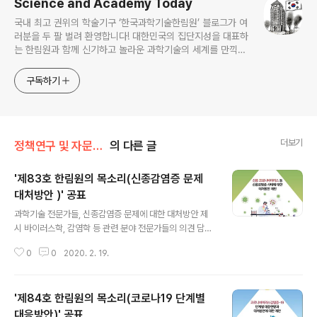
Science and Academy Today
국내 최고 권위의 학술기구 ‘한국과학기술한림원’ 블로그가 여
러분을 두 팔 벌려 환영합니다! 대한민국의 집단지성을 대표하
는 한림원과 함께 신기하고 놀라운 과학기술의 세계를 만끽하
세요.
구독하기
더보기
정책연구 및 자문/한림원의 목소리
의 다른 글
'제83호 한림원의 목소리(신종감염증 문제
대처방안 )' 공표
글 내용
과학기술 전문가들, 신종감염증 문제에 대한 대처방안 제
시 바이러스학, 감염학 등 관련 분야 전문가들의 의견 담아
신종 코로나바이러스(COVID-19)의 발생으로 전 세계가
0
0
2020. 2. 19.
바이러스를 상대로 총력전을 펼치고 있는 가운데 과학기술
계 전문가들이 사태와 관련해 정확한 정보 전달과 대처방
안 제시를 위해 의견을 모았다. 한국과학기술한림원(원장
'제84호 한림원의 목소리(코로나19 단계별
한민구·이하 한림원)은 ‘신종 코로나바이러스 등 신종감염
증 사태에 대한 대처방안 제언’을 주제로 12일 ‘한림원의
대응방안)' 공표