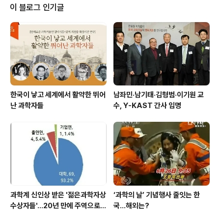
자’라는 제목으로 ‘한림원의 목소리 제80호’를 공표했다.
이 블로그 인기글
이번 한림원의 목소리에서는 직무발명보상금을 근로소득
으로 규정해 종합과세하고 있는 현행 소득세법의 부작용을
지적하고 △공평과세 △고용관계 △소득의 성격 △비과
세 한도 △소득세법 개정 등의 측면에서 개선방안을 제시
했다. 세부사항으로는 △근무지속여부와 관계없이 기타소
득세로 과세 △..
한국이 낳고 세계에서 활약한 뛰어
남좌민·남기태·김형범·이기원 교
난 과학자들
수, Y-KAST 간사 임명
과학계 신인상 받은 '젊은과학자상
‘과학의 날’ 기념행사 줄잇는 한
수상자들'…20년 만에 주역으로
국…해외는?
우뚝