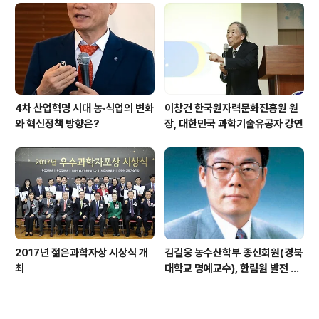
4차 산업혁명 시대 농·식업의 변화
이창건 한국원자력문화진흥원 원
와 혁신정책 방향은?
장, 대한민국 과학기술유공자 강연
2017년 젊은과학자상 시상식 개
김길웅 농수산학부 종신회원(경북
최
대학교 명예교수), 한림원 발전 위
해 기부금 전달