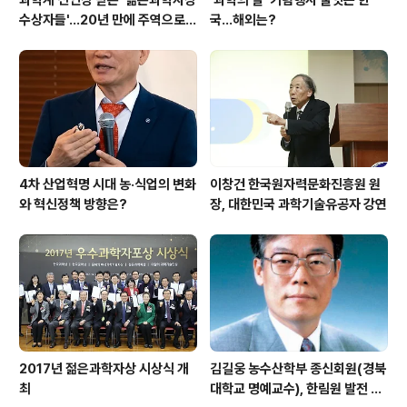
수상자들'…20년 만에 주역으로
국…해외는?
우뚝
4차 산업혁명 시대 농·식업의 변화
이창건 한국원자력문화진흥원 원
와 혁신정책 방향은?
장, 대한민국 과학기술유공자 강연
2017년 젊은과학자상 시상식 개
김길웅 농수산학부 종신회원(경북
최
대학교 명예교수), 한림원 발전 위