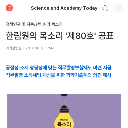
검색하기
Science and Academy Today
티스토리
정책연구 및 자문/한림원의 목소리
한림원의 목소리 '제80호' 공표
과기한림원
2019. 10. 2. 17:44
공정성·조세 형평성에 맞는 직무발명보상제도 마련 시급
직무발명 소득세법 개선을 위한 과학기술계의 의견 제시