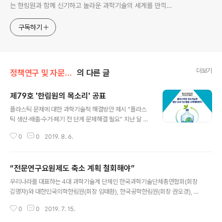
는 한림원과 함께 신기하고 놀라운 과학기술의 세계를 만끽하
세요.
구독하기
더보기
정책연구 및 자문/한림원의 목소리
의 다른 글
제79호 '한림원의 목소리' 공표
글 내용
플라스틱 문제에 대한 과학기술적 해결방안 제시 "플라스
틱 생산·배출·수거·폐기 전 단계 문제해결 필요" 지난 달 열
린 제6회 과학기술관계장관회의에서 ‘과학기술 기반 미세
0
0
2019. 8. 6.
플라스틱 문제대응 추진전략'에 대한 범부처적 논의가 진
행된 가운데 과학기술계 전문가들이 관련 추진방향과 실행
방향을 제시하며 정책 지원에 나섰다. 한국과학기술한림원
“전문연구요원제도 축소 계획 철회해야”
(원장 한민구·이하 한림원)은 플라스틱 문제에 대한 과학기
글 내용
술적 해결방안을 주제로 ‘한림원의 목소리 제79호’를 공표
우리나라를 대표하는 4대 과학기술계 단체인 한국과학기술단체총연합회(회장
했다. 제안서에서는 플라스틱의 높은 편리성과 경제성은
김명자)와 대한민국의학한림원(회장 임태환), 한국공학한림원(회장 권오경), 한
유지하되 환경적 위협을 줄일 수 있도록 플라스틱의 생산
국과학기술한림원(원장 한민구)이 최근 국방부에서 논의되고 있는 전문연구요
과 소비, 수거 및 폐기까지 전 단계에 맞춰 추진전략을 제시
0
0
2019. 7. 15.
원제도의 축소 계획 철회와 수요에 맞는 확대를 촉구하는 공동 성명서를 15일
했다. 세부사항으로는 ▲생산단계: 자연분해가 가능한 바
발표했다. 4대 기관은 공동성명서에서 “전문연구요원제도가 축소되거나 폐지