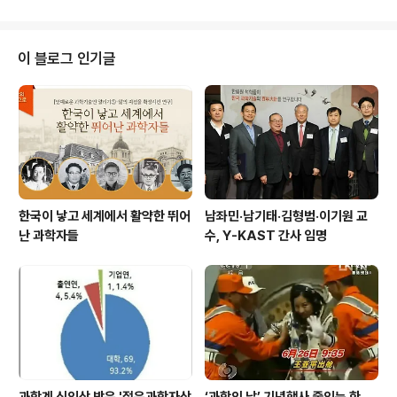
이오플라스틱 상용화 추진 ▲배출단계: 미세플라스틱..
될 경우, 국내 이공계대학원의 인적 자원의 붕괴와 고급두뇌의 해외유출의 가속
화가 더 심각해질 것”이라며 “이는 한국의 압축 성장을 견인한 고급인력 확보에
지장을 초래해 국가경쟁력 약화로 이어질 것이 자명하다”고 깊은 우려를 표했
이 블로그 인기글
다. 또한 “국방력 강화는 과학기술력 기반의 국가경쟁력이 뒷받침될 때 가능하
고 우수 연구인력 확보는 그 필수요건”이라..
한국이 낳고 세계에서 활약한 뛰어
남좌민·남기태·김형범·이기원 교
난 과학자들
수, Y-KAST 간사 임명
과학계 신인상 받은 '젊은과학자상
‘과학의 날’ 기념행사 줄잇는 한