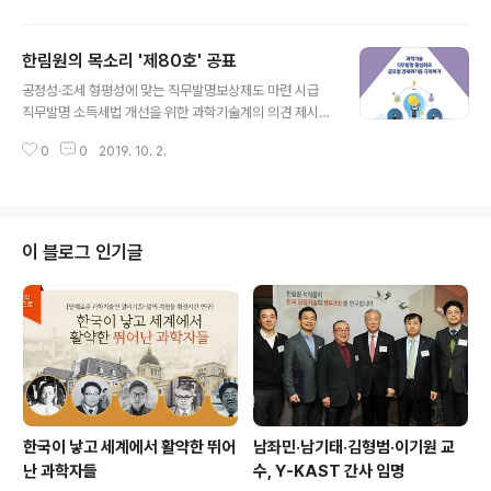
를 우선순위로 두고 정책적 유연성을 추구하게 된다면 치
다양성과 삶의 질 향상 추구에 맞춰 최적화된 서비스를 제
료 효능과 사회경제적 효과에 대한 검증이 ..
공하는 것을 목표로 해야 한다고 제안했다. 한국과학기술
한림원의 목소리 '제80호' 공표
한림원(원장 한민구·이하 한림원)은 11월 4일 ‘4차 산업혁
글 내용
명 시대 농·식업 혁신정책 방향에 대한 제언’을 주제로 ‘한
공정성·조세 형평성에 맞는 직무발명보상제도 마련 시급
림원의 목소리 제81호’를 공표했다. 이번 한림원의 목소리
직무발명 소득세법 개선을 위한 과학기술계의 의견 제시
에서는 “현재 추진 중인 농·식품 분야 4차 산업혁명 정책은
다른 직군과 차별화된 우리나라의 직무발명 소득세법이 연
자동화에 의한 생산성 향상에 초점을 두고 스마트팜 보급
0
0
2019. 10. 2.
구자의 발명의욕을 저하시키고 있다는 불만이 현장에서 제
확대에만 주력하고 있다”고 분석하며 “이는 다수의 농가가
기되고 있는 가운데 과학기술계가 정책개선을 위해 생각을
첨단 장비에 익숙하지 않..
모았다. 한국과학기술한림원(원장 한민구·이하 한림원)은
‘과학기술 직무발명 활성화로 글로벌 경제위기를 극복하
자’라는 제목으로 ‘한림원의 목소리 제80호’를 공표했다.
이 블로그 인기글
이번 한림원의 목소리에서는 직무발명보상금을 근로소득
으로 규정해 종합과세하고 있는 현행 소득세법의 부작용을
지적하고 △공평과세 △고용관계 △소득의 성격 △비과
세 한도 △소득세법 개정 등의 측면에서 개선방안을 제시
했다. 세부사항으로는 △근무지속여부와 관계없이 기타소
득세로 과세 △..
한국이 낳고 세계에서 활약한 뛰어
남좌민·남기태·김형범·이기원 교
난 과학자들
수, Y-KAST 간사 임명