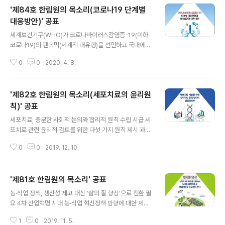
'제84호 한림원의 목소리(코로나19 단계별
대응방안)' 공표
글 내용
세계보건기구(WHO)가 코로나바이러스감염증-19(이하
코로나19)의 팬데믹(세계적 대유행)을 선언하고 국내에서
도 지역사회 감염이 일부 발생함에 따라 과학기술계 전문
0
0
2020. 4. 8.
가들이 중간점검을 통해 현 상황에 맞는 향후 대응방안을
제시했다. 한국과학기술한림원(원장 한민구·이하 한림원)
은 ‘코로나19 단계별 대응과 대처방안에 대한 제언’을 주제
'제82호 한림원의 목소리(세포치료의 윤리원
로 4월 2일 ‘한림원의 목소리 제84호’를 공표했다. 이번
한림원의 목소리는 △코로나19 변종 출현과 토착화 가능
칙)' 공표
글 내용
성 △다양한 진단법 검토와 발병환자의 초기 진단 및 대응
세포치료, 충분한 사회적 논의와 합리적 원칙 수립 시급 세
△효과적인 치료와 예방 전략 등을 현시점에 맞춰 제안했
포치료 관련 윤리적 검토를 위한 다섯 가지 원칙 제시 과학
으며, 국민들의 관심사를 반영한 질문과 답변도 정리하여
기술 분야 대학 석학들이 현대 첨단의학과 바이오산업의
제시했다. 특히 코로나19의 피해 최소화를 위해 ‘약물 재창
0
0
2019. 12. 10.
핵심 요소로 떠오르고 있는 세포치료에 대한 합리적인 윤
출 연구 및 신종 바이러스 감염증에 대한 ..
리 원칙을 제시했다. 한국과학기술한림원(원장 한민구·이
하 한림원)은 12월 9일 ‘세포치료 개발을 위한 합리적인 윤
'제81호 한림원의 목소리' 공표
리 원칙 정립’의 필요성과 대안을 담은 ‘한림원의 목소리 제
글 내용
82호’를 공표했다. 한림원 전문가들은 목소리에서 “세포
농·식업 정책, 생산성 제고 대신 ‘삶의 질 향상’으로 전환 필
치료에 대한 기대감은 높지만 그 효과 및 치료법에 대한 국
요 4차 산업혁명 시대 농·식업 혁신정책 방향에 대한 제언
민들의 인식과 과학적 지식은 매우 부족하여 결국 투자논
제시 과학기술석학들이 4차 산업혁명시대를 맞는 농·식품
리에 따라 발전방향이 정해지고 있다”고 분석하며 “상용화
1
0
2019. 11. 5.
산업은 생산성 향상에 집중하는 것에서 벗어나 소비자의