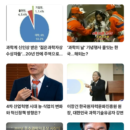
과학계 신인상 받은 '젊은과학자상
‘과학의 날’ 기념행사 줄잇는 한
수상자들'…20년 만에 주역으로
국…해외는?
우뚝
4차 산업혁명 시대 농·식업의 변화
이창건 한국원자력문화진흥원 원
와 혁신정책 방향은?
장, 대한민국 과학기술유공자 강연