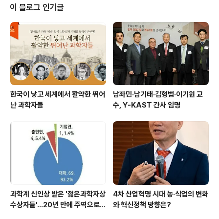
자’라는 제목으로 ‘한림원의 목소리 제80호’를 공표했다.
이 블로그 인기글
이번 한림원의 목소리에서는 직무발명보상금을 근로소득
으로 규정해 종합과세하고 있는 현행 소득세법의 부작용을
지적하고 △공평과세 △고용관계 △소득의 성격 △비과
세 한도 △소득세법 개정 등의 측면에서 개선방안을 제시
했다. 세부사항으로는 △근무지속여부와 관계없이 기타소
득세로 과세 △..
한국이 낳고 세계에서 활약한 뛰어
남좌민·남기태·김형범·이기원 교
난 과학자들
수, Y-KAST 간사 임명
과학계 신인상 받은 '젊은과학자상
4차 산업혁명 시대 농·식업의 변화
수상자들'…20년 만에 주역으로
와 혁신정책 방향은?
우뚝