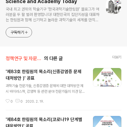
Science and Academy Today
국내 최고 권위의 학술기구 ‘한국과학기술한림원’ 블로그가 여
러분을 두 팔 벌려 환영합니다! 대한민국의 집단지성을 대표하
는 한림원과 함께 신기하고 놀라운 과학기술의 세계를 만끽하
세요.
구독하기
더보기
정책연구 및 자문/한림원의 목소리
의 다른 글
'제83호 한림원의 목소리(신종감염증 문제
대처방안 )' 공표
글 내용
과학기술 전문가들, 신종감염증 문제에 대한 대처방안 제
시 바이러스학, 감염학 등 관련 분야 전문가들의 의견 담아
신종 코로나바이러스(COVID-19)의 발생으로 전 세계가
0
0
2020. 2. 19.
바이러스를 상대로 총력전을 펼치고 있는 가운데 과학기술
계 전문가들이 사태와 관련해 정확한 정보 전달과 대처방
안 제시를 위해 의견을 모았다. 한국과학기술한림원(원장
'제84호 한림원의 목소리(코로나19 단계별
한민구·이하 한림원)은 ‘신종 코로나바이러스 등 신종감염
증 사태에 대한 대처방안 제언’을 주제로 12일 ‘한림원의
대응방안)' 공표