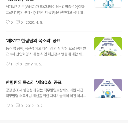
글 내용
목소리 제83호’를 공표했다. 이번 한림원의 목소리에서는
세계보건기구(WHO)가 코로나바이러스감염증-19(이하
신종 코로나바이러스의 발생과 전파 과정, 특징 등을 밝히
코로나19)의 팬데믹(세계적 대유행)을 선언하고 국내에서
고 대응방향을 제시했으며 향후 발생할 신종감염증에 대한
도 지역사회 감염이 일부 발생함에 따라 과학기술계 전문
대비전략 또한 제안했다. 특히 이후에도 신종 바이러스가
0
0
2020. 4. 8.
가들이 중간점검을 통해 현 상황에 맞는 향후 대응방안을
출현할 가능성은 높음에 따라 △현장 역학..
제시했다. 한국과학기술한림원(원장 한민구·이하 한림원)
은 ‘코로나19 단계별 대응과 대처방안에 대한 제언’을 주제
'제81호 한림원의 목소리' 공표
로 4월 2일 ‘한림원의 목소리 제84호’를 공표했다. 이번
글 내용
한림원의 목소리는 △코로나19 변종 출현과 토착화 가능
농·식업 정책, 생산성 제고 대신 ‘삶의 질 향상’으로 전환 필
성 △다양한 진단법 검토와 발병환자의 초기 진단 및 대응
요 4차 산업혁명 시대 농·식업 혁신정책 방향에 대한 제언
△효과적인 치료와 예방 전략 등을 현시점에 맞춰 제안했
제시 과학기술석학들이 4차 산업혁명시대를 맞는 농·식품
으며, 국민들의 관심사를 반영한 질문과 답변도 정리하여
1
0
2019. 11. 5.
산업은 생산성 향상에 집중하는 것에서 벗어나 소비자의
제시했다. 특히 코로나19의 피해 최소화를 위해 ‘약물 재창
다양성과 삶의 질 향상 추구에 맞춰 최적화된 서비스를 제
출 연구 및 신종 바이러스 감염증에 대한 ..
공하는 것을 목표로 해야 한다고 제안했다. 한국과학기술
한림원의 목소리 '제80호' 공표
한림원(원장 한민구·이하 한림원)은 11월 4일 ‘4차 산업혁
글 내용
명 시대 농·식업 혁신정책 방향에 대한 제언’을 주제로 ‘한
공정성·조세 형평성에 맞는 직무발명보상제도 마련 시급
림원의 목소리 제81호’를 공표했다. 이번 한림원의 목소리
직무발명 소득세법 개선을 위한 과학기술계의 의견 제시
에서는 “현재 추진 중인 농·식품 분야 4차 산업혁명 정책은
다른 직군과 차별화된 우리나라의 직무발명 소득세법이 연
자동화에 의한 생산성 향상에 초점을 두고 스마트팜 보급
0
0
2019. 10. 2.
구자의 발명의욕을 저하시키고 있다는 불만이 현장에서 제
확대에만 주력하고 있다”고 분석하며 “이는 다수의 농가가
기되고 있는 가운데 과학기술계가 정책개선을 위해 생각을
첨단 장비에 익숙하지 않..
모았다. 한국과학기술한림원(원장 한민구·이하 한림원)은
‘과학기술 직무발명 활성화로 글로벌 경제위기를 극복하