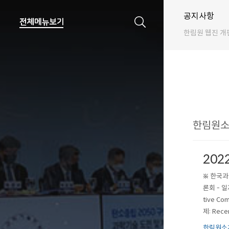
공지사항
한림원 웹진 개
한림원소개
202
※ 한국과
론회 - 일
tive Co
제: Recen
한림원소