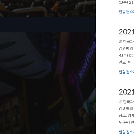
0.(수) 2
한림원소
202
※ 한국과
감염병의 
4.(수) 
멘토·멘티 등
한림원소
202
※ 한국과
감염병의 
장소: 양재
워(온라인 
한림원소