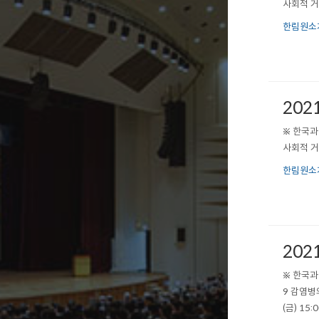
사회적 거
한림원소
202
※ 한국과
사회적 거
한림원소
202
※ 한국과
9 감염병
(금) 15