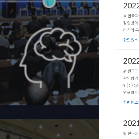
202
※ 한국과
감염병의 
러스와 무
한림원소
202
※ 한국과
감염병의 
9.(수) 
연구의 미래
학술팀: 0.
한림원소
202
※ 한국과