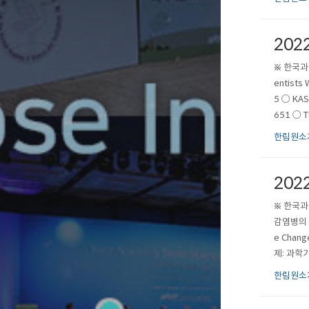
202
※ 한국과
entists
5 ○ KAS
651 ○ TU
한림원소
202
※ 한국과
감염병의 확
e Chang
제: 과학기
한림원소