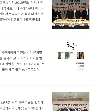
엑스에서 2018년도 ‘석학, 과학
 ‘과학자들, 피타고라스부터 이태규
 행사에서는 저자들이 책에 대한 설명
커팅식이 진행됐다. [출판기념회를
는 빅데이터 관련 통계학, 컴퓨터과
및 복권기금의 지원을 받아 분기별
기술’을 주제로 국내외 과학기술 발
ST 김만원·POSTECH 이영숙·서
볼커 테르 뮬렌 IAP 공동회장 등
 △Y-KAST의 이스라엘 방문기
8년도 ‘석학, 과학기술을 말하다’
 명예교수)’, 제28권 ‘고추 전래의