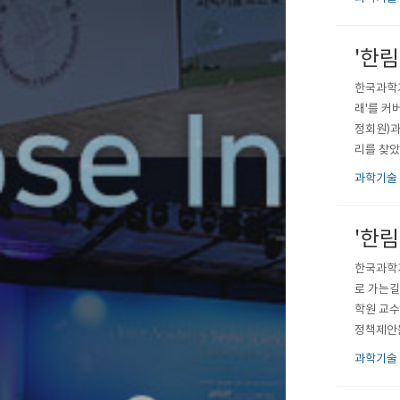
간하고 있
'한림
한국과학기
래'를 커
정회원)과
리를 찾았
스과학한림
과학기술
다채로운 
'한림
한국과학기
로 가는길
학원 교수
정책제안을
연구관리 
과학기술
일자리 등