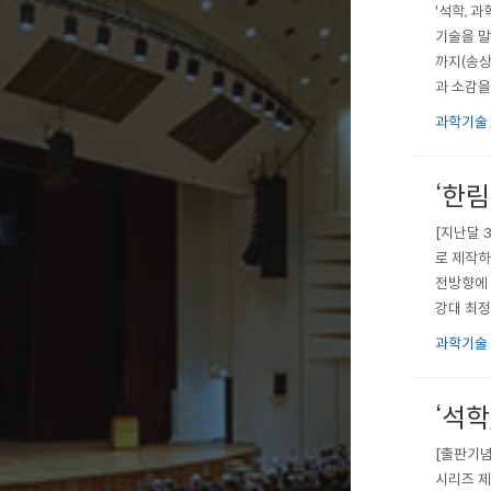
'석학, 
기술을 말
까지(송상
과 소감을
축하하며 
과학기술
학, 데이
‘한림
[지난달 
로 제작하
전방향에 
강대 최정
을 다뤘으
과학기술
등에 대한
‘석
[출판기념
시리즈 제