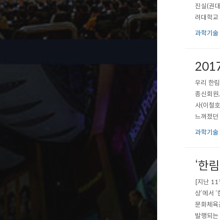
진실(권대
려대학교 
며, 축하
과학기술
연구원장,
201
우리 한림
종신회원,
사(이철호
느껴졌던 
수 있는 
과학기술
위주의 사
‘한
[지난 1
상’에서 
문화체육관
발행되는 