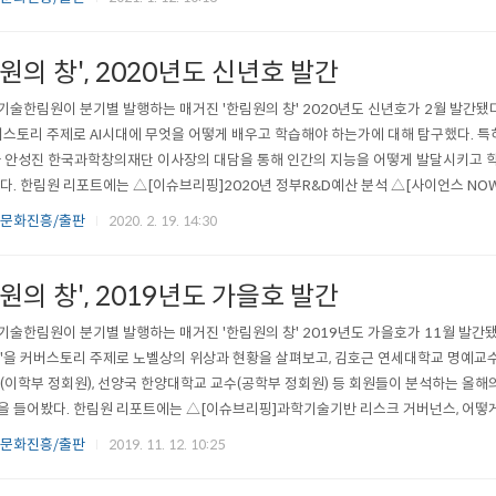
는 대표 출판물 중 하나로, 과학기술 분야의 우수저서를 출판·보급함으로..
원의 창', 2020년도 신년호 발간
술한림원이 분기별 발행하는 매거진 '한림원의 창' 2020년도 신년호가 2월 발간됐다
버스토리 주제로 AI시대에 무엇을 어떻게 배우고 학습해야 하는가에 대해 탐구했다. 특히
 안성진 한국과학창의재단 이사장의 대담을 통해 인간의 지능을 어떻게 발달시키고 
다. 한림원 리포트에는 △[이슈브리핑]2020년 정부R&D예산 분석 △[사이언스 NOW
원 등이 소개되었다. 또한 최진호 단국대 석좌교수, 김지현 연세대 교수, 김신현 KAI
 문화진흥/출판
2020. 2. 19. 14:30
이야기를 전달했으며, 하종규 서울대 명예교수가 '故 한인규 제3대 ..
원의 창', 2019년도 가을호 발간
술한림원이 분기별 발행하는 매거진 '한림원의 창' 2019년도 가을호가 11월 발간
'을 커버스토리 주제로 노벨상의 위상과 현황을 살펴보고, 김호근 연세대학교 명예교수
(이학부 정회원), 선양국 한양대학교 교수(공학부 정회원) 등 회원들이 분석하는 올해
 들어봤다. 한림원 리포트에는 △[이슈브리핑]과학기술기반 리스크 거버넌스, 어떻게
공동규정 개정 △[사이언스 NOW]환경공학 연구의 최신 동향 △[세계의 한림원]미국
 문화진흥/출판
2019. 11. 12. 10:25
이 소개되었다. 또한 조완규 대한민국과학기술유공자, 장종산 한국화학연구원 책임연구