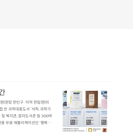
간
원(원장 한민구·이하 한림원)의
접 쓴 과학대중도서 ‘석학, 과학기
및 복지관, 점자도서관 등 300여
전용 무료 애플리케이션인 ‘행복을
 한림원 회원들의 저술활동을 위해 발