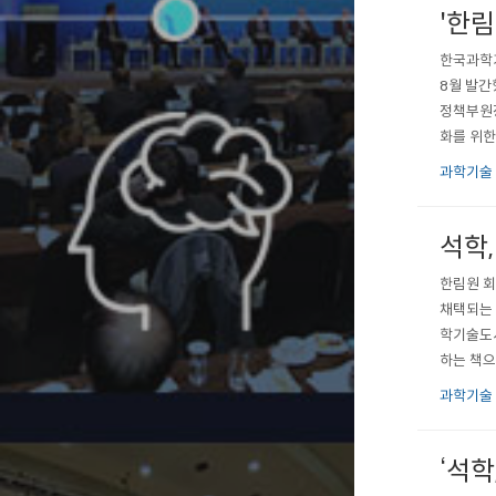
'한림
한국과학기
8월 발간
정책부원장
화를 위한
리포트에는
과학기술
요원제도 
석학
한림원 회
채택되는 
학기술도서
하는 책으
8년 연말
과학기술
재로 사용
‘석