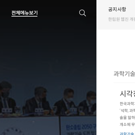
공지사항
한림원 웹진 개
과학기술 
시각
한국과학기
‘석학, 
술을 말하
개소에 무
들려주는 
과학기술