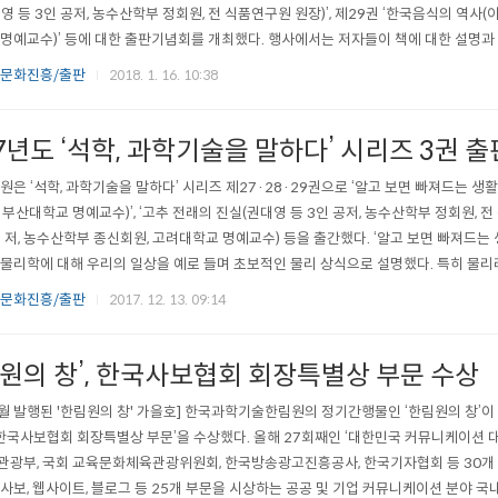
영 등 3인 공저, 농수산학부 정회원, 전 식품연구원 원장)’, 제29권 ‘한국음식의 역사(
명예교수)’ 등에 대한 출판기념회를 개최했다. 행사에서는 저자들이 책에 대한 설명
의 의미로 저자들과 한림원 관계자들의 떡케이크 커팅식이 진행됐다. [(좌측부터)장민수
 문화진흥/출판
2018. 1. 16. 10:38
 이철호 고려대 명예교수가 소감을 전달하고 있다] ..
7년도 ‘석학, 과학기술을 말하다’ 시리즈 3권 출
원은 ‘석학, 과학기술을 말하다’ 시리즈 제27·28·29권으로 ‘알고 보면 빠져드는 생활
 부산대학교 명예교수)’, ‘고추 전래의 진실(권대영 등 3인 공저, 농수산학부 정회원, 전
 저, 농수산학부 종신회원, 고려대학교 명예교수) 등을 출간했다. ‘알고 보면 빠져드는
물리학에 대해 우리의 일상을 예로 들며 초보적인 물리 상식으로 설명했다. 특히 물리
많은 현상들을 물리로 설명하려고 노력했다. 대학에서 일반물리학을 강의한 저자의 경험
 문화진흥/출판
2017. 12. 13. 09:14
진을 곁들였다. ‘고추 전래의 진실’은 우리 국민..
림원의 창’, 한국사보협회 회장특별상 부문 수상
1월 발행된 '한림원의 창' 가을호] 한국과학기술한림원의 정기간행물인 ‘한림원의 창’이 
‘한국사보협회 회장특별상 부문’을 수상했다. 올해 27회째인 ‘대한민국 커뮤니케이션
광부, 국회 교육문화체육관광위원회, 한국방송광고진흥공사, 한국기자협회 등 30개 
사보, 웹사이트, 블로그 등 25개 부문을 시상하는 공공 및 기업 커뮤니케이션 분야 국