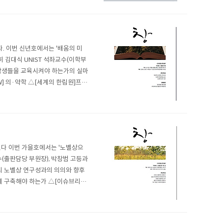
. 이번 신년호에서는 '배움의 미
 김대식 UNIST 석좌교수(이학부
학생들을 교육시켜야 하는가의 실마
] 의·약학 △[세계의 한림원]프랑
ST 교수 등 회원들의 인터뷰를 통해
됐다 이번 가을호에서는 '노벨상으
(출판담당 부원장), 박창범 고등과
의 노벨상 연구성과의 의의와 향후
 구축해야 하는가 △[이슈브리핑]
과학한림원 △[인포그래픽] AI와
..