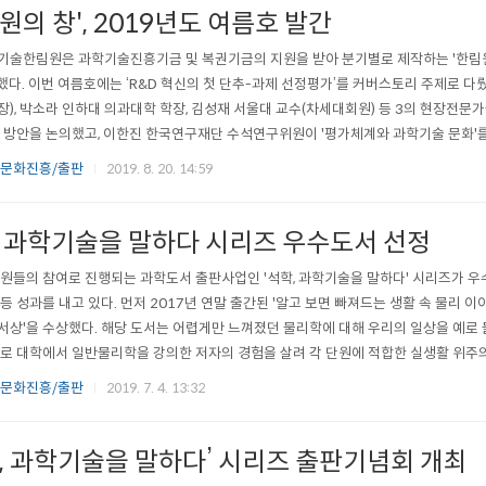
원의 창', 2019년도 여름호 발간
술한림원은 과학기술진흥기금 및 복권기금의 지원을 받아 분기별로 제작하는 '한림원의
했다. 이번 여름호에는 ‘R&D 혁신의 첫 단추-과제 선정평가’를 커버스토리 주제로 다뤘
), 박소라 인하대 의과대학 학장, 김성재 서울대 교수(차세대회원) 등 3의 현장전문가
 방안을 논의했고, 이한진 한국연구재단 수석연구위원이 '평가체계와 과학기술 문화'를
 △제4회 한·미국한림원 KFoS 공동심포지엄 개최 결과 △고체물리학 분야의 회원
 문화진흥/출판
2019. 8. 20. 14:59
△인포그래픽-마약류 사용의 실태와 대책 등울 소개했다. 또한 최승복 인하대..
, 과학기술을 말하다 시리즈 우수도서 선정
원들의 참여로 진행되는 과학도서 출판사업인 '석학, 과학기술을 말하다' 시리즈가 
등 성과를 내고 있다. 먼저 2017년 연말 출간된 '알고 보면 빠져드는 생활 속 물리 이야
상'을 수상했다. 해당 도서는 어렵게만 느껴졌던 물리학에 대해 우리의 일상을 예로 
로 대학에서 일반물리학을 강의한 저자의 경험을 살려 각 단원에 적합한 실생활 위주의 
 출간된 '빅데이터와 데이터 과학:4차 산업혁명 시대의 연금술(박성현·박대성·이영조 공
 문화진흥/출판
2019. 7. 4. 13:32
되고 있다. 해당 도서는 4차 산업혁명의 핵심기술로 꼽히는 빅데..
학, 과학기술을 말하다’ 시리즈 출판기념회 개최