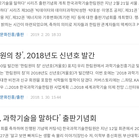
과학기술을 말하다' 시리즈 출판기념회 개최 한국과학기술한림원은 지난 2월 21일 서울 코
하다’ 시리즈 제30권 ‘빅데이터와 데이터과학(박성현·박대성·이영조 공저)’, 제31권
용 저)’, 제32권 ‘에너지와 기후변화(최기련 저)’ 등에 대한 출판기념회를 개최했다.
 밝히는 시간이 마련되었으며, 축하의 의미로 저자들과 한림원 관계자들의 떡케이크 
진행된 기념떡 커팅식] ‘빅데이터와 데이터 과학’은 4차 산업혁명의 핵심기술로 꼽히
 문화진흥/출판
2019. 2. 20. 18:33
터마이닝, 인공지능 등에 대한 개념과 내용을 알기 쉽게 전달하고..
원의 창’, 2018년도 신년호 발간
30일 발간된 '한림원의 창' 신년호(겨울호) 표지] 우리 한림원에서 과학기술진흥기금 
는 ‘한림원의 창’의 2018년도 신년호(겨울호)가 발간됐다. 이번 호에는 ‘2018 과학
대한 비전과 신규 회원을 포함한 석학들의 철학이 담겼다. 커버스토리에는 △좌담, KAI
우 △2018 한국과학기술한림원 사업계획 △2018 세계과학기술 의제 전망 △인터뷰, 
며 한림원 리포트에는 △2017년 한림연구보고서 △과학기술유공자 예우 및 지원사업
 문화진흥/출판
2018. 1. 30. 15:44
 내용을 수록했다. 나아가 임대식 과학기술혁신본부장과 김조자 ..
학, 과학기술을 말하다’ 출판기념회
회를 축하하며 진행된 기념떡 커팅식] 한국과학기술한림원은 지난 12일 회관에서 201
27권 ‘알고 보면 빠져드는 생활 속 물리 이야기(장민수 저, 이학부 종신회원, 부산대학교