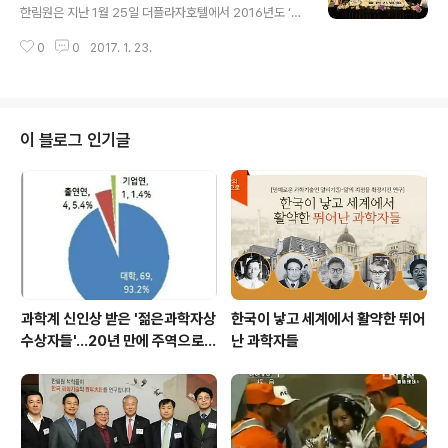
커뮤니케이션 분야 국내 최대 대회다. 우리 한림원은 올해
한림원은 지난 1월 25일 더플라자호텔에서 2016년도 ‘석
초 기존 정기간행물 ‘한림원소식’을 기관의 철학과 통찰력
학, 과학기술을 말하다’ 시리즈 제24권 ‘김치 100그램의
을 담은 매거진 ‘한림원의 창’으로 개편하고, 과학기술계 이
0
0
2017. 1. 23.
행복 : 김치, 과학에 건강을 더하다(최홍식 저, 농수산학부
슈에 대해 심층적인 접근을 통해 깊이 있는 콘텐츠를 제작
종신회원, 부산대학교 명예교수)’, 제25권 ‘모르고 먹고 알
하고 있다. 한림원의 창은 △테..
고 버리는 물(최의소 저, 공학부 종신회원, 고려대학교 명예
교수)’, 제26권 ‘열대병과 소외열대병(임한종 저, 의약학부
종신회원, 고려대학교 명예교수) 등에 대한 출판기념회를
이 블로그 인기글
개최했다. [소감을 전달하는 최홍식 교수와 최의소 교수를
대신한 민원기 실장, 그리고 엄기선 교수] 행사에서는 저자
들이 책에 대한 설명과 소감을 밝히는 시간이 마련되었으
며, 축하의 의미로 저자들과 한림원 관계자들의 떡케이크
커팅식이 진행됐..
과학계 신인상 받은 '젊은과학자상
한국이 낳고 세계에서 활약한 뛰어
수상자들'…20년 만에 주역으로
난 과학자들
우뚝