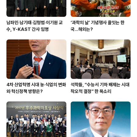
남좌민·남기태·김형범·이기원 교
‘과학의 날’ 기념행사 줄잇는 한
수, Y-KAST 간사 임명
국…해외는?
4차 산업혁명 시대 농·식업의 변화
석학들, “수능서 기하 배제는 시대
와 혁신정책 방향은?
착오적 결정” 한 목소리