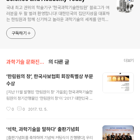
국내 최고 권위의 학술기구 ‘한국과학기술한림원’ 블로그가 여
러분을 두 팔 벌려 환영합니다! 대한민국의 집단지성을 대표하
는 한림원과 함께 신기하고 놀라운 과학기술의 세계를 만끽하
세요.
구독하기
더보기
과학기술 문화진흥/출판
의 다른 글
‘한림원의 창’, 한국사보협회 회장특별상 부문
수상
글 내용
[지난 11월 발행된 '한림원의 창' 가을호] 한국과학기술한
림원의 정기간행물인 ‘한림원의 창’이 ‘2017 대한민국 커
뮤니케이션 대상’에서 ‘한국사보협회 회장특별상 부문’을
0
0
2017. 12. 5.
수상했다. 올해 27회째인 ‘대한민국 커뮤니케이션 대상’은
한국사보협회가 주관하고 문화체육관광부, 국회 교육문화
체육관광위원회, 한국방송광고진흥공사, 한국기자협회 등
‘석학, 과학기술을 말하다’ 출판기념회
30개 기관이 후원하고 있으며, 국내에서 발행되는 사보,
글 내용
웹사이트, 블로그 등 25개 부문을 시상하는 공공 및 기업
[출판기념회를 축하하며 기념떡 커팅식이 진행됐다] 우리