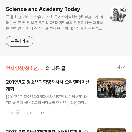
Science and Academy Today
국내 최고 권위의 학술기구 ‘한국과학기술한림원’ 블로그가 여
러분을 두 팔 벌려 환영합니다! 대한민국의 집단지성을 대표하
는 한림원과 함께 신기하고 놀라운 과학기술의 세계를 만끽하
세요.
구독하기
더보기
인재양성/청소년과학영재사사
의 다른 글
2019년도 청소년과학영재사사 오리엔테이션
개최
글 내용
[2019년도 청소년과학영재사사 멘토˙멘티 단체사진] 과
학기술 분야 국내 최고의 석학들과 주목 받는 젊은 과학자
들이 과학에 흥미를 갖고 있는 청소년들의 멘토를 맡으며
0
0
2019. 5. 17.
‘사이언스 오블리주(Science Oblige, 과학적 의무)’ 실
천에 나섰다. 한국과학기술한림원(원장 한민구·이하 한림
원)은 5월 10일(금) 한림원회관 대강당에서 60여명의 멘
2018년도 청소년과학영재사사 발표회 및 수