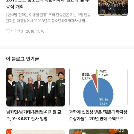
토·멘티들이 참여한 가운데 ‘2019년도 청소년과학영재사
사 오리엔테이션’을 개최하고, 올해 멘토링 프로그램을 시
료식 개최
글 내용
작했다. 올해 멘토에는 이성환 고려대 교수, 서유헌 가천대
[인사말 전하는 이명철 원장] 우리 한림원은 지난 9일 한림
석좌교수, 유욱준 KAIST 명예교수를 비롯해서 AI·뇌·생명
원회관 대강당에서 '2018년도 청소년과학영재사사 발표
과학 등 다양한 분야 16명의 최고 석학들이 멘토로 나서며,
회 및 수료식'을 개최했다. 이날 행사에는 올해 선발되어 5
주영석 KAIST 교수, 정가영 성균관대 교수, 이태우 서울대
1
0
2018. 11. 9.
개월간의 모든 과정을 수료한 26인의 멘티와 이들을 지도
교수 등 한국..
한 한림원 회원이 참석했다. 이명철 원장은 "지난 5개월간
의 소중한 경험들을 바탕으로 자신의 연구분야를 찾았길
바라며, 향후 미래 우리나라의 과학기술발전의 주역 중 한
사람으로 성장하길 바란다"고 인사를 전했다. 이어 김민근
이 블로그 인기글
(부광고등학교 2학년), 엄성식(서울과학고등학교 2학년),
이시은(대구과학고등학교 2학년), 황예지(창원여자고등학
교 2학년) 4인의 멘티 학생들이 대표로 5개월동안의 활동
내용을 발표하는 시간이 마련됐다. 학생들은 발표에서 "평
소 관심이 있었던 분야에 대해 교수님..
남좌민·남기태·김형범·이기원 교
과학계 신인상 받은 '젊은과학자상
수, Y-KAST 간사 임명
수상자들'…20년 만에 주역으로
우뚝