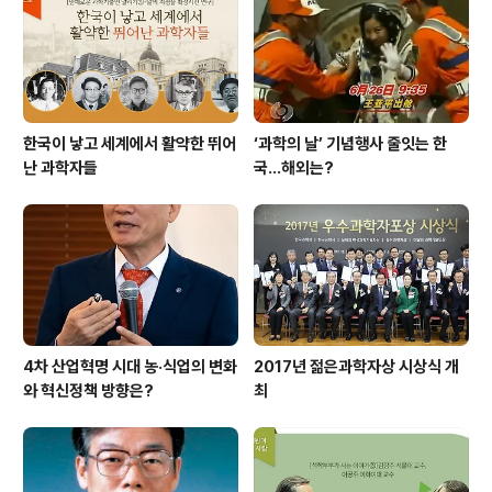
한국이 낳고 세계에서 활약한 뛰어
‘과학의 날’ 기념행사 줄잇는 한
난 과학자들
국…해외는?
4차 산업혁명 시대 농·식업의 변화
2017년 젊은과학자상 시상식 개
와 혁신정책 방향은?
최