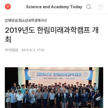
검색하기
Science and Academy Today
티스토리
인재양성/청소년과학영재사사
2019년도 한림미래과학캠프 개
최
과기한림원
2019. 8. 6. 17:36