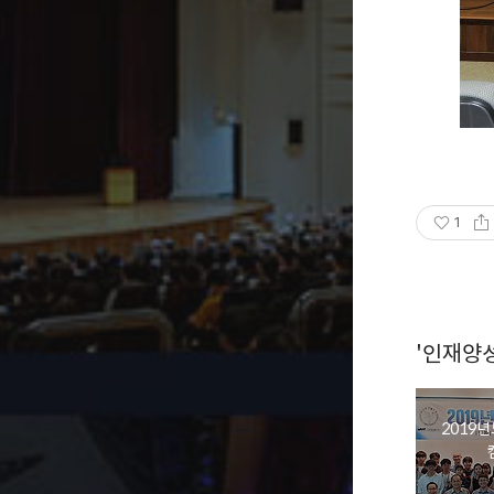
1
'인재양
2019