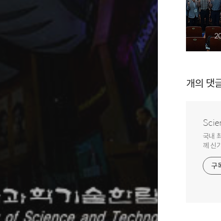
2
개의 댓
Scie
국내 
께 신
구