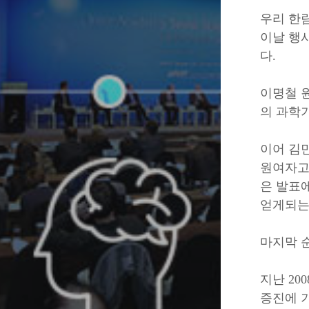
우리 한림
이날 행
다.
이명철 
의 과학
이어 김민
원여자고
은 발표
얻게되는
마지막 
지난 2
증진에 