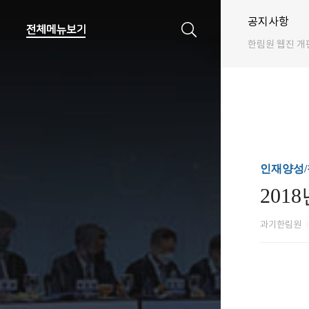
공지사항
한림원 웹진 개
인재양성
20
과기한림원