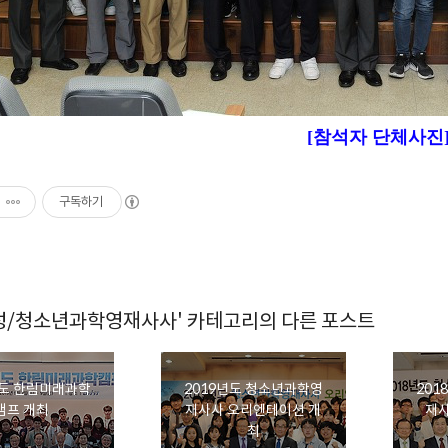
[참석자 단체사진
구독하기
성/청소년과학영재사사' 카테고리의 다른 포스트
년도 한림미래과학
2019년도 청소년과학영
201
캠프 개최
재사사 오리엔테이션 개
재
최