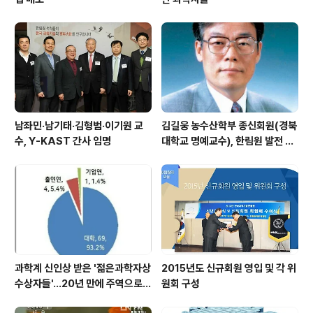
남좌민·남기태·김형범·이기원 교
김길웅 농수산학부 종신회원(경북
수, Y-KAST 간사 임명
대학교 명예교수), 한림원 발전 위
해 기부금 전달
과학계 신인상 받은 '젊은과학자상
2015년도 신규회원 영입 및 각 위
수상자들'…20년 만에 주역으로
원회 구성
우뚝