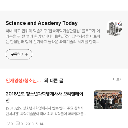
로그 정보
Science and Academy Today
국내 최고 권위의 학술기구 ‘한국과학기술한림원’ 블로그가 여
러분을 두 팔 벌려 환영합니다! 대한민국의 집단지성을 대표하
는 한림원과 함께 신기하고 놀라운 과학기술의 세계를 만끽하
세요.
구독하기
더보기
인재양성/청소년과학영재사사
의 다른 글
2018년도 청소년과학영재사사 오리엔테이
션
글 내용
[2018년도 청소년과학영재사사 멘토·멘티, 주요 참석자
단체사진] 과학기술분야 국내 최고 석학들이 과학영재들을
대상으로 멘토링을 실시, ‘사이언스 오블리주(Science O
0
0
2018. 5. 14.
blige, 과학적 의무)’ 실천에 나선다. 우리 한림원은 지난 1