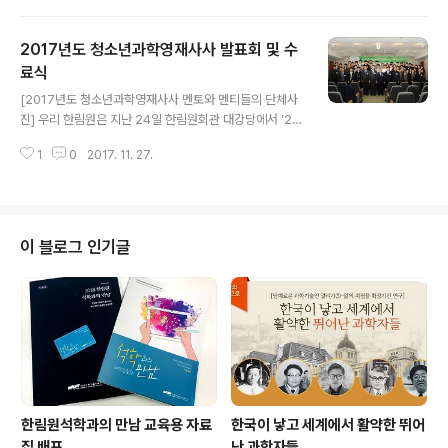
1일 오후 한림원회관 대강당에서 ‘2018년도 청소년과학
영재사사 오리엔테이션’을 개최하고, 올해 멘토링 프로그
2017년도 청소년과학영재사사 발표회 및 수
램을 시작했다. 행사에는 올해 선발된 30명의 청소년들과
5개월 간 이들의 멘토로 활동할 각 분야 석학들이 참석했
료식
글 내용
다. 올해 멘토에는 최진호 이화여자대학교 교수, 김하석 D
[2017년도 청소년과학영재사사 멘토와 멘티들의 단체사
GIST 교수, 성단근 KAIST 교수, 김정훈 서울대학교 교수
진] 우리 한림원은 지난 24일 한림원회관 대강당에서 ‘20
등 수학·물리·화학·생명과학·공학 분야의 회원들이 참여하
17년도 청소년과학영재사사 발표회 및 수료식’을 개최했
며, 특히 한국차세대과학기술한림원(Young Korean Ac
1
0
2017. 11. 27.
다. 수료식에는 올해 멘토링에 참여한 29명의 과학영재들
ademy o..
과 이들을 사사한 한림원 회원들이 참석했으며 ‘멘토링 활
동 발표’와 ‘멘토 총평’, ‘수료증 수여’ 등이 진행됐다. 우리
한림원이 지난 2008년부터 시행하고 있는 청소년과학영
재사사 프로그램은 과학기술 분야에 흥미를 가진 고등학교
이 블로그 인기글
1·2학년 영재들과 한림원 석학들의 교류를 제공해 학생들
이 보다 자발적으로 과학기술 탐구능력을 가질 수 있도록
돕고자 기획됐다. 학교 안에서 할 수 있는 실험과 수업을 넘
어 다방면으로 깊이 있는 학습방법을 배울 수 있다고 입소
문이 나며 매해 학생들의 참여율이 ..
한림원석학과의 만남 교육용 자료
한국이 낳고 세계에서 활약한 뛰어
집 배포
난 과학자들