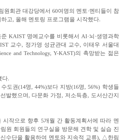
) 한림원회관 대강당에서 60여명의 멘토·멘티들이 참
최하고, 올해 멘토링 프로그램을 시작했다.
준 KAIST 명예교수를
비롯해서
AI·뇌·생명과학
IST 교수, 정가영 성균관대 교수, 이태우 서울대
ience and Technology, Y-KAST)
의
촉망받는 젊은
됐다.
 수도권
(14명, 44%)
보다 지방
(16명, 56%)
학생들
선발했으며, 다문화 가정, 저소득층, 도서산간지
시작으로 향후 5개월 간 활동계획서에 따라 멘
한림원 회원들의 연구실을 방문해 견학 및 실습 진
 통신수단을 활용하여 멘토와 지속적 교류)
, △한림