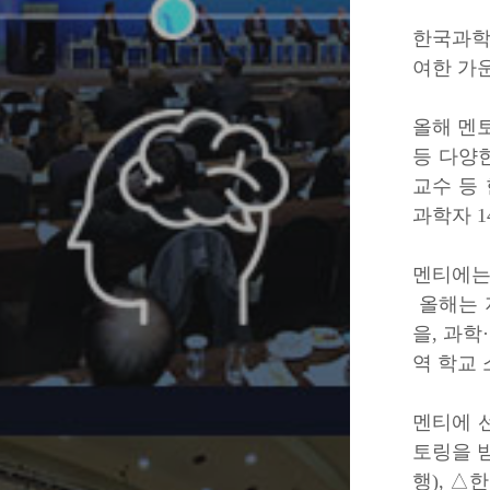
한국과
여한 가
올해 멘
등 다양
교수
등 
과학자 1
멘티에는
올해는 
을, 과학
역 학교 
멘티에 
토링을 
행)
, △