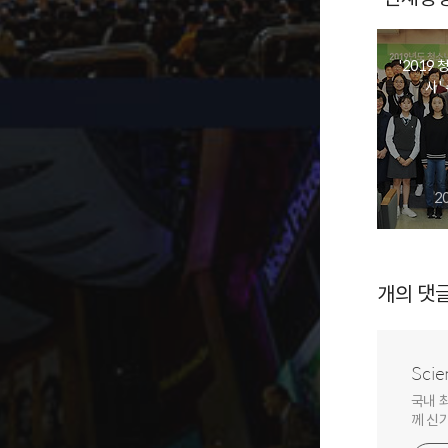
'201
사'
2
개의 댓
Scie
국내 
께 신