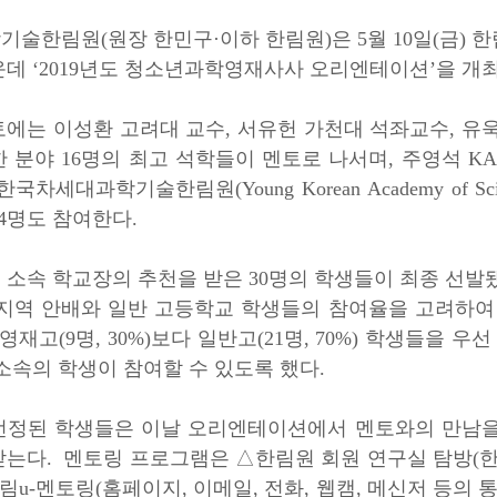
학기술한림원
(원장 한민구·이하 한림원)
은 5월 10일(금
운데
‘2019년도 청소년과학영재사사 오리엔테이션’
을 개
토에는
이성환 고려대 교수, 서유헌 가천대 석좌교수, 유욱
한 분야
16명의 최고 석학들이 멘토
로 나서며,
주영석 KA
한국차세대과학기술한림원
(Young Korean Academy of Sc
4명도 참여
한다.
 소속 학교장의 추천을 받은 30명의 학생들이 최종 선발
지역 안배와 일반 고등학교 학생들의 참여율을 고려하여
·영재고
(9명, 30%)
보다 일반고
(21명, 70%)
학생들을 우선 
소속의 학생이 참여할 수 있도록 했다.
선정된 학생들은 이날 오리엔테이션에서 멘토와의 만남을 
받는다.
멘토링 프로그램은 △한림원 회원 연구실 탐방
(
한림u-멘토링
(홈페이지, 이메일, 전화, 웹캠, 메신저 등의