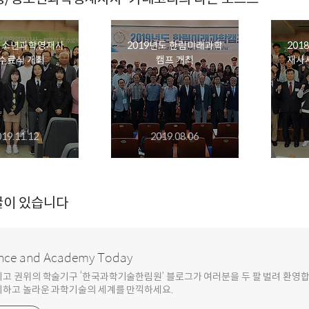
9 청소년과학영재사
2019년도 한림미래과학
201
 수료식 개최
캠프 개최
재사사
019.11.12
2019.08.06
글이 있습니다
nce and Academy Today
최고 권위의 학술기구 ‘한국과학기술한림원’ 블로그가 여러분을 두 팔 벌려 환영
기하고 놀라운 과학기술의 세계를 만끽하세요.