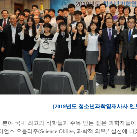
[2019년도 청소년과학영재사사 멘
 분야
국내 최고의 석학들과 주목 받는 젊은 과학자들
이언스 오블리주
(Science Oblige, 과학적 의무)
’
실천
에 나