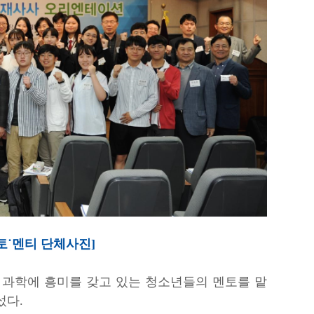
토˙멘티 단체사진]
이
과학에 흥미를 갖고 있는
청소년들의 멘토
를 맡
섰다.