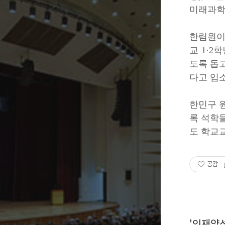
미래과
한림원이
교 1·
도록 돕
다고 입
한민구
원
록 석학
도 학교교
공감
'인재양