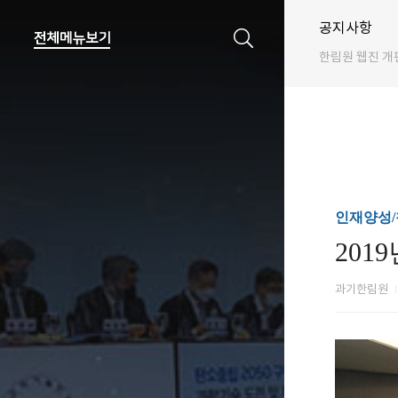
공지사항
한림원 웹진 개
인재양성
20
과기한림원