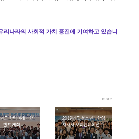
 우리나라의 사회적 가치 증진에 기여하고 있습니
more
9년도 한림미래과학
2019년도 청소년과학영
캠프 개최
재사사 오리엔테이션 개
최