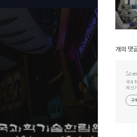
2
개의 댓
Scie
국내 
께 신
구