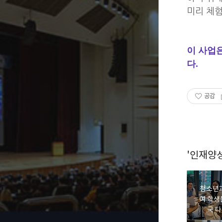
미리 체험
이 사업
다.
공감
'인재양
청소년
여 학생
국 