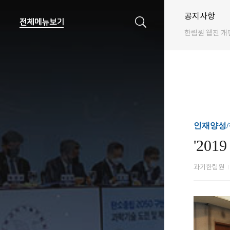
공지사항
한림원 웹진 개
인재양성
'20
과기한림원