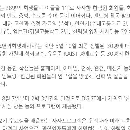
 28명의 학생들과 이들을 1:1로 사사한 한림원 회원들,
와 멘토 총평, 수료증 수여 등이 이어졌다. 멘토링 활동 발
 대한 고찰과 측정 자료의 분석’), 안연서(수내고등학교 2
연구’), 엄돈건(경원고등학교 2년, ‘한림원 영재 사사’) 등 3
소년과학영재사사’는 지난 5월 10일 최종 선발된 30명에
유헌 가천대 석좌교수, 유욱준 KAIST 명예교수 등 30명의
간 동안 학생들은 홈페이지, 이메일, 전화, 웹캠, 메신저
u-멘토링’, 한림원 회원들의 연구실을 방문해 견학 및 실습을
다.
 8월 7일부터 2박 3일간의 일정으로 DGIST에서 개최된
구시설 방문 등의 프로그램이 제공됐다.
12기 수료생을 배출하는 사사프로그램은 우리나라 미래 과
 마련된 사업으로, 과학영재들에게 희망하는 분야 한림원 