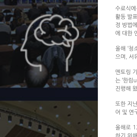
수료식에는
활동 발표
정 방법에
에 대한 
올해 ‘청
으며, 서
멘토링 기
는 ‘한림
진행해 왔
또한 지난
어 및 연
올해로 
하기 위해