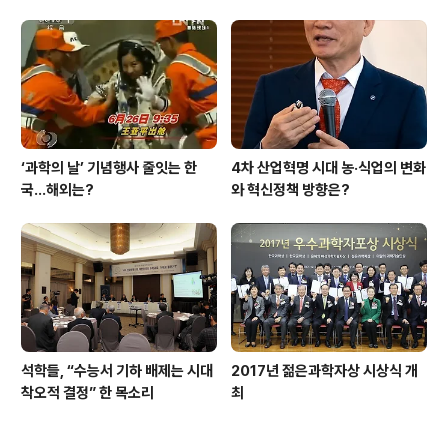
‘과학의 날’ 기념행사 줄잇는 한
4차 산업혁명 시대 농·식업의 변화
국…해외는?
와 혁신정책 방향은?
석학들, “수능서 기하 배제는 시대
2017년 젊은과학자상 시상식 개
착오적 결정” 한 목소리
최