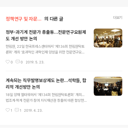
더보기
정책연구 및 자문/한림원탁토론회
의 다른 글
정부-과기계 전문가 총출동…전문연구요원제
도 개선 방안 논의
글 내용
한림원, 22일 한국프레스센터에서 '제136회 한림원탁토
론회' 개최 ‘효과적인 과학인재 양성을 위한 전문연구요원
제도 개선 방안’ 주제 2023년 이후 전문연구요원제도 폐
0
0
2019. 5. 23.
지 방침을 표명한 국방부의 입장을 둘러싸고 다양한 의견
이 제시되고 있는 가운데 과학기술과 교육, 국방 등 관련 분
야 관계자들이 한자리에 모여 제도의 개선 방안에 대해 심
계속되는 직무발명보상제도 논란…석학들, 합
도 있는 토론을 진행했다. 한국과학기술한림원(원장 한민
구·이하 한림원)은 5월 22일 오후 3시 한국프레스센터에
리적 개선방안 논의
글 내용
서 ‘효과적인 과학인재 양성을 위한 전문연구요원 제도 개
18일 양재 엘타워에서 ‘제134회 한림원탁토론회’ 개최…
선 방안’을 주제로 ‘제136회 한림원탁토론회’를 개최했다.
법조계·학계 전문가 참여 지식재산권 창출에 따른 합당한
전문연구요원제도란 과학기술 발전을 통한 국가경쟁력 제
직무발명보상금 조세제도와 관련하여 최근 연구현장에서
고를 위해 병역자원의 일부를 선발하여 병무청장이 선정한
1
1
2019. 4. 23.
다른 직군과 차별화된 과세에 대해 불만이 제기되고 있는
지정기관에서 해당 전문연구 분야의 연구개발..
가운데 과기계와 법조계가 합리적 개선방안 모색을 위한
심층적 논의의 장을 마련했다. 한국과학기술한림원(원장