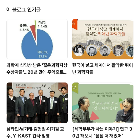
한민구)은 4월 18일 양재 엘타워에서 ‘혁신성장을 이끄는
지식재산권 창출과 직무발명 조세제도 개선’을 주제로 ‘제1
이 블로그 인기글
34회 한림원탁토론회’를 개최했다. 이번 토론회에서는 하
홍준 한국지식재산연구원 보호·신지식연구실장, 김승호 법
무법인태평양 변호사, 정지선 서울시립대학교 교수 등 3명
의 주제발표가 진행됐다. 직무발명보상제도란 종업원이 개
발한 직무발명을 기업이 승계 소유하도록 하고 종업원..
과학계 신인상 받은 '젊은과학자상
한국이 낳고 세계에서 활약한 뛰어
수상자들'…20년 만에 주역으로
난 과학자들
우뚝
남좌민·남기태·김형범·이기원 교
[석학부부가 사는 이야기] 연구 3
수, Y-KAST 간사 임명
0년 해보니 "점점 더 재밌어"