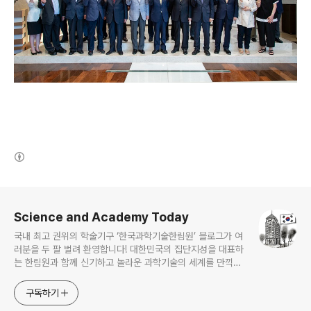
(새창열림)
로그 정보
Science and Academy Today
국내 최고 권위의 학술기구 ‘한국과학기술한림원’ 블로그가 여
러분을 두 팔 벌려 환영합니다! 대한민국의 집단지성을 대표하
는 한림원과 함께 신기하고 놀라운 과학기술의 세계를 만끽하
세요.
구독하기