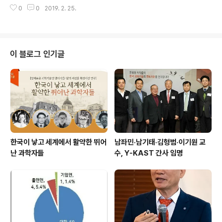
경제 활성화 로드맵을 발표하며 본격적인 '수소경제' 시대
가 발간됐다. 해당 도서는 지난해 6월 12일 우리 한림원이
0
0
2019. 2. 25.
를 선언했다. 이에 한국과학기술한림원(원장 이명철)과 한
주관한 ‘건강 100세를 위한 맞춤식품 필요성과 개발방향’
국과학기술단체총연합회(회장 김명자)는 18일 과총회관에
주제 ‘제127회 한림원탁토론회’에서 발표된 ..
서 '수소경제의 도래와 과제'를 주제로 ‘제133회 한림원탁
토론회-제17회 과총 과학기술혁신정책 포럼’을 공동 개최
하고, 과학기술계에서 바라보는 수소경제 성공적 추진 방
이 블로그 인기글
향과 기술적 극복 과제, 필요한 정책 등에 대한 심층 논의를
진행했다. 토론회에서는 김봉석 산업통상자원부 에너지신
산업과 총괄팀장, 김민수 서울대학교 교수, 김세훈 현대자
동차 상무 등 3명이 주제발표를 진행했다. 이명철 원장은
개회사를 통해 “수소경제의 성공을 위해 기술적..
한국이 낳고 세계에서 활약한 뛰어
남좌민·남기태·김형범·이기원 교
난 과학자들
수, Y-KAST 간사 임명