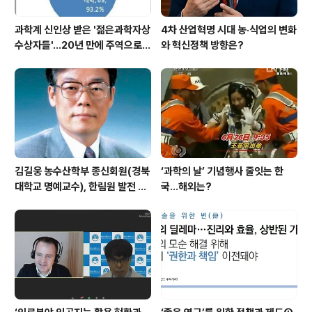
과학계 신인상 받은 '젊은과학자상
4차 산업혁명 시대 농·식업의 변화
수상자들'…20년 만에 주역으로
와 혁신정책 방향은?
우뚝
김길웅 농수산학부 종신회원(경북
‘과학의 날’ 기념행사 줄잇는 한
대학교 명예교수), 한림원 발전 위
국…해외는?
해 기부금 전달