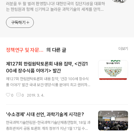
러분을 두 팔 벌려 환영합니다! 대한민국의 집단지성을 대표하
는 한림원과 함께 신기하고 놀라운 과학기술의 세계를 만끽하
세요.
구독하기
더보기
정책연구 및 자문/한림원탁토론회
의 다른 글
제127회 한림원탁토론회 내용 집약, <건강1
00세 장수식품 이야기> 발간
글 내용
제127회 한림원탁토론회 내용 집약, ‘건강 100세 장수식
품 이야기’ 발간 국내 보건·영양·식품 분야의 최고 권위자 8
명이 풀어낸 건강한 식생활 이야기 [도서 표지 사진] ▲박
0
0
2019. 3. 4.
상철(의약학부 정회원·전남대) ▲이미숙(한남대) ▲이철
호(농수산학부 종신회원ㆍ한국식량안보연구재단) ▲김경
철(테라젠이텍스 부사장) ▲신동화(농수산학부 종신회원
'수소경제' 시대 선언, 과학기술계 시각은?
ㆍ한국식품산업진흥포럼) ▲박현진(농수산학부 정회원ㆍ
글 내용
고려대) ▲권대영(농수산학부 정회원ㆍ한국식품연구원)
한국과학기술한림원-한국과학기술단체총연합회, 18일 과
▲채수완(전북대) 등 국내 보건·영양·식품 분야의 최고 권
총회관에서 공동 토론회 개최 정부가 지난 1월 17일 수소
위자 8명이 풀어낸 건강한 식생활 이야기에 관련된 도서