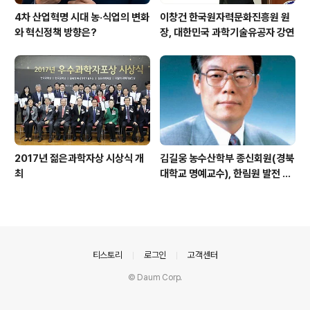
4차 산업혁명 시대 농·식업의 변화
이창건 한국원자력문화진흥원 원
와 혁신정책 방향은?
장, 대한민국 과학기술유공자 강연
2017년 젊은과학자상 시상식 개
김길웅 농수산학부 종신회원(경북
최
대학교 명예교수), 한림원 발전 위
해 기부금 전달
의안내
티스토리
로그인
고객센터
© Daum Corp.