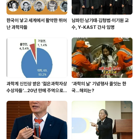
한국이 낳고 세계에서 활약한 뛰어
남좌민·남기태·김형범·이기원 교
난 과학자들
수, Y-KAST 간사 임명
과학계 신인상 받은 '젊은과학자상
‘과학의 날’ 기념행사 줄잇는 한
수상자들'…20년 만에 주역으로
국…해외는?
우뚝