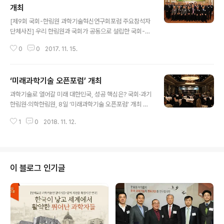
공동회장) : “눈부신 발전을 이루어 온 과학기술계인데, 최
개최
글 내용
근 들어 과학인프라 순위, 산업경쟁력 등이 하락하고 있다.
[제9회 국회-한림원 과학기술혁신연구회포럼 주요참석자
혁신적인 변화를 모색할 시점이 아닌가 하는 생각이 든다.
단체사진] 우리 한림원과 국회가 공동으로 설립한 국회-한
과학기술혁신연구회를 통해 지혜로운 해법을 찾아야 할 때
림원 과학기술혁신연구회가 지난 17일 국회 본관에서 ‘미
다.” 장병완 의원(국민의당 광주 동구남구 갑·과학기술혁신
0
0
2017. 11. 15.
래 과학기술을 위한 정책입법 및 교육, 어떻게 해야 하
연구회 공동회장) : “과학기술이..
나?’를 주제로 ‘제9회 국회-한림원 과학기술혁신연구회포
럼’을 개최했다. 특히 이번 토론회에서는 정부가 역점을 두
‘미래과학기술 오픈포럼’ 개최
고 추진 중인 각종 규제개선과 제도 정비와 관련하여 국내
글 내용
외적 과학기술 환경의 변화와 급속한 과학기술 발전 속도
과학기술로 열어갈 미래 대한민국, 성공 핵심은? 국회·과기
에 상응하는 법적·제도적 개선방안에 대한 심도 있는 논의
한림원·의학한림원, 8일 ‘미래과학기술 오픈포럼’ 개최 임
가 이뤄졌다. [발제를 맡은 박형욱 교수, 양승우 팀장, 최윤
대식 본부장, 오세정 의원, 문승현 총장 등 각 분야 과학기
희 선임연구위원(좌측부터)] 발제에는 △박형욱 단국대 의
1
0
2018. 11. 12.
술전문가 한 자리 ['미래과학기술 오픈포럼' 전경] 국회와
대 교수의 ‘4차 산업혁명과 의과학정책의 과제’, △양승우
정부, 언론, 과학기술계 전문가들이 과학기술계에서 발굴
STEPI R&D제도혁신팀장의 ‘미래 혁신..
한 미래유망기술의 국가 정책 적용을 위해 한 자리에 모였
다. 한국과학기술한림원(원장 이명철·이하 한림원)은 11월
8일 켄싱턴호텔 여의도 센트럴파크홀에서 ‘미래 한국을 열
이 블로그 인기글
어갈 12가지 과학기술’을 주제로 ‘미래과학기술 오픈포
럼’을 개최했다. 한림원은 현재 1개 이상의 국내 기관과 공
동 개최하는 행사를 ‘오픈포럼’으로 명명하고 협력을 확대
함으로써 과학기술과 연관된 주제에 대해 다채로운 관점에
서 접근을 시도하고 있다. 특히 이..