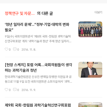
더보기
정책연구 및 자문/국회-한림원 혁신연구회
의 다른 글
‘청년 일자리 문제’․․․“정부·기업·대학의 변화
필요”
글 내용
9일(수) 국회의원회관서 ‘제8회 국회-한림원 과학기술혁
신연구회포럼’ 개최 ‘과학기술과 청년’ 주제 청년 일자리의
현재와 미래 토론 [이번 포럼 주요 참가자들의 단체 사진]
0
0
2016. 11. 8.
우리 한림원과 국회가 공동으로 설립한 국회-한림원 과학
기술혁신연구회가 지난 9일 국회의원회관에서 ‘과학기술
과 청년’을 주제로 ‘제8회 국회-한림원 과학기술혁신연구
[현장 스케치] 포럼 어록…국회의원들이 생각
회포럼’을 개최했다. 이번 포럼의 부제가 ‘청년 일자리의 현
재와 미래’인만큼 발제 및 토론자들은 과학기술의 급속한
하는 과학기술과 청년
글 내용
발전으로 인해 새롭게 전개될 사회구조적 변화가 청년의
한국과학기술한림원은 신상진·변재일·장병완 의원실과 공
일자리에 미치는 영향을 분석했다. 나아가 과학기술이 청
동으로 11월 9일 오전 국회의원회관 소회의실에서 '과학기
년취업난과 국가 경제침체를 극복하도록 기여할 방안은 무
술과 청년'을 주제로 '제8회 국회-한림원 과학기술혁신연
엇인지 토론했다. 이영무 한양대학교 총장이 ‘이공계 청년
0
0
2016. 11. 9.
구회 포럼'을 개최했다. 이번 포럼에는 각 당 의원들이 대거
일자리의 문제점 및 해결방안’을 주제로 첫 번..
참여, 축사 등을 통해 청년 일자리 및 과학기술에 대한 평소
생각과 소신을 발표했다. 의원들의 발언을 모아봤다. 변재
제9회 국회-한림원 과학기술혁신연구회포럼
일 의원(더불어민주당 청주시청원구·과학기술혁신연구회