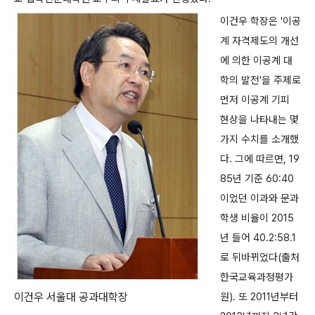
이건우 학장은 '이공
계 자격제도의 개선
에 의한 이공계 대
학의 발전'을 주제로
먼저 이공계 기피
현상을 나타내는 몇
가지 수치를 소개했
다. 그에 따르면, 19
85년 기준 60:40
이었던 이과와 문과
학생 비율이 2015
년 들어 40.2:58.1
로 뒤바뀌었다(출처
한국교육과정평가
이건우 서울대 공과대학장
원). 또 2011년부터