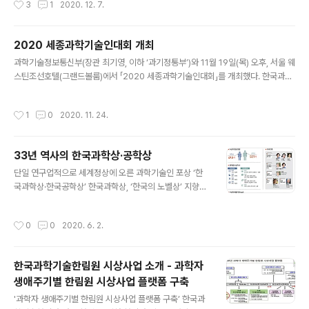
3
1
2020. 12. 7.
한 만 45세 이..
료 분야 발전에 기여 한국과학기술한림원(원장 한민구·이
하 한림원)은 ‘제6회 대상한림식품과학상’ 수상자로 박현
진 고려대학교 교수를, ‘제1회 한림원생리의학상’ 수상자로
2020 세종과학기술인대회 개최
묵인희 서울대학교 교수를 선정했다고 밝혔다. 수상자에게
글 내용
과학기술정보통신부(장관 최기영, 이하 ‘과기정통부’)와 11월 19일(목) 오후, 서울 웨
는 각각 상패와 상금이 수여됐다. 시상식은 11월 26일 엘
스틴조선호텔(그랜드볼룸)에서 「2020 세종과학기술인대회」를 개최했다. 한국과학
타워에서 진행됐으며, 코로나19 상황에 따라 정부의 권고
기술한림원(원장 한민구)이 주관하는 이번 행사에서는 과학기술유공자에 대한 대통
수칙을 준수하여 시행됐다. 올해로 6회째를 맞이하는 ‘대
령 명의 증서 수여식과, 대한민국 과학기술 발전과 국민의 삶 개선에 크게 기여한 유
상한림식품과학상’은 식품과학 분야 발전에 기여하기 위해
작성시간
1
0
2020. 11. 24.
공자의 업적을 기리고 돌아보기 위한 헌정강연이 진행되었다. 증서 수여식에서는 ’1
대상주식회사(대표이사 임정배)와 한림원이 2015년 공동
9년도에 신규 지정된 12인의 과학기술유공자에 대한 대통령 명의 증서 수여가 이루
으로 제정한 상으로, 매년 세계적..
어졌다. 유공자 증서는 그 동안 ‘과학·정보통신의 날’(4월)에서 수여되었으나, 올 해
33년 역사의 한국과학상·공학상
는 코로나19 상황을 고려하여 유공자 헌정행사인 「2020 세종과학기술인대회」에서
글 내용
증서수여식이 진행되었다. 이날 증서를 수여 받은 유공자는..
단일 연구업적으로 세계정상에 오른 과학기술인 포상 ‘한
국과학상·한국공학상’ 한국과학상, ‘한국의 노벨상’ 지향하
며 1987년 제정…33년 간 62명 수상자 배출 1994년 제
정된 한국공학상, 국가경제 및 산업발전에 기여한 공학자
작성시간
0
0
2020. 6. 2.
37명 시상 2020년부터 한국과학기술한림원 주관…6월
말까지 후보자 추천 접수 대한민국 과학기술 연구의 진흥
에 앞장서 왔던 한국과학상·한국공학상 시상사업이 올해부
한국과학기술한림원 시상사업 소개 - 과학자
터 한국과학기술한림원에 이관됐다. 지난해까지 과학기술
생애주기별 한림원 시상사업 플랫폼 구축
정보통신부와 한국연구재단 주관으로 총 99명의 수상자를
글 내용
배출한 한국과학상·한국공학상은 앞으로 각 분야 세계적
'과학자 생애주기별 한림원 시상사업 플랫폼 구축’ 한국과