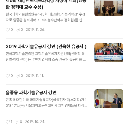
제5회 대상한림식품과학상 시상식 개최(임종
환 경희대 교수 수상)
글 내용
한국과학기술한림원은 '제5회 대상한림식품과학상' 수상
자로 임종환 경희대학교 교수(농수산학부 정회원)를 선정
하고, 지난 11월 22일 한국프레스센터에서 시상식을 개최
작성시간
0
0
2019. 11. 26.
했다. 임종환 교수는 식품포장 분야에서 30년 간 240여
편의 논문을 발표했으며, 특히 생분해성 소재에 나노물질
을 첨가하여 포장재의 물리적 강도와 기체 차단성을 높이
2019 과학기술유공자 강연 (권욱현 유공자 )
고 항균성·항산화성·자외선차단성 등 새로운 기능을 더하
글 내용
한국과학기술한림원 과학기술유공자지원센터(센터장 유
는 연구를 통해 식품 및 제약, 화장품 포장 분야의 발전에
장렬·이하 센터)는 IT벤처업계의 스승 권욱현 유공자를 초
기여한 성과를 인정받아 수상자로 선정되었다. 임 교수는
청, 10월 28일(월) 경기고등학교에서 세 번째 ‘2019 과학
이러한 업적으로 클래리베이트 애널리틱스(Clarivate An
기술유공자 강연’을 개최했다. 경기고는 권욱현 유공자의
alytics)사에서 선정하는 ‘세계에서 가장 영향력 있는 연구
작성시간
0
0
2019. 11. 11.
모교로서 권 유공자는 제자인 이재원 슈프리마HQ대표와
자(HCR)’에 2016년부터 2018년까지 연속 이름을 올렸
함께 ‘과학기술분야 진학과 창업 기회’를 주제로 함께 강연
으며, 2015년 미래창조과학부..
과 대담을 진행했다. 권욱현 유공자는 ‘이동구간제어’ 이론
윤종용 과학기술유공자 강연
을 최초로 규명하는 등 자동제어 분야 국내 과학기술 발전
글 내용
을 이끌었으며, 본격적인 벤처 붐이 일기 전부터 수많은 제
윤종용 대한민국 과학기술유공자(삼성전자 前부회장)가 1
자들에게 창업의 열정을 전달함으로써 휴맥스‧슈프리마‧파
0월 17일(목) 서울과학고등학교에서 과학영재들을 대상으
인디지털‧우리기술 등 일명 ‘권욱현 사단’이라고 불리는 국
로 ‘과학기술혁신과 사회발전’을 주제로 강연했다. 이번 강
내 대표 벤처기업들의 탄생에 산파 역할을 했다. 이재원 대
연에는 서울과학고등학교 재학생, 교사, 사전에 신청한 학
작성시간
1
0
2019. 10. 24.
표는 2000년 슈프리마를 창업했으며 ..
부모 등 100여명이 참석했다. 윤종용 유공자는 강연에서
도구의 발명과 과학기술의 혁신이 인류 역사 발전의 원동