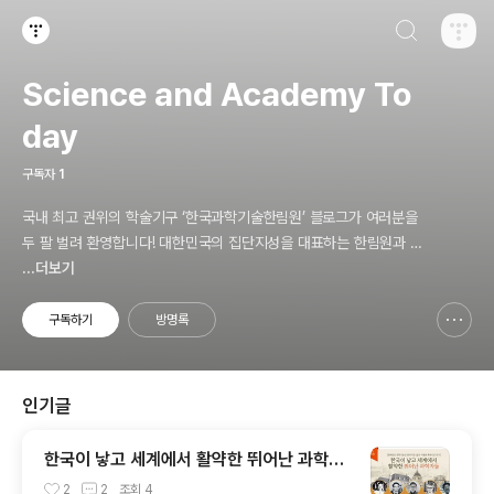
검색하기
티스토리
Science and Academy To
day
구독자
1
국내 최고 권위의 학술기구 ‘한국과학기술한림원’ 블로그가 여러분을
두 팔 벌려 환영합니다! 대한민국의 집단지성을 대표하는 한림원과 함
께 신기하고 놀라운 과학기술의 세계를 만끽하세요.
...더보기
구독하기
방명록
신고하기 레이어
열기
인기글
한국이 낳고 세계에서 활약한 뛰어난 과학자
들
2
2
조회
4