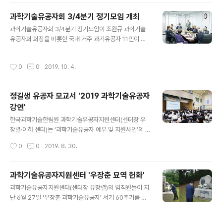
력임을 강조하고, 과학영재들에게 “세상을 넓게 멀리보고
과학기술유공자회 3/4분기 정기모임 개최
큰 꿈을 키워서 열정을 갖고 도전하여 우리 사회의 발전에
글 내용
크게 기여해 주기를 바란다”고 당부했다. 윤종용 유공자는
과학기술유공자회 3/4분기 정기모임이 조완규 과학기술
4G D램, CDMA 개발로 한국을 반도체·통신 강국으로 견
유공자회 회장을 비롯한 국내 거주 과기유공자 11인이 참
인했으며, 최대의 기술개발 투자로 기술 강국을 이끌고 국
석한 가운데 지난 9월 27일 금요일 오전 11시 KAIST 도
제표준과 특허로 국가경쟁력을 높이는 데 기여한 공로로
곡캠퍼스내 과학기술유공자라운지에서 성황리에 개최되었
작성시간
0
0
2019. 10. 4.
지난 2017년 초대 과학기술유공자로 지정..
다. 이번 정기모임에서는 그간 진행된 유공자 예우 및 지원
에 대한 설명과 의견 수렴이 있었으며, 향후 유공자 업적 홍
보를 확대하기 위한 계획이 논의되었다. 회의에는 정진호
정길생 유공자 모교서 '2019 과학기술유공자
한림원 총괄부원장, 유장렬 과학기술유공자지원센터장, 이
강연'
희란 과학기술정보통신부 과학기술안전기반팀장이 자리를
글 내용
함께했다. 한국과학기술한림원은 ‘과학기술유공자 예우 및
한국과학기술한림원 과학기술유공자지원센터(센터장 유
지원사업’의 주관기관으로서 과학기술유공자지원센터(센
장렬·이하 센터)는 ‘과학기술유공자 예우 및 지원사업’의 일
터장 유장렬)를 운영 중에 있으며, △과학기술유공자 후보
환으로 올해 하반기 총 7회의 ‘2019년 과학기술유공자 강
작성시간
0
0
2019. 8. 30.
심사 및 지정 △과학기술인 명예의 전당 헌액 등 과학..
연’을 개최한다. 지난해 과학고를 대상으로 진행된 과학기
술유공자 강연이 올해부터는 유공자의 모교와 전국 특성화
대학교 등으로 확대 시행된다. 첫 주자로 정길생 건국대학
과학기술유공자지원센터 '우장춘 묘역 헌화'
교 전 총장(한림원 6대 원장, 농수산학부 종신회원)이 8월
글 내용
과학기술유공자지원센터(센터장 유장렬)의 임직원들이 지
29일 오후 모교인 경남 함양군 안의고등학교를 방문하여
난 6월 27일 '우장춘 과학기술유공자' 서거 60주기를 앞
후배들에게 ‘행복한 내일을 위한 준비: 미래세계를 이끌 후
두고 수원 여기산에 위치한 우장춘 유택을 참배하고 헌화
배들에게 하고 싶은 이야기’를 주제로 강연했다. 정길생 유
를 하였다. '한국 육종학의 아버지'라 불리는 우장춘 박사는
공자는 강연에서 그간의 연구 생활에 대한 회고와 더불어
작성시간