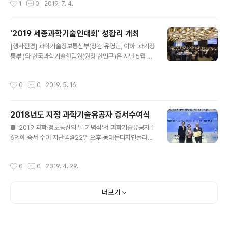
1
0
2019. 7. 4.
국립원예특작과학원의 초대원장을 맡아 1950년대부터 한
▲행복한 미래를 위해서 평생을 두고 추구할 목표의 설정
국의 농업 부흥을 위해 일생을 바치고 우리나라 원예 연구
▲직업 변화에 대한 대비 ▲창의력을 높이..
의 기틀을 마련했다는 평가를 받고 있으며 이러한 공로로
'2019 세종과학기술인대회' 성황리 개최
지난 2017년 과학기술유공자로 지정된 바 있다. 한국과학
글 내용
기술한림원에서는 2017년부터 과학기술유공자지원센터
[행사전경] 과학기술정보통신부(장관 유영민, 이하 ‘과기정
를 운영하고 있으며, 2017년 첫 과학기술유공자 32인, 2
통부’)와 한국과학기술한림원(원장 한민구)은 지난 5월 9
018년 16인 등을 지정하고 각종 예우 및 지원사업을 실시
일(목) 서울 양재동 엘타워(메리골드홀)에서 '2019 세종과
하고 있다. ▶과학기술유공자지원센터 알아보기
학기술인대회'를 개최했다. 이번 행사에서는 과학기술유공
작성시간
0
0
2019. 5. 16.
자의 신규 지정을 축하하고 업적을 재조명하는 헌정강연
과, 정부 출범 2주년을 맞아 과학기술의 성과와 과제를 논
의하는 정책포럼으로 구성되어 현장 연구자들과의 소통을
2018년도 지정 과학기술유공자 증서수여식
활성화하는 시간이 마련됐으며, 이상민 의원, 이종걸 의원,
글 내용
이공주 과학기술보좌관, 과학기술유공자 등을 비롯한 국내
■ '2019 과학·정보통신의 날 기념식'서 과학기술유공자 1
외 과학기술인 300여명이 참석했다. [축사하는 이공주 과
6인에 증서 수여 지난 4월22일 오후 동대문디자인플라자
학기술보좌관, 이상민, 이종걸 더불어민주당 의원, 개회사
에서 '2019 과학·정보통신의 날 기념식'이 열렸다. 이번 행
하는 한민구 원장] [헌정강연하는 박형주 총장, 김태유 교
사는 제52회 과학의 날’과 ‘제64회 정보통신의 날’을 맞아
작성시간
0
0
2019. 4. 29.
수, 유영숙 전 장관] [헌정강연]에..
과학기술정보통신부와 방송통신위원회가 주최하고, 한국
과학기술단체총연합회와 한국정보방송통신대연합이 주관
했다. 행사에는 이낙연 국무총리, 문미옥 과기정통부 제1차
더보기
관, 민원기 과기정통부 제2차관, 한민구 한림원장, 김명자
과총 회장, 이계철 ICT대연합 회장 등 과학기술‧정보통신
주요 인사들을 포함, 수상자 가족을 비롯해 총 800여명이