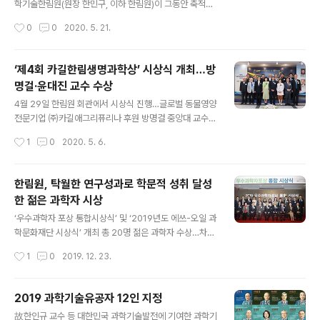
석학의 결집체인 한국과학기술한림원을 통해 명실상부 한
학기술한림원(원장 한민구, 이하 한림원)이 그동안 축적되
국 최고 과학기술상으로서 위상을 높일 계획이다. 자생적
어 온 시상사업에 대한 노하우를 바탕으로 2020년부터
작성시간
0
0
2020. 5. 21.
과학 발전 위해 제정된 ‘한국과학상·한국공학상’ 기초과..
‘과학자전생애주기별 시상사업 플랫폼’을 구축, 본격적인
가동에 나섰다. 한림원은 과학기술인의 자긍심을 높이고
사기를 진작시키고자 정부 및 기업과 함께 각 분야 연구업
‘제4회 카길한림생명과학상’ 시상식 개최…방
적이 탁월한 과학기술인을 선발, 포상해왔다. 특히 올해부
명걸·윤대진 교수 수상
터는 과학자전생애주기별 시상사업 플랫폼을 통해 과학기
글 내용
술 꿈나무인 청소년부터 박사학위 과정, 포닥을 거쳐 차세
4월 29일 한림원 회관에서 시상식 진행…글로벌 동물영양
대과학자, 중견과학자, 그리고 과학기술유공자에 이르기까
전문기업 ㈜카길애그리퓨리나 후원 방명걸 중앙대 교수,
지 각 대상에 맞는 시상사업을 진행한다. 한림원은 올해 정
남성불임증 유전적 원인 규명 연구로 국내 동물생명공학
작성시간
1
0
2020. 5. 6.
부가 지원하는 한국과학상· 공학상 포상사업과 과학기술유
위상 향상에 기여 윤대진 건국대 교수, 식물의 환경스트레
공자 지정사업을 주관하고, 민간기업에서 후원하는 에쓰-..
스 신호전달 연구로 식물생명공학 분야 선도 인정 한국과
학기술한림원(원장 한민구)이 주관하고 재단법인 카길애그
한림원, 탁월한 연구성과로 학문적 성취 달성
리퓨리나 문화재단(이사장 박용순 카길 한국 대표)이 후원
한 젊은 과학자 시상
하는 ‘2019년도(제4회) 카길한림생명과학상’ 시상식이 지
글 내용
난달 29일 한림원 회관에서 개최됐다. 수상자로는 방명걸
‘우수과학자 포상 통합시상식’ 및 ‘2019년도 에쓰-오일 과
중앙대학교 생명공학대학 교수와 윤대진 건국대학교 의생
학문화재단 시상식’ 개최 총 20명 젊은 과학자 수상…차세
명공학과 교수가 선정됐으며, 각각 상패와 상금 2,000만
대회원 김신현, 신용일, 박재형 교수 등 포함 한국과학기술
작성시간
1
0
2019. 12. 23.
원이 수여됐다. 수상자로 선정된 방명걸 교수는 남성불임
한림원(원장 한민구)이 탁월한 연구 성과를 보인 젊은 과학
증의 원인을 유전적으로 규명하는 연구를 통해 정자..
자들의 사기 진작을 위해 정부 및 민간과 협력하여 다양한
시상사업을 추진하고 있다. 올해 역시 '젊은 과학자상(대통
2019 과학기술유공자 12인 지정
령)'과 '에쓰-오일 과학문화재단 시상' 등의 심사를 담당,
글 내용
故한인규 교수 등 대한민국 과학기술발전에 기여한 과학기
기초과학 및 공학 분야에서 높은 잠재력을 지닌 신진 연구