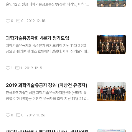
술인 12인 선정 과학기술정보통신부(장관 최기영, 이하 ‘과
자와 장차 한국을 빛낼 젊은 과학자들을 선정, 포상했다. 한
기정통부’)는 지난 12월 18일 2017, 2018년에 이어 세
민구 한림원 원장은 “우리나라 과학기술계의 미래를 위해
번째로 대한민국 과학기술유공자를 신규 지정했다. 과학기
서는 젊은 과학자들이 연구에 매진할 수 있도록 지원하는
작성시간
0
0
2019. 12. 18.
술유공자 제도는 일반 국민이 존경할 만한 우수한 업적이
것이 가장 중요하다”며 “시상 사업을 통해 앞으로 더 많은
있는 과학기술인을 ‘과학기술유공자’로 지정하고, 예우 및
젊은 연구자들의 학문적..
지원을 통해 과학기술인의 명예와 긍지를 높이고 과학기술
과학기술유공자회 4분기 정기모임
인이 존중받는 사회문화를 조성하는 것을 목적으로 한다.
글 내용
한국과학기술한림원은 2016년부터 '과학기술유공자 예우
과학기술유공자회 4/4분기 정기모임이 지난 11월 29일
및 지원사업'을 주관하며, 심사와 예우, 지원 등을 담당하고
금요일 쉐라톤 팔래스 호텔에서 열렸다. 이번 정기모임에
있다. 올해 과학기술유공자 심사에는 모든 과학기술인이
는 조완규 과학기술유공자회 회장을 비롯해 민계식, 윤덕
공감하고, 일반국민에게 존경받을 수 있는 과학기술유공자
용, 윤종용, 이창건, 이호왕, 정길생, 권욱현, 이상섭 등 유공
작성시간
1
1
2019. 12. 5.
가 지정될 수 있도록 총 3단계에 ..
자 9인과 한민구 한국과학기술한림원장, 유장렬 과학기술
유공자지원센터장, 이희란 과학기술정보통신부 과학기술
안전기반팀 과장이 참석해 자리를 함께 했다. 이번 정기모
2019 과학기술유공자 강연 (이창건 유공자)
임에서는 유장렬 센터장의 진행 아래 올해 개최된 과학기
글 내용
술유공자 사회공헌활동 지원 내용과 2019년도 과학기술
한국과학기술한림원 과학기술유공자지원센터(센터장 유
유공자 지정 및 홍보와 관련된 사항이 보고됐으며, 과학기
장렬·이하 센터)는 이창건 유공자를 초청 지난 11월 21일
술유공자 예우 및 공헌활동에 대한 의견 수렴도 진행됐다.
(목) 울산과학기술원에서 마지막 '2019 과학기술유공자
한국과학기술한림원은 ‘과학기술유공자 예우 및 지원사
강연'을 개최했다. 원자력 국산화에서부터 한국형 원전 개
작성시간
0
0
2019. 11. 26.
업’의 주관기관으로서 과학기술유공자지원센터(센터장 유
발 이끈 한국 원자력 1세대 연구자인 이창건 유공자는 '한
장..
국 과학기술계가 나아갈길'을 주제로 강연했다.