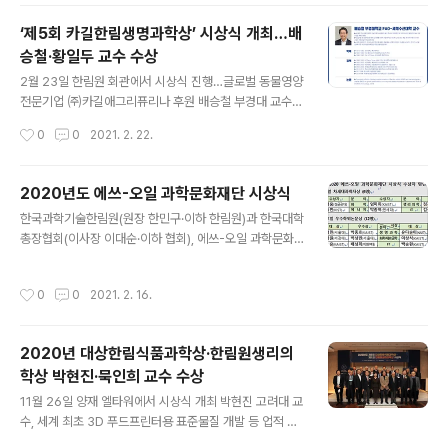
021년 과학자 생애주기별 한림원 시상사업 플랫폼이 본격
가동된다. 한림원은 2020년부터 각종 시상사업을 정비하
‘제5회 카길한림생명과학상’ 시상식 개최…배
여 ‘과학기술자 생애주기별 시상사업 플랫폼’을 마련하고,
승철·황일두 교수 수상
정부 및 민간기관과 함께 과학기술자 전 생애에 걸친 체계
글 내용
적인 연구성과 창출 지원을 도모하고 있다. 2021년 시상
2월 23일 한림원 회관에서 시상식 진행…글로벌 동물영양
사업 플랫폼에는 △과학에 꿈을 갖기 시작한 청소년을 대
전문기업 ㈜카길애그리퓨리나 후원 배승철 부경대 교수,
상으로 하는 ‘노벨과학에세이대회’를 시작으로 △젊은과학
뱀장어 인공종묘 생산 분야 개척 및 지속가능한 수산양식
작성시간
0
0
2021. 2. 22.
자를 위한 ‘에쓰-오일 우수학위논문상·차세대과학자상’ △
발전에 기여 황일두 POSTECH 교수, 관다발 발달제어 기
다양한 연구 분야의 중견과학자를 시상하는 ‘한국과학상..
작·식물 줄기세포 활성 조절 기작 등 최초 규명 한국과학기
술한림원(원장 한민구, 이하 한림원)이 주관하고 재단법인
2020년도 에쓰-오일 과학문화재단 시상식
카길애그리퓨리나 문화재단(이사장 박용순 카길 한국 대
글 내용
한국과학기술한림원(원장 한민구·이하 한림원)과 한국대학
표, 이하 문화재단)이 후원하는 ‘제5회 카길한림생명과학
총장협회(이사장 이대순·이하 협회), 에쓰-오일 과학문화
상’ 시상식이 23일 한림원 회관에서 개최됐다. 수상자는
재단(이사장 백운규·이하 재단)은 2월 16일(화) 오전 11시
배승철 부경대학교 FAO-세계수산대학 국제교수와 황일
에쓰-오일 본사 강당에서 ‘2020년도 에쓰-오일 과학문화
두 POSTECH 생명과학과 교수가 선정됐으며, 각각 상패
작성시간
0
0
2021. 2. 16.
재단 시상식’을 개최했다. 이번 시상식에서는 ‘제2회 에쓰-
와 상금 2,000만 원이 수여됐다. 배승철 교수는 수산양식
오일 차세대과학자상’ 수상자 6명과 ‘제10회 에쓰-오일 우
학 중 양식사료 영양학 전문가로서 특히 ..
수학위논문상’ 수상자 12명 등 총 18명의 수상자에게 상패
2020년 대상한림식품과학상·한림원생리의
와 상금을 수여했다. 상금은 전액 에쓰-오일 과학문화재단
학상 박현진·묵인희 교수 수상
에서 후원하며, 차세대과학자상은 한림원이, 우수학위논문
글 내용
상은 한림원과 협회가 심사했다. ‘에쓰-오일 차세대과학자
11월 26일 양재 엘타워에서 시상식 개최 박현진 고려대 교
상’은 물리학, 화학, 생리의학, 화학ㆍ재료공학, 에너지, IT
수, 세계 최초 3D 푸드프린터용 표준물질 개발 등 업적 인
등 총 6개 분야에서 최근 10년 이내 연구개발 업적이 탁월
정 묵인희 서울대 교수, 알츠하이머병 원인 규명과 진단·치
작성시간