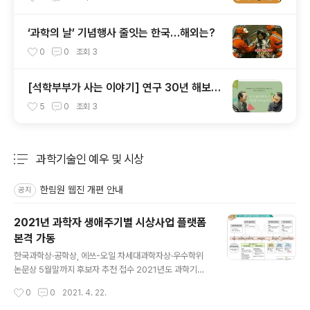
‘과학의 날’ 기념행사 줄잇는 한국…해외는?
0
0
조회
3
[석학부부가 사는 이야기] 연구 30년 해보니
"점점 더 재밌어"
5
0
조회
3
과학기술인 예우 및 시상
분류 전체보기
주요 글 목록
한림원 웹진 개편 안내
공지
2021년 과학자 생애주기별 시상사업 플랫폼
본격 가동
글 내용
한국과학상·공학상, 에쓰-오일 차세대과학자상·우수학위
논문상 5월말까지 후보자 추천 접수 2021년도 과학기술
유공자 지정계획 공고…6월말 접수분까지 심사 대상한림
작성시간
0
0
2021. 4. 22.
식품과학상, 카길한림생명과학상 등도 상반기 공모 예정 2