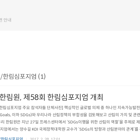
편 안내
/한림심포지엄 (1)
 한림원, 제58회 한림심포지엄 개최
 한림심포지엄 주요 참석자들 단체사진] 핵심적인 글로벌 의제 중 하나인 지속가능발전목표(SDG
t Goals, 이하 SDGs)와 우리나라 산림정책의 부합성을 검토해보고 산림의 가치 및 
우리 한림원은 지난 27일 프레스센터에서 ‘SDGs이행을 위한 산림의 역할’을 주제로 
지엄에서는 양수길 KDI 국제정책대학원 교수가 ‘SDGs의 방향과 산림분야의 관계’를
에서의 SDGs 적용’를 주제로 발표를 진행했다. 양수길 교수는 SDGs의 출범 의의와
/한림심포지엄
2017. 2. 28. 17:01