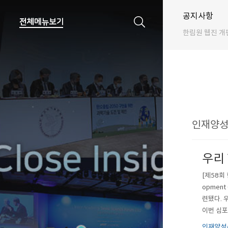
공지사항
한림원 웹진 개
인재양성
우리
[제58회
opmen
련됐다. 
이번 심포
‘산림분야
인재양성