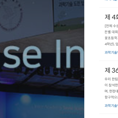
가 󰡔조
제 
[전체 수
든벨 대회
꽃초등학교
4학년),
경초등학교
과학기술
당에 헌정
제 
우리 한림
이 참석한
며, 헌정
항구적으로
과학기술