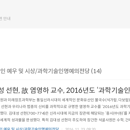
편 안내
인 예우 및 시상/과학기술인명예의전당 (14)
 선현, 故 염영하 교수, 2016년도 ‘과학기술인
원과 미래창조과학부는 통일신라시대의 세계적인 문화유산인 불국수(석가탑, 다보탑)
 선현과 우리나라 범종의 신비를 과학적으로 규명한 염영하 교수를 ‘2016년도 과학
했다. 김대성 선현(700~774)은 신라시대에 지금의 장관에 해당되는 ‘중시(中侍)’를
세계적 성과물을 완성했다. 특히 김대성 선현이 주도하여 창건한 석굴사원은 수학, 건
는 탄생하지 못했을 유물이며 과학적, 건축적, 미학적 가치를 극찬 받고 있다. 일본 
인 예우 및 시상/과학기술인명예의전당
2016. 11. 23. 09:20