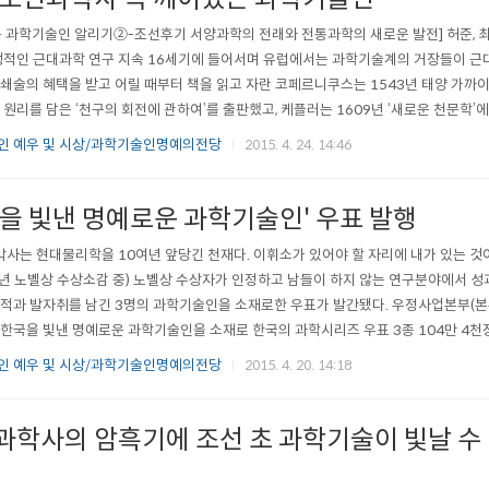
 과학기술인 알리기②-조선후기 서양과학의 전래와 전통과학의 새로운 발전] 허준, 최석정
생적인 근대과학 연구 지속 16세기에 들어서며 유럽에서는 과학기술계의 거장들이 
쇄술의 혜택을 받고 어릴 때부터 책을 읽고 자란 코페르니쿠스는 1543년 태양 가까이
 원리를 담은 ‘천구의 회전에 관하여’를 출판했고, 케플러는 1609년 ‘새로운 천문학
의 운동을 부등속 타원운동으로 기술했다. 관찰과 실험으로 이들의 원리를 입증하고 163
인 예우 및 시상/과학기술인명예의전당
2015. 4. 24. 14:46
 관한 대화’를 출판한 갈릴레오는 말년에 초인적인 힘으로 ‘두 개의 ..
국을 빛낸 명예로운 과학기술인' 우표 발행
박사는 현대물리학을 10여년 앞당긴 천재다. 이휘소가 있어야 할 자리에 내가 있는 것이
79년 노벨상 수상소감 중) 노벨상 수상자가 인정하고 남들이 하지 않는 연구분야에서 성
적과 발자취를 남긴 3명의 과학기술인을 소재로한 우표가 발간됐다. 우정사업본부(본
한국을 빛낸 명예로운 과학기술인을 소재로 한국의 과학시리즈 우표 3종 104만 4천장
행되는 우표에는 이론물리학자 이휘소, 나비박사 석주명, 전기공학자 한만춘 등 3인이
인 예우 및 시상/과학기술인명예의전당
2015. 4. 20. 14:18
연구 활동 사진과 업적을 담아 이야기가 있는 우표책으로 발간해 소..
과학사의 암흑기에 조선 초 과학기술이 빛날 수