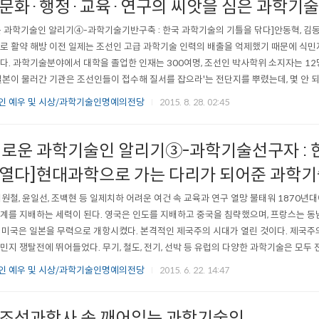
 문화·행정·교육·연구의 씨앗을 심은 과학기
 과학기술인 알리기④-과학기술기반구축 : 한국 과학기술의 기틀을 닦다]안동혁, 김동일,
로 활약 해방 이전 일제는 조선인 고급 과학기술 인력의 배출을 억제했기 때문에 식민
다. 과학기술분야에서 대학을 졸업한 인재는 300여명, 조선인 박사학위 소지자는 12
일본이 물러간 기관은 조선인들이 접수해 질서를 잡으라'는 전단지를 뿌렸는데, 몇 안
접수하는 주역으로 활동해야 했고, 비슷한 역할을 학계에서도 해야 했다. 그러나 국
인 예우 및 시상/과학기술인명예의전당
2015. 8. 28. 02:45
체 연구를 수행할 수가 없었고 곧이어 발발한 한국전쟁으로 많은 교수진이 ..
예로운 과학기술인 알리기③-과학기술선구자 : 
 열다]현대과학으로 가는 다리가 되어준 과학
이원철, 윤일선, 조백현 등 일제치하 어려운 여건 속 교육과 연구 열망 불태워 1870
계를 지배하는 세력이 된다. 영국은 인도를 지배하고 중국을 침략했으며, 프랑스는 
 미국은 일본을 무력으로 개항시켰다. 본격적인 제국주의 시대가 열린 것이다. 제국
민지 쟁탈전에 뛰어들었다. 무기, 철도, 전기, 선박 등 유럽의 다양한 과학기술은 모두
 도착해 굳게 닫힌 조선의 문을 열게 했다. 시작은 1875년 9월 20일. 강화도는 천
인 예우 및 시상/과학기술인명예의전당
2015. 6. 22. 14:47
인 일본의 신식 전함 운요호는 160mm포와 140mm포를 장비하..
 조선과학사 속 깨어있는 과학기술인