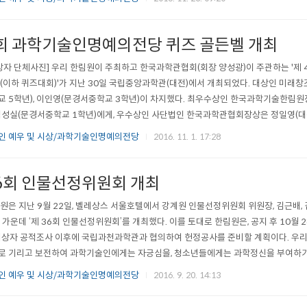
선상대건축의 연구(朝鮮上代建築の硏究)󰡕*에서 밝힌 바와 같이 석굴사원은 ..
4회 과학기술인명예의전당 퀴즈 골든벨 개최
상자 단체사진] 우리 한림원이 주최하고 한국과학관협회(회장 양성광)이 주관하는 '제
(이하 퀴즈대회)'가 지난 30일 국립중앙과학관(대전)에서 개최되었다. 대상인 미
 5학년), 이인영(문경서중학교 3학년)이 차지했다. 최우수상인 한국과학기술한림
 임성실(문경서중학교 1학년)에게, 우수상인 사단법인 한국과학관협회장상은 정일영(대
 6학년), 박준서(대전대신중학교 1학년), 홍정민(문경서중학교 3학년)에게 돌아갔
인 예우 및 시상/과학기술인명예의전당
2016. 11. 1. 17:28
된 과학기술인 31명과 그들의 주요업적을 널리 알리기 위해 기획된 행사로 2013년부터
36회 인물선정위원회 개최
원은 지난 9월 22일, 벨레상스 서울호텔에서 강계원 인물선정위원회 위원장, 김근배,
 가운데 ‘제 36회 인물선정위원회’를 개최했다. 이를 토대로 한림원은, 공지 후 10
대상자 공적조사 이후에 국립과천과학관과 협의하여 헌정공사를 준비할 계획이다. 우
 기리고 보전하여 과학기술인에게는 자긍심을, 청소년들에게는 과학정신을 부여하기 
인 예우 및 시상/과학기술인명예의전당
2016. 9. 20. 14:13