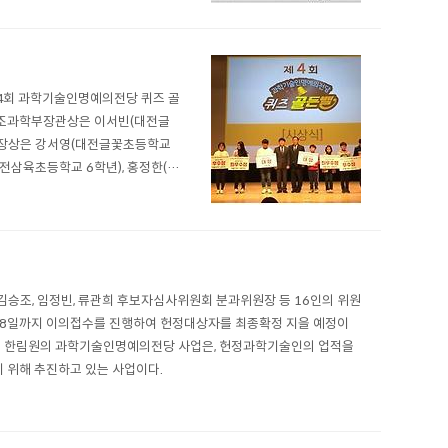
 4회 과학기술인명예의전당 퀴즈 골
래창조과학부장관상은 이서빈(대전글
원장상은 강서영(대전글꽃초등학교
전삼육초등학교 6학년), 홍정한(문
다. 퀴즈대회는 과학기술인명예의전
 ..
 김승조, 임정빈, 류관희 후보자심사위원회 분과위원장 등 16인의 위원
월 28일까지 이의접수를 진행하여 헌정대상자를 최종확정 지을 예정이
리 한림원의 과학기술인명예의전당 사업은, 헌정과학기술인의 업적을
위해 추진하고 있는 사업이다.