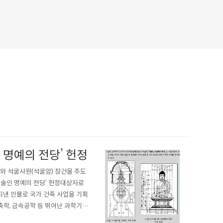
 명예의 전당’ 헌정
와 석굴사원(석굴암) 창건을 주도
기술인 명예의 전당’ 헌정대상자로
 지낸 인물로 국가 건축 사업을 기획
축학, 금속공학 등 뛰어난 과학기술
건축학자 요네다 미요지(米田美代治)