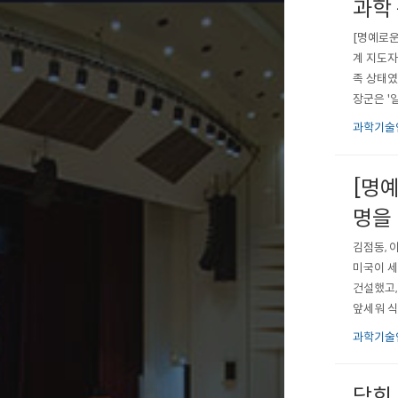
과학
[명예로운
계 지도자
족 상태였
장군은 '
연구소를 
과학기술
탓에 도대
[명
명을
김점동, 
미국이 세
건설했고,
앞세워 식
리나라에도
과학기술
에서 사들
닫힌