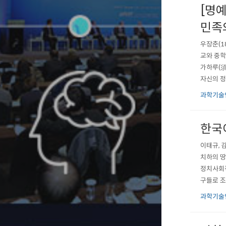
[명
민족
우장춘(1
교와 중학
가하루(須
자신의 정
구에 몰두
과학기술
여 세계 
한국
이태규, 
치하의 땅
정치사회적
구들로 조
뿐 아니라
과학기술
새벽1시까