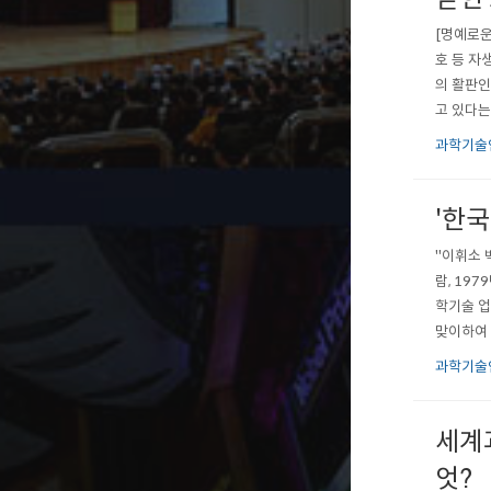
[명예로운
호 등 자
의 활판인
고 있다는
놓고 행성
과학기술
주 체계에
'한
"이휘소 
람, 19
학기술 업
맞이하여 
이번에 발
과학기술
박사들의 
세계
엇?