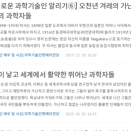
예로운 과학기술인 알리기⑥] 오천년 겨레의 가
의 과학자들
898~1959) 박사는 1898년 일본 도쿄에서 아버지 우범선과 일본인 어머니 사이에서
교를 히로시마에서 마치고, 1916년 동경제국대학실과(전문대학)에 들어가 1919년 
永長春)로 되어 있으나 영어 논문에는 항상 자신의 이름을 ‘Nagaharu U’로 표기하
체성을 다지기 위해서였다. 우 박사는 졸업과 동시에 일본 농림성 농업시험장에 취직했
하였으며, 1935년에는 일본 도쿄제국대학 농학박사 학위를 취득했다. 우장춘이 '종의
인 예우 및 시상/과학기술인명예의전당
2015. 12. 18. 16:20
유전육종학의 발전에 기여한 것도 바로 이때다. 배추와 양배추의..
이 낳고 세계에서 활약한 뛰어난 과학자들
김순경, 이임학, 조순탁, 이휘소 등 세계과학사에 남을 연구업적 남겨 한국이 낳았지만 
, 그리고 해방직후의 가난하고 혼란스러운 국가는 그들의 앎의 욕구를 충족시켜주지 못
으로 불안정했다. 욕심내어 가둬두기에 그들은 너무나 뛰어났다. 세계로 나간 그들은 
국의 국민들을 뿌듯하게 만들었다. 가난하고 힘없는 나라였지만 훌륭한 인재들이 있다
 전 인류의 지식의 지평을 넓혀준 명예로운 우리나라 과학기술인들을 소개한다. 한국
인 예우 및 시상/과학기술인명예의전당
2015. 10. 22. 16:23
지 공부해 후배들에 귀감 이태규 박사(1902~1992)는 충남 예산에서 ..