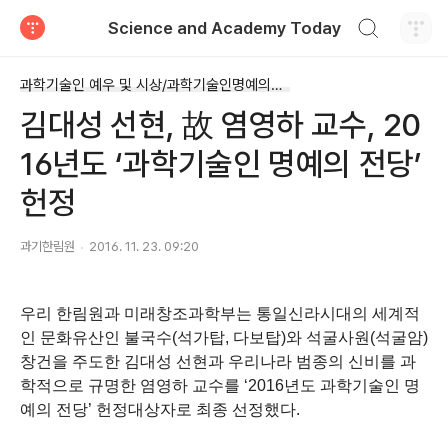
검색하기
Science and Academy Today
티스토리
과학기술인 예우 및 시상/과학기술인명예의전당
김대성 선현, 故 염영하 교수, 20
16년도 ‘과학기술인 명예의 전당’
헌정
과기한림원
2016. 11. 23. 09:20
우리 한림원과 미래창조과학부는 통일신라시대의 세계적
인 문화유산인 불국수
(
석가탑
,
다보탑
)
와 석굴사원
(
석굴암
)
창건을 주도한 김대성 선현과 우리나라 범종의 신비를 과
학적으로 규명한 염영하 교수를
‘2016
년도 과학기술인 명
예의 전당
’
헌정대상자로 최종 선정했다
.