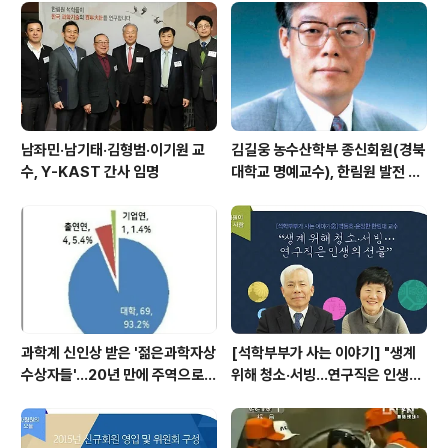
남좌민·남기태·김형범·이기원 교
김길웅 농수산학부 종신회원(경북
수, Y-KAST 간사 임명
대학교 명예교수), 한림원 발전 위
해 기부금 전달
과학계 신인상 받은 '젊은과학자상
[석학부부가 사는 이야기] "생계
수상자들'…20년 만에 주역으로
위해 청소·서빙…연구직은 인생의
우뚝
선물"