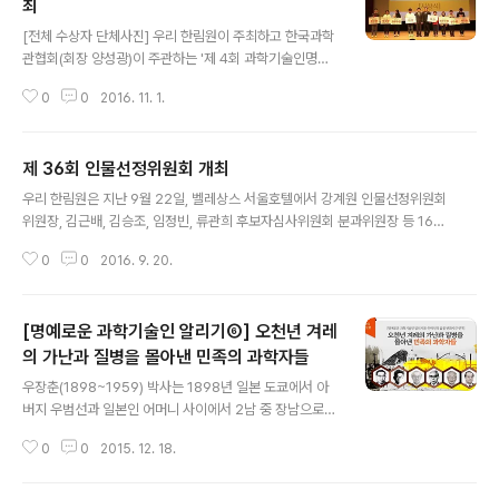
최
글 내용
[전체 수상자 단체사진] 우리 한림원이 주최하고 한국과학
관협회(회장 양성광)이 주관하는 '제 4회 과학기술인명예
의전당 퀴즈 골든벨 대회(이하 퀴즈대회)'가 지난 30일 국
0
0
2016. 11. 1.
립중앙과학관(대전)에서 개최되었다. 대상인 미래창조과학
부장관상은 이서빈(대전글꽃초등학교 5학년), 이인영(문
경서중학교 3학년)이 차지했다. 최우수상인 한국과학기술
제 36회 인물선정위원회 개최
한림원장상은 강서영(대전글꽃초등학교 4학년), 임성실
글 내용
(문경서중학교 1학년)에게, 우수상인 사단법인 한국과학관
우리 한림원은 지난 9월 22일, 벨레상스 서울호텔에서 강계원 인물선정위원회
협회장상은 정일영(대전삼육초등학교 6학년), 홍정한(문
위원장, 김근배, 김승조, 임정빈, 류관희 후보자심사위원회 분과위원장 등 16인
경초등학교 6학년), 박준서(대전대신중학교 1학년), 홍정
의 위원이 참석한 가운데 ‘제 36회 인물선정위원회’를 개최했다. 이를 토대로
민(문경서중학교 3학년)에게 돌아갔다. 퀴즈대회는 과학기
0
0
2016. 9. 20.
한림원은, 공지 후 10월 28일까지 이의접수를 진행하여 헌정대상자를 최종확
술인명예의전당에 헌정된 과학기술인 31명과 그들의 주요
정 지을 예정이며, 헌정대상자 공적조사 이후에 국립과천과학관과 협의하여 헌
업적을 널리 알리기 위해 기획된 행사로 2013년부터 ..
정공사를 준비할 계획이다. 우리 한림원의 과학기술인명예의전당 사업은, 헌정
[명예로운 과학기술인 알리기⑥] 오천년 겨레
과학기술인의 업적을 항구적으로 기리고 보전하여 과학기술인에게는 자긍심을,
청소년들에게는 과학정신을 부여하기 위해 추진하고 있는 사업이다.
의 가난과 질병을 몰아낸 민족의 과학자들
글 내용
우장춘(1898~1959) 박사는 1898년 일본 도쿄에서 아
버지 우범선과 일본인 어머니 사이에서 2남 중 장남으로
태어났다. 초등학교와 중학교를 히로시마에서 마치고, 191
0
0
2015. 12. 18.
6년 동경제국대학실과(전문대학)에 들어가 1919년 졸업
했다. 일본 호적에는 스나가 나가하루(須永長春)로 되어
있으나 영어 논문에는 항상 자신의 이름을 ‘Nagaharu