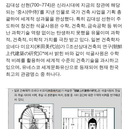
김대성 선현
(700~774)
은 신라시대에 지금의 장관에 해당
되는
‘
중시
(
中侍
)’
를 지낸 인물로 국가 건축 사업을 기획 총
괄하여 세계적 성과물을 완성했다
.
특히 김대성 선현이 주
도하여 창건한 석굴사원은 수학
,
건축학
,
금속공학 등 뛰어
난 과학기술 역량 없이는 탄생하지 못했을 유물이며 과학
적
,
건축적
,
미학적 가치를 극찬 받고 있다
.
일본 건축학자
요네다 미요지
(
米田美代治
)
가
󰡔
조선상대건축의 연구
(
朝鮮
上代建築
の
硏究
)
󰡕
*
에서 밝힌 바와 같이 석굴사원은 수학
적 비례를 활용하여 세계적 수준의 건축기술을 과시하고
있으며
,
유네스코 세계문화유산으로 등재되어 현재 한국
최고의 관광명소 중 하나다
.