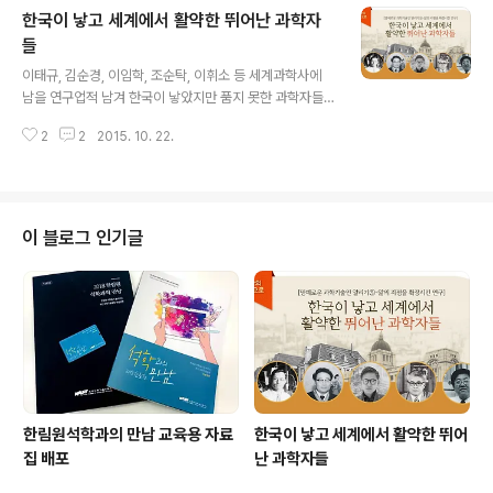
한국이 낳고 세계에서 활약한 뛰어난 과학자
U’로 표기하는 것을 잊지 않았다. 조선인이라는 자신의 정
체성을 다지기 위해서였다. 우 박사는 졸업과 동시에 일본
들
글 내용
농림성 농업시험장에 취직했다. 퇴직할 때까지 18년간 육
이태규, 김순경, 이임학, 조순탁, 이휘소 등 세계과학사에
종연구에 몰두하였으며, 1935년에는 일본 도쿄제국대학
남을 연구업적 남겨 한국이 낳았지만 품지 못한 과학자들
농학박사 학위를 취득했다. 우장춘이 '종의 합성' 이론을 실
이 있다. 식민지 치하의 땅, 그리고 해방직후의 가난하고 혼
험적으로 입증하여 세계 유전육종학의 발전에 기여한 것도
2
2
2015. 10. 22.
란스러운 국가는 그들의 앎의 욕구를 충족시켜주지 못했
바로 이때다. 배추와 양배추의..
고, 연구 환경은 매우 미약했고, 정치사회적으로 불안정했
다. 욕심내어 가둬두기에 그들은 너무나 뛰어났다. 세계로
나간 그들은 과학사에 한 획을 그을 뛰어난 연구들로 조국
의 국민들을 뿌듯하게 만들었다. 가난하고 힘없는 나라였
이 블로그 인기글
지만 훌륭한 인재들이 있다는 것은 희망이고 용기였다. 국
내 뿐 아니라 전 인류의 지식의 지평을 넓혀준 명예로운 우
리나라 과학기술인들을 소개한다. 한국 최초의 화학박사
이태규…90 평생 새벽1시까지 공부해 후배들에 귀감 이태
규 박사(1902~1992)는 충남 예산에서 ..
한림원석학과의 만남 교육용 자료
한국이 낳고 세계에서 활약한 뛰어
집 배포
난 과학자들