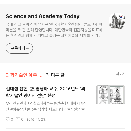
로그 정보
Science and Academy Today
국내 최고 권위의 학술기구 ‘한국과학기술한림원’ 블로그가 여
러분을 두 팔 벌려 환영합니다! 대한민국의 집단지성을 대표하
는 한림원과 함께 신기하고 놀라운 과학기술의 세계를 만끽하
세요.
구독하기
더보기
과학기술인 예우 및 시상/과학기술인명예의전당
의 다른 글
김대성 선현, 故 염영하 교수, 2016년도 ‘과
학기술인 명예의 전당’ 헌정
글 내용
우리 한림원과 미래창조과학부는 통일신라시대의 세계적
인 문화유산인 불국수(석가탑, 다보탑)와 석굴사원(석굴암)
창건을 주도한 김대성 선현과 우리나라 범종의 신비를 과
0
0
2016. 11. 23.
학적으로 규명한 염영하 교수를 ‘2016년도 과학기술인 명
예의 전당’ 헌정대상자로 최종 선정했다. 김대성 선현(700