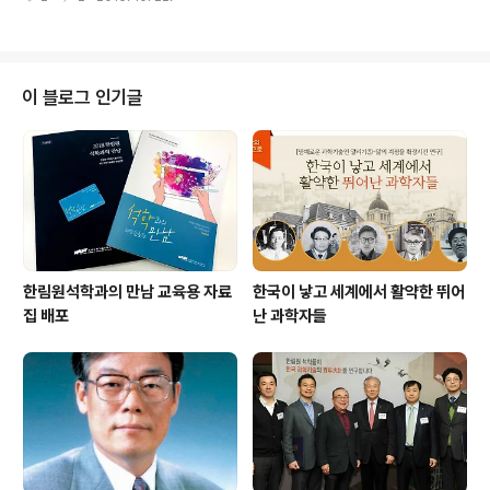
란스러운 국가는 그들의 앎의 욕구를 충족시켜주지 못했
바로 이때다. 배추와 양배추의..
고, 연구 환경은 매우 미약했고, 정치사회적으로 불안정했
다. 욕심내어 가둬두기에 그들은 너무나 뛰어났다. 세계로
나간 그들은 과학사에 한 획을 그을 뛰어난 연구들로 조국
의 국민들을 뿌듯하게 만들었다. 가난하고 힘없는 나라였
이 블로그 인기글
지만 훌륭한 인재들이 있다는 것은 희망이고 용기였다. 국
내 뿐 아니라 전 인류의 지식의 지평을 넓혀준 명예로운 우
리나라 과학기술인들을 소개한다. 한국 최초의 화학박사
이태규…90 평생 새벽1시까지 공부해 후배들에 귀감 이태
규 박사(1902~1992)는 충남 예산에서 ..
한림원석학과의 만남 교육용 자료
한국이 낳고 세계에서 활약한 뛰어
집 배포
난 과학자들