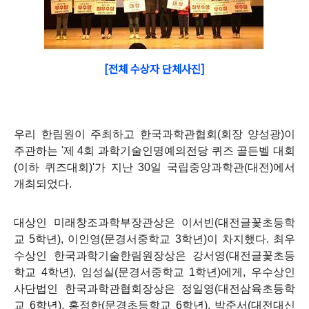
[전체 수상자 단체사진]
우리 한림원이 주최하고 한국과학관협회(회장 양성광)이
주관하는 '제 4회 과학기술인명예의전당 퀴즈 골든벨 대회
(이하 퀴즈대회)'가 지난 30일 국립중앙과학관(대전)에서
개최되었다.
대상인 미래창조과학부장관상은 이서빈(대전글꽃초등학
교 5학년), 이인영(문경서중학교 3학년)이 차지했다. 최우
수상인 한국과학기술한림원장상은 강서영(대전글꽃초등
학교 4학년), 임성실(문경서중학교 1학년)에게, 우수상인
사단법인 한국과학관협회장상은 정일영(대전삼육초등학
교 6학년), 홍정한(문경초등학교 6학년), 박준서(대전대신