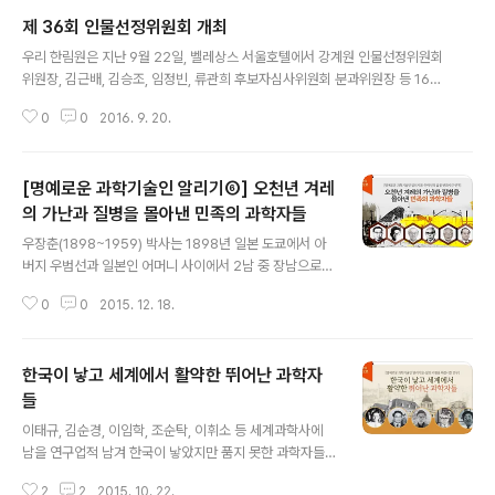
~774)은 신라시대에 지금의 장관에 해당되는 ‘중시(中
제 36회 인물선정위원회 개최
侍)’를 지낸 인물로 국가 건축 사업을 기획 총괄하여 세계
글 내용
적 성과물을 완성했다. 특히 김대성 선현이 주도하여 창건
우리 한림원은 지난 9월 22일, 벨레상스 서울호텔에서 강계원 인물선정위원회
한 석굴사원은 수학, 건축학, 금속공학 등 뛰어난 과학기술
위원장, 김근배, 김승조, 임정빈, 류관희 후보자심사위원회 분과위원장 등 16인
역량 없이는 탄생하지 못했을 유물이며 과학적, 건축적, 미
의 위원이 참석한 가운데 ‘제 36회 인물선정위원회’를 개최했다. 이를 토대로
학적 가치를 극찬 받고 있다. 일본 건축학자 요네다 미요지
0
0
2016. 9. 20.
한림원은, 공지 후 10월 28일까지 이의접수를 진행하여 헌정대상자를 최종확
(米田美代治)가 󰡔조선상대건축의 연구(朝鮮上代建築
정 지을 예정이며, 헌정대상자 공적조사 이후에 국립과천과학관과 협의하여 헌
の硏究)󰡕*에서 밝힌 바와 같이 석굴사원은 ..
정공사를 준비할 계획이다. 우리 한림원의 과학기술인명예의전당 사업은, 헌정
[명예로운 과학기술인 알리기⑥] 오천년 겨레
과학기술인의 업적을 항구적으로 기리고 보전하여 과학기술인에게는 자긍심을,
청소년들에게는 과학정신을 부여하기 위해 추진하고 있는 사업이다.
의 가난과 질병을 몰아낸 민족의 과학자들
글 내용
우장춘(1898~1959) 박사는 1898년 일본 도쿄에서 아
버지 우범선과 일본인 어머니 사이에서 2남 중 장남으로
태어났다. 초등학교와 중학교를 히로시마에서 마치고, 191
0
0
2015. 12. 18.
6년 동경제국대학실과(전문대학)에 들어가 1919년 졸업
했다. 일본 호적에는 스나가 나가하루(須永長春)로 되어
있으나 영어 논문에는 항상 자신의 이름을 ‘Nagaharu
한국이 낳고 세계에서 활약한 뛰어난 과학자
U’로 표기하는 것을 잊지 않았다. 조선인이라는 자신의 정
체성을 다지기 위해서였다. 우 박사는 졸업과 동시에 일본
들
글 내용
농림성 농업시험장에 취직했다. 퇴직할 때까지 18년간 육
이태규, 김순경, 이임학, 조순탁, 이휘소 등 세계과학사에
종연구에 몰두하였으며, 1935년에는 일본 도쿄제국대학
남을 연구업적 남겨 한국이 낳았지만 품지 못한 과학자들
농학박사 학위를 취득했다. 우장춘이 '종의 합성' 이론을 실
이 있다. 식민지 치하의 땅, 그리고 해방직후의 가난하고 혼
험적으로 입증하여 세계 유전육종학의 발전에 기여한 것도
2
2
2015. 10. 22.