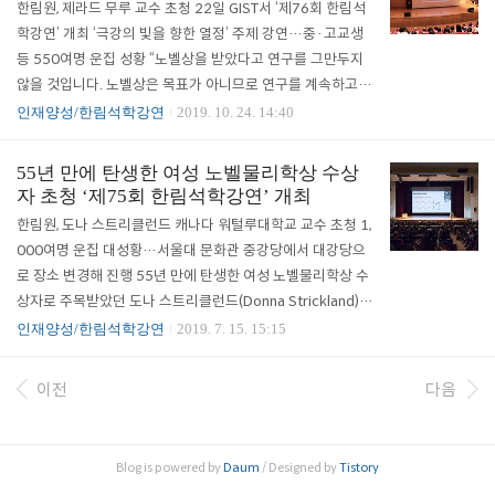
한림원, 제라드 무루 교수 초청 22일 GIST서 ‘제76회 한림석
해를 돌아본다. ◆ 과학기술 정책 및 자문…한림원탁토론회 1
학강연’ 개최 ‘극강의 빛을 향한 열정’ 주제 강연…중·고교생
3회 개최 등 과학기술 현안 문제의 해결 방안을 도출하기 위해
등 550여명 운집 성황 “노벨상을 받았다고 연구를 그만두지
석학 및 각계 전문가들과 함께 의견을 나누는 ‘한림원탁토론..
않을 것입니다. 노벨상은 목표가 아니므로 연구를 계속하고 싶
습니다. 특히 기후변화에 대해 관심이 큽니다. 모든 과학자들
인재양성/한림석학강연
2019. 10. 24. 14:40
은 기후변화의 중요성을 인지하고 현재 심각하게 고민해야 합
니다. 오염된 지구를 깨끗이 청소하는 것도 과학자의 몫입니
55년 만에 탄생한 여성 노벨물리학상 수상
다.” 한국과학기술한림원(원장 한민구, 이하 한림원)이 주최하
자 초청 ‘제75회 한림석학강연’ 개최
고 IBS 초강력레이저과학연구단(단장 남창희, 이하 CoReLs),
한림원, 도나 스트리클런드 캐나다 워털루대학교 교수 초청 1,
광주과학기술원(총장 김기선, 이하 GIST)이 주관한 ‘제76회
000여명 운집 대성황…서울대 문화관 중강당에서 대강당으
한림석학강연’이 10월 22일 GIST 오룡관 다산홀에서 개최됐
로 장소 변경해 진행 55년 만에 탄생한 여성 노벨물리학상 수
다. 2018년 노벨물리학상 수상자..
상자로 주목받았던 도나 스트리클런드(Donna Strickland)
캐나다 워털루대학교 교수가 한국의 예비 과학도들을 만나기
인재양성/한림석학강연
2019. 7. 15. 15:15
위해 강단에 섰다. 한국과학기술한림원(원장 한민구)은 2018
년도 노벨물리학상 수상자인 도나 스트리클런드 교수를 초청,
이전
다음
7월 12일 서울대학교 문화관 대강당에서 제75회 한림석학강
연을 개최했다. 스트리클런드 교수의 명성에 1,000여 명이 운
집한 이날 행사는 서울대 문화관 중강당에서 대강당으로 장소
Blog is powered by
Daum
/ Designed by
Tistory
를 변경해 진행할 정도로 대성황을 이뤘다. 스트리클런드 교수