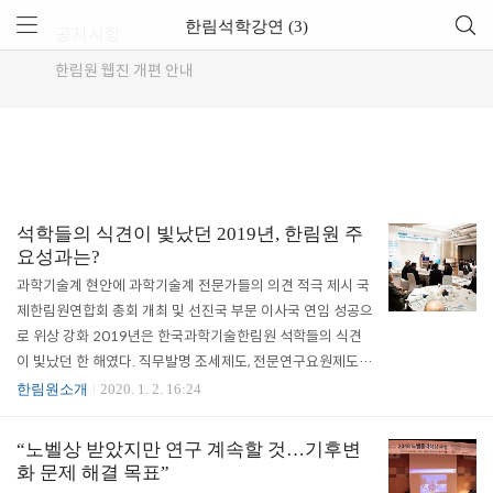
한림석학강연 (3)
공지사항
한림원 웹진 개편 안내
석학들의 식견이 빛났던 2019년, 한림원 주
요성과는?
과학기술계 현안에 과학기술계 전문가들의 의견 적극 제시 국
제한림원연합회 총회 개최 및 선진국 부문 이사국 연임 성공으
로 위상 강화 2019년은 한국과학기술한림원 석학들의 식견
이 빛났던 한 해였다. 직무발명 조세제도, 전문연구요원제도,
일본의 수출규제에 대한 대응방안 등을 비롯한 과학기술계 현
한림원소개
2020. 1. 2. 16:24
안에 대해 한림원 전문가들의 의견을 적극적으로 제시했고, 현
장 연구자들의 의견을 모아 우리가 도전해야 하는 과학난제를
“노벨상 받았지만 연구 계속할 것…기후변
발굴하는 등 과학기술 정책 및 사업이 진행되는 데 있어 다양
화 문제 해결 목표”
한 활동을 수행했다. 한림원 주요 활동을 중심으로 2019년 한