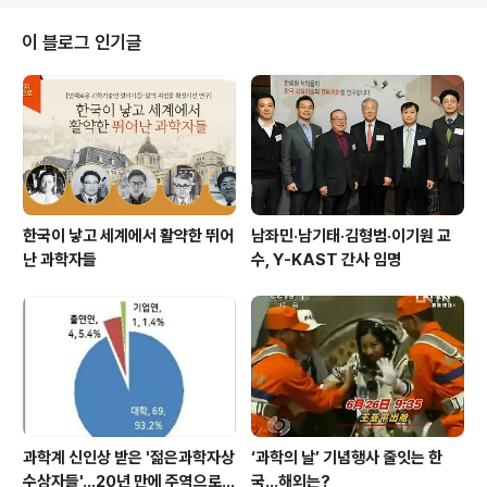
로 지난 반세기 동안의 레이저에 의한 물리학의 혁명적 발
전에 대해 소개했으며, 특히 레이저 분광학, 레이저 냉각,
이 블로그 인기글
원자시계 및 극초단 펄스 레이저 등에 대해 강연했다. 아로
슈 교수는 양자 시스템을 파괴하지 않고도 양자의 개별 시
스템들을 측정 조작할 수 있는 획기적 실험방법에 대한 업
적을 인정받아 2012년 노벨물리학상 수상자로 선..
한국이 낳고 세계에서 활약한 뛰어
남좌민·남기태·김형범·이기원 교
난 과학자들
수, Y-KAST 간사 임명
과학계 신인상 받은 '젊은과학자상
‘과학의 날’ 기념행사 줄잇는 한
수상자들'…20년 만에 주역으로
국…해외는?