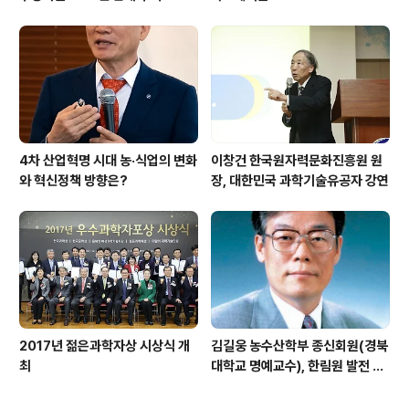
우뚝
4차 산업혁명 시대 농·식업의 변화
이창건 한국원자력문화진흥원 원
와 혁신정책 방향은?
장, 대한민국 과학기술유공자 강연
2017년 젊은과학자상 시상식 개
김길웅 농수산학부 종신회원(경북
최
대학교 명예교수), 한림원 발전 위
해 기부금 전달