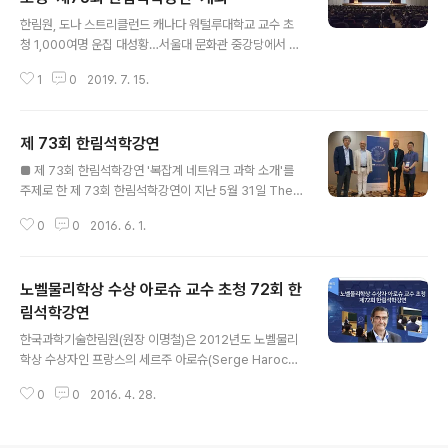
글 내용
프로그램이다.
한림원, 도나 스트리클런드 캐나다 워털루대학교 교수 초
청 1,000여명 운집 대성황…서울대 문화관 중강당에서 대
강당으로 장소 변경해 진행 55년 만에 탄생한 여성 노벨물
1
0
2019. 7. 15.
리학상 수상자로 주목받았던 도나 스트리클런드(Donna
Strickland) 캐나다 워털루대학교 교수가 한국의 예비 과
학도들을 만나기 위해 강단에 섰다. 한국과학기술한림원
제 73회 한림석학강연
(원장 한민구)은 2018년도 노벨물리학상 수상자인 도나
글 내용
스트리클런드 교수를 초청, 7월 12일 서울대학교 문화관
■ 제 73회 한림석학강연 '복잡계 네트워크 과학 소개'를
대강당에서 제75회 한림석학강연을 개최했다. 스트리클런
주제로 한 제 73회 한림석학강연이 지난 5월 31일 The K
드 교수의 명성에 1,000여 명이 운집한 이날 행사는 서울
-Hotel에서 개최되었다. 복잡계 네트워크 과학을 탄생시
대 문화관 중강당에서 대강당으로 장소를 변경해 진행할
0
0
2016. 6. 1.
키고, 복잡계 통계물리학의 발전에 크게 공헌해 온 Albert
정도로 대성황을 이뤘다. 스트리클런드 교수는 대학원생이
-László Barabási 교수 (Northeastern University)
던 1985년 지도교수 제라드 무루와 함..
를 연사로 초빙한 가운데 개최된 이번 석학강연은 복잡계
노벨물리학상 수상 아로슈 교수 초청 72회 한
네트워크 과학의 기본 이론과 다양한 응용에 관한 최신 연
구동향을 살펴 볼 수 있는 자리가 되었다. Barabási 교수
림석학강연
글 내용
는 자연과 사회에 존재하는 네트워크가 불균일한 구조 즉,
한국과학기술한림원(원장 이명철)은 2012년도 노벨물리
허브가 존재해서 연결선 수가 멱함수에 따르는 척도 없는
학상 수상자인 프랑스의 세르주 아로슈(Serge Haroch
네트워크(scale-free network) 구조를 갖는다는 사실
e) 콜레주 드 프랑스(College de France) 교수를 초청,
을 밝히고, Barabási–Albert ..
0
0
2016. 4. 28.
26일 오후 서울대학교에서 제72회 한림석학강연을 개최
했다. 아로슈 교수는 '물리학에서의 레이저 혁명 50년(Fift
y years of Laser Revolutions in Physics)'을 주제