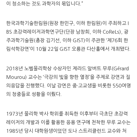
이 청소하는 것도 과학자의 몫입니다.”
한국과학기술한림원(원장 한민구, 이하 한림원)이 주최하고 I
BS 초강력레이저과학연구단(단장 남창희, 이하 CoReLs), 광
주과학기술원(총장 김기선, 이하 GIST)이 주관한 ‘제76회 한
림석학강연’이 10월 22일 GIST 오룡관 다산홀에서 개최됐다.
2018년 노벨물리학상 수상자인 제라드 알버트 무루(Gérard
Mourou) 교수는 ‘극강의 빛을 향한 열정’을 주제로 강연과 질
의응답을 진행했다. 이날 강연은 중·고교생을 비롯한 550여명
의 청중들로 성황을 이뤘다.
1973년 물리학 박사 학위를 취득한 이후부터 극초단 초강력
레이저의 개발과 이를 활용한 응용 연구에 천착한 무루 교수는
1985년 당시 대학원생이었던 도나 스트리클런드 교수와 처