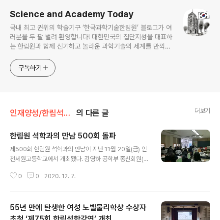
Science and Academy Today
국내 최고 권위의 학술기구 ‘한국과학기술한림원’ 블로그가 여
러분을 두 팔 벌려 환영합니다! 대한민국의 집단지성을 대표하
는 한림원과 함께 신기하고 놀라운 과학기술의 세계를 만끽하
세요.
구독하기
더보기
인재양성/한림석학강연
의 다른 글
한림원 석학과의 만남 500회 돌파
글 내용
제500회 한림원 석학과의 만남이 지난 11월 20일(금) 인
천세원고등학교에서 개최됐다. 김영하 공학부 종신회원(한
국과학기술연구원)이 '새 삶을 주는 인공장기'를 주제로 강
0
0
2020. 12. 7.
연했으며, 인천세원고에 재학 중인 1, 2학년 약 50여명이
참석했다. 한림원 석학과의 만남은 한림원의 대표적인 과
학기술인재양성사업으로 일선 학교에서 한림원으로 강연
55년 만에 탄생한 여성 노벨물리학상 수상자
을 신청하면, 한림원 석학들이 직접 중·고등학교를 방문하
여 과학기술분야에 대해 강연하고 진로에 대해 상담해주는
초청 ‘제75회 한림석학강연’ 개최