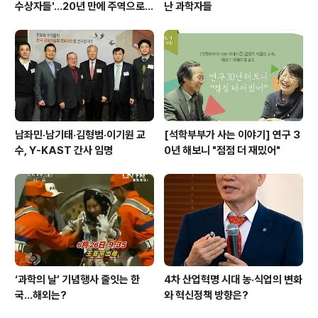
수상자들'…20년 만에 주역으로
난 과학자들
우뚝
남좌민·남기태·김형범·이기원 교
[석학부부가 사는 이야기] 연구 3
수, Y-KAST 간사 임명
0년 해보니 "점점 더 재밌어"
‘과학의 날’ 기념행사 줄잇는 한
4차 산업혁명 시대 농·식업의 변화
국…해외는?
와 혁신정책 방향은?