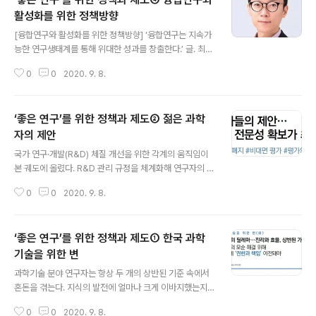
활성화를 위한 정책방향
글 내용
[융합연구와 활성화를 위한 정책방향] ‘융합연구는 지속가
능한 연구생태계를 통해 위대한 성과를 창출한다.’ 글. 최종
화 과학기술정책연구원 신산업전략연구단장 왜 융합해야
0
0
2020. 9. 8.
하는가 – 새로운 르네상스시대 세계경제는 급속한 산업성
장의 시대를 지나 새로운 발전모델과 다양성을 추구하는
시대로 전환되고 있다. 이는 2000년을 기점으로 기존 발
‘좋은 연구’를 위한 정책과 제도② 젊은 과학
전모델이 창출할 수 있는 부가가치의 한계를 체감하며 융
합을 통한 새로운 가치의 생성을 지향하는 경제로의 전환
자의 제안
글 내용
을 의미한다. 이러한 전환은 다양한 학문, 기술, 산업간 전
국가 연구·개발(R&D) 체질 개선을 위한 각계의 움직임이
방위적 융합을 추구하며 복잡한 사회문제의 해결을 위해
본 궤도에 올렸다. R&D 관리 규정을 체계화해 연구자의 행
분절화된 지식체계에 대한 반성을 촉구하는 新경제 페라다
정 부담을 줄이고 연구에만 전념할 수 있는 환경을 조성한
임의 부상으로 이어졌다. 이는 융합연구의 개념을 촉발시
0
0
2020. 9. 8.
다는 취지의 국가 R&D 혁신법의 제정안이 통과된 데 이어,
킨 M.C.Roco의 보고서에서(NSF, 2020) “..
국가 R&D 예비타당성제도의 손질이 본격화되면서 정부의
제도 개선 의지가 명확하게 드러나고 있다. 연구자의 자율
‘좋은 연구’를 위한 정책과 제도① 한국 과학
과 책임은 강화되고 연구결과에 대해 성공/실패가 아닌 성
실/불성실 개념이 도입된다. 이에 따라 상대적으로 더욱 중
기술을 위한 변
글 내용
요해지는 단계는 연구를 수행할 최적의 연구자, 혹은 연구
과학기술 분야 연구자는 항상 두 개의 상반된 기준 속에서
팀을 골라내는 ‘선정평가’다. 연구비 수혜대상을 확대하려
혼돈을 겪는다. 지식의 발전에 얼마나 크게 이바지했는지
는 정부의 노력은 계속되고 있지만, 여전히 상당수가 경쟁
를 살펴야 한다는 ‘학문적인 기준’, 그리고 그 투자비용에
형 R&D로 추진되는 만큼 선정평가제도를 발전시키는 것
0
0
2020. 9. 8.
적합한 성과를 낼 필요가 있어야 한다는 ‘상업적인 기준’이