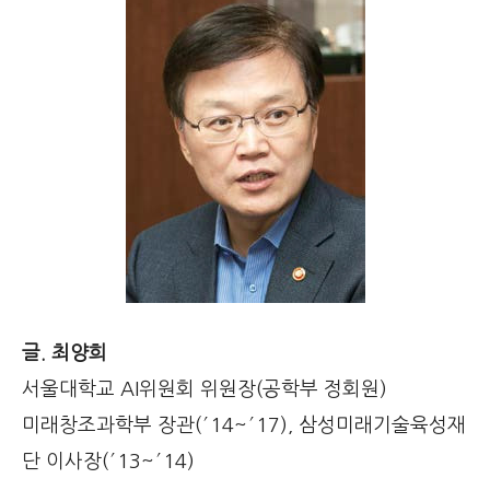
글. 최양희
서울대학교 AI위원회 위원장(공학부 정회원)
미래창조과학부 장관(′14~′17), 삼성미래기술육성재
단 이사장(′13~′14)