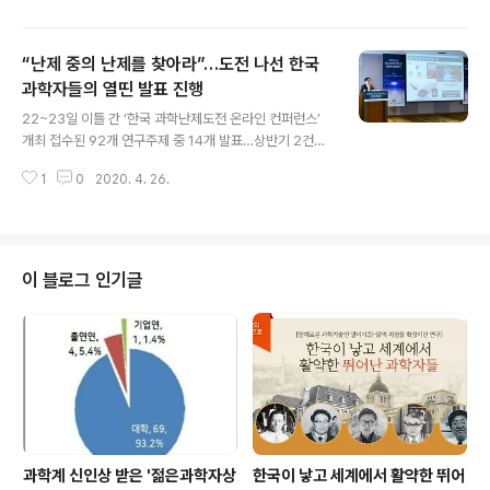
은 중요한 과제다. 이에 국내 유일..
그것이다. 이 두 기준은 평행선을 달릴 수밖에 없다. 상황에
따라 모두 옳을 수 있기 때문이다. 이 두 명제 중 꼭 한 가지
“난제 중의 난제를 찾아라”…도전 나선 한국
에만 충실할 수 있다면 ‘좋은 연구’를 평가하는 기준에 대해
고민할 필요가 크게 줄어드는데, 대표적인 것이 민간 기업
과학자들의 열띤 발표 진행
글 내용
의 연구개발 과정이다. 기업의 최우선 가치는 마땅히 경제
22~23일 이틀 간 ‘한국 과학난제도전 온라인 컨퍼런스’
적 이익이며, 따라서 경제적 가치가 높은 기술일수록 좋은
개최 접수된 92개 연구주제 중 14개 발표…상반기 2건의
평가를 받는다. 반면 국가연구개발비를 사용해야 하는 국
난제에 대한 연구단 선정 예정 “이제는 우리도 시작해야 할
책연구는 그 기준을 기업만큼 확실히 하기 어렵다. 다양한
1
0
2020. 4. 26.
때입니다.” 과학자들의 목소리는 결의에 차 있었다. 세상에
목적을 가지고, 여러..
없는 연구, 난제 중의 난제를 찾기 위해 한자리에 모인 과학
자들은 각자가 고민한 아이디어를 발표하며 난제 연구의
필요성에 대해 피력했다. 과학기술정보통신부(장관 최기
영)와 한국과학기술한림원(원장 한민구·이하 한림원) 과학
이 블로그 인기글
난제도전협력지원단(단장 성창모·이하 난제지원단)은 지난
4월 22~23일 이틀 간 서울 엘타워에서 ‘한국 과학난제도
전 온라인 컨퍼런스’를 개최했다. 이번 행사는 ‘2020년도
과학난제 도전 융합연구개발사업’에 참여의향서를 제출한
연구자 간 교류 및 상호아이..
과학계 신인상 받은 '젊은과학자상
한국이 낳고 세계에서 활약한 뛰어