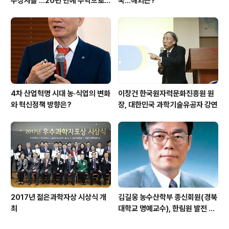
수상자들'…20년 만에 주역으로
국…해외는?
우뚝
4차 산업혁명 시대 농·식업의 변화
이창건 한국원자력문화진흥원 원
와 혁신정책 방향은?
장, 대한민국 과학기술유공자 강연
2017년 젊은과학자상 시상식 개
김길웅 농수산학부 종신회원(경북
최
대학교 명예교수), 한림원 발전 위
해 기부금 전달