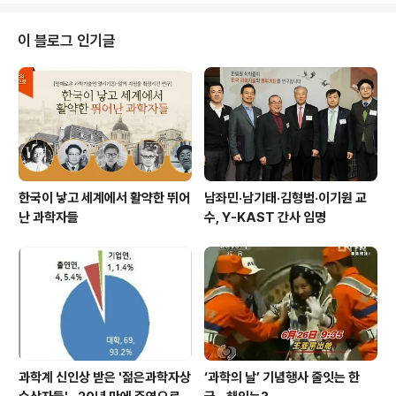
저명 학자들을 한 학기에 두 명 초청하여 본 콜로퀴움을 주
최한다 황철성 교수 연구팀, 메모리 소자 관련 Chemistry
이 블로그 인기글
of Materials 외 다수 논문 출판, 총 논문 수 600편 달성
황철성 교수 연구팀은 원자층 증착법으로 칼코제나이드 박
막을 제작, 우수한 성능의 상변이 메모리를 구현하여 Che
mistry of Materials에 두 편..
한국이 낳고 세계에서 활약한 뛰어
남좌민·남기태·김형범·이기원 교
난 과학자들
수, Y-KAST 간사 임명
과학계 신인상 받은 '젊은과학자상
‘과학의 날’ 기념행사 줄잇는 한