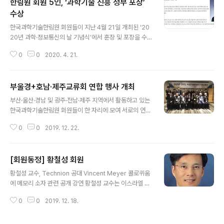
한림원 회원 5인, ‘과학기술 진흥 정부 포상’
수상
글 내용
한국과학기술한림원 회원들이 지난 4월 21일 개최된 ‘20
20년 과학·정보통신의 날 기념식’에서 훈장 및 포장을 수
상했다. 과학기술 진흥 부문에서는 훈장 26명, 포장 9명,
0
0
2020. 4. 21.
대통령 표창 20명, 국무총리 표창 24명 등 총 79명이 선
정되었으며, 창조장을 받는 김성진 이학부 정회원(이화여
자대학교 교수)을 비롯해 총 5명의 한림원 회원이 포함됐
부울경+호남·제주교류회 연합 행사 개최
다. 김성진 이화여자대학교 교수(이학부 정회원/학술담당
글 내용
부원장)은 과학기술훈장 창조장(1등급)을 수상했다. 친환
부산·울산·경남 및 광주·전남·제주 지역에서 활동하고 있는
경 수소자동차와 관련된 수소 미세누출 감지센서 개발, 열
한국과학기술한림원 회원들이 한 자리에 모여 서로의 연구
전소재(열에너지를 전기로 전환하는 소재)의 나노그레인
현황을 소개하고 지역의 과학기술 발전과 과학문화 확산을
코팅 방법 고안 등 나노과학 발전을 선도한 업적을 인정받
0
0
2019. 12. 22.
위한 정책을 논의하는 행사가 마련됐다. 한국과학기술한림
았다. 황성우 삼성종합기술원 사장(공학부 정회원)은 삼성
원은 12월 20일 소노캄여수에서 '과학정책제언 주제 발굴
전자 미래기술연구 총괄책임자로 IT제품..
을 위한 워크숍'을 개최했다. 행사는 부울경교류회(회장 정
[회원동정] 황철성 회원
헌택/울산대학교) 및 호남·제주교류회(회장 정명호/전남대
글 내용
학교) 연합 워크숍 형태로 진행됐으며, 정진호 총괄부원장,
황철성 교수, Technion 공대 Vincent Meyer 콜로퀴움
최윤재 회원부원장, 권대영 농수산학부장 등 운영위원 3명
에 메모리 소자 관련 공개 강연 황철성 교수는 이스라엘 T
과 김성구(부경대), 김윤수(전남대), 남기석(전북대), 박상
echnion 공대의 전기공학부에서 주최하는 Vincent Me
철(전남대), 안영근(전남대), 이재석(GIST), 정명호(전남
0
0
2019. 12. 18.
yer Colloquium에 초청되어 에너지 소모를 최소화하는
대), 정헌택(울산대), 최영현(동의대), 한윤봉(전북대) 등 정
컴퓨터를 위한 멤리스터 및 강유전체의 음의 커패시턴스
회원 11명, 김재..
모델과 관련한 공개 강연을 하였다. Technion은 세계의