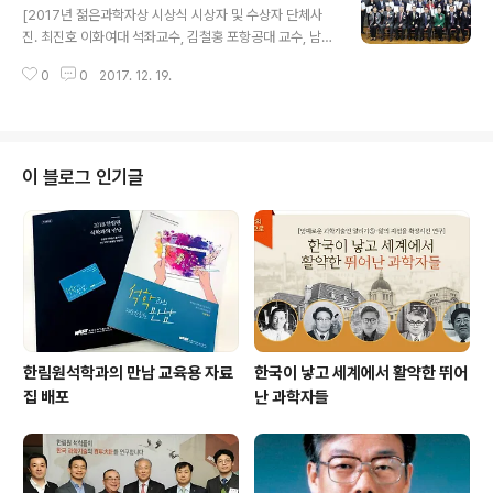
하고 이후 지속적으로 후원중이며 2015년부터 윤정한 한
[2017년 젊은과학자상 시상식 시상자 및 수상자 단체사
림대학교 교수, 서진교 서울대학교 교수, 유상렬 서울대학
진. 최진호 이화여대 석좌교수, 김철홍 포항공대 교수, 남기
교 교수 등이 수상자로 선정된 바 있다. 카길애그리퓨리나
태 서울대 교수, 안춘기 고려대 교수, 김대형 서울대 교수,
또한 한림원과 공동으로 제정한 ‘카길한림생명과학상’에 3
0
0
2017. 12. 19.
안윤규 세종대 교수, 이명철 한림원장(좌측부터)] 우리 한
년째 후원금을 전달하고 있다. 이 상은 농수임축산학분야
림원은 ‘제21회 젊은과학자상’ 수상자로 안춘기 고려대학
의 연구자를 대상으로 하며 최윤재 서울대학교 교수와 박
교 교수(제어시스템), 남기태 서울대학교 교수(재료공학),
용..
김대형 서울대학교 교수(응용화학), 안윤규 세종대학교 교
수(구조공학), 김철홍 포항공과대학교 교수(IT융합공학)
이 블로그 인기글
등을 선정하고 과학기술정보통신부가 지난 20일 국립과천
과학관에서 개최한 ‘2017년 우수과학자포상 통합시상
식’을 통해 상패와 상금을 전달했다. 안춘기 교수는 독창적
이고 다양한 방법을 활용한 다차원 시스템 제어·분석 연구
를 개척하여 제어 이론과 기술 발전..
한림원석학과의 만남 교육용 자료
한국이 낳고 세계에서 활약한 뛰어
집 배포
난 과학자들