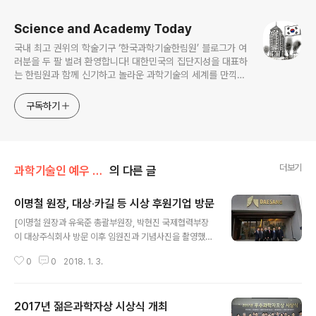
Science and Academy Today
국내 최고 권위의 학술기구 ‘한국과학기술한림원’ 블로그가 여
러분을 두 팔 벌려 환영합니다! 대한민국의 집단지성을 대표하
는 한림원과 함께 신기하고 놀라운 과학기술의 세계를 만끽하
세요.
구독하기
더보기
과학기술인 예우 및 시상/시상
의 다른 글
이명철 원장, 대상‧카길 등 시상 후원기업 방문
글 내용
[이명철 원장과 유욱준 총괄부원장, 박현진 국제협력부장
이 대상주식회사 방문 이후 임원진과 기념사진을 촬영했
다] 이명철 원장과 유욱준 총괄부원장 등 한림원 주요인사
0
0
2018. 1. 3.
들이 대상주식회사와 카길애그리퓨리나 등 우리 한림원을
후원하고 있는 기업들을 방문했다. 대상주식회사는 2014
년 12월 식품과학기술인의 사기 진작과 연구 분야의 발전
2017년 젊은과학자상 시상식 개최
을 위해 한림원과 공동으로 ‘대상한림식품과학상’을 제정
글 내용