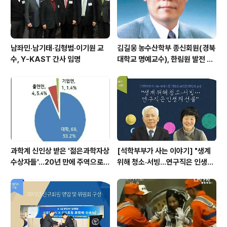
남좌민·남기태·김형범·이기원 교
김길웅 농수산학부 종신회원(경북
수, Y-KAST 간사 임명
대학교 명예교수), 한림원 발전 위
해 기부금 전달
과학계 신인상 받은 '젊은과학자상
[석학부부가 사는 이야기] "생계
수상자들'…20년 만에 주역으로
위해 청소·서빙…연구직은 인생의
우뚝
선물"