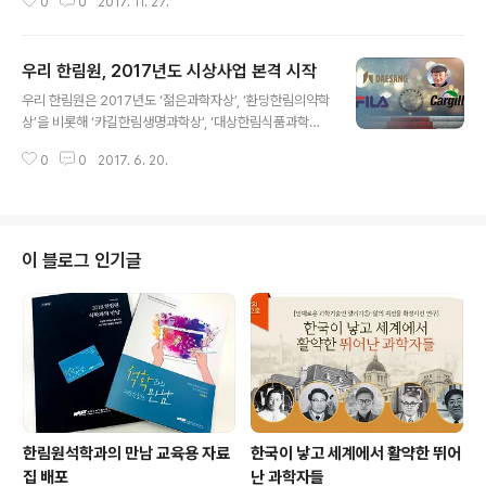
0
0
2017. 11. 27.
제3회 대상한림식품과학상 시상식을 개최했다. FILA기초
과학상 수상자로 김동호 연세대학교 교수, 대상한림식품과
학상 수상자로 유상렬 서울대학교 교수가 각각 선정됐다.
우리 한림원, 2017년도 시상사업 본격 시작
물리화학의 대가로 꼽히는 김동호 교수는 방향성(aromati
글 내용
city) 및 반방향성(antiaromaticity) 연구에 새로운 돌파
우리 한림원은 2017년도 ‘젊은과학자상’, ‘환당한림의약학
구를 제공하는 도전적이고 창의적인 연구를 진행하여 과학
상’을 비롯해 ‘카길한림생명과학상’, ‘대상한림식품과학상’,
계에서 오랫동안 난제로 남아있던 뫼비우스 방향성과 들뜬
‘FILA기초과학상’ 등 5개 시상사업에 대한 수상후보자를
상태 방향성 뒤집힘 현상을 규명하고 이를 응용하여 분자
0
0
2017. 6. 20.
추천 받고 있다. ‘젊은과학자상’은 7월 28일까지, ‘환당한
의 물성을 제어하는데 성공한 업적을 인정받았다. 이러한
림의약학상’과 ‘카길한림생명과학상’, ‘대상한림식품과학
김 교수의 업적은 세계 유..
상’, ‘FILA기초과학상’은 7월 26일까지 수상후보자를 추
천받으며, 각 시상사업의 후보자 추천, 추천서 및 구비서류
양식, 심사절차 등 상세안내는 우리 한림원 홈페이지(ww
이 블로그 인기글
w.kast.or.kr)에서 확인할 수 있다. 한국과학기술한림원은
과학기술인들의 사기 진작을 위해 다양한 시상사업을 추진
하고 있다. 우리나라를 대표하는 기업과 과학자들이 후원
함으로써 이 목표에 적극 동참하고 있으며 200명에 가까
운 수상자가 배..
한림원석학과의 만남 교육용 자료
한국이 낳고 세계에서 활약한 뛰어
집 배포
난 과학자들