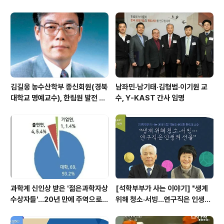
김길웅 농수산학부 종신회원(경북
남좌민·남기태·김형범·이기원 교
대학교 명예교수), 한림원 발전 위
수, Y-KAST 간사 임명
해 기부금 전달
과학계 신인상 받은 '젊은과학자상
[석학부부가 사는 이야기] "생계
수상자들'…20년 만에 주역으로
위해 청소·서빙…연구직은 인생의
우뚝
선물"