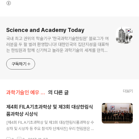
(새창열림)
로그 정보
Science and Academy Today
국내 최고 권위의 학술기구 ‘한국과학기술한림원’ 블로그가 여
러분을 두 팔 벌려 환영합니다! 대한민국의 집단지성을 대표하
는 한림원과 함께 신기하고 놀라운 과학기술의 세계를 만끽하
세요.
구독하기
더보기
과학기술인 예우 및 시상/시상
의 다른 글
제4회 FILA기초과학상 및 제3회 대상한림식
품과학상 시상식
글 내용
[제4회 FILA기초과학상 및 제3회 대상한림식품과학상 수
상자 및 시상자 등 주요 참석자 단체사진] 우리 한림원은 지
난 30일 서울 프레스센터에서 제4회 FILA기초과학상 및