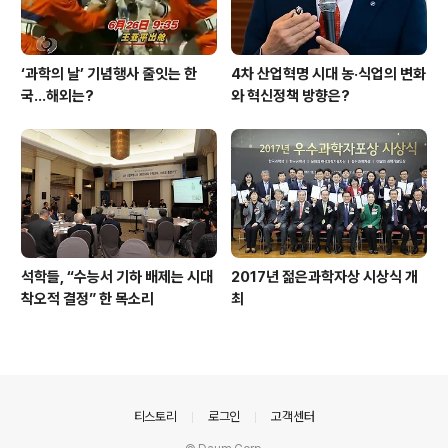
‘과학의 날’ 기념행사 줄잇는 한
4차 산업혁명 시대 농·식업의 변화
국…해외는?
와 혁신정책 방향은?
석학들, “수능서 기하 배제는 시대
2017년 젊은과학자상 시상식 개
착오적 결정” 한 목소리
최
의안내
티스토리
로그인
고객센터