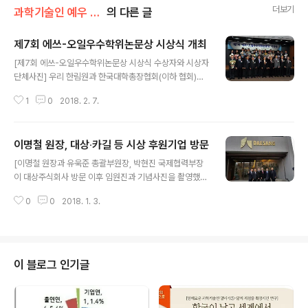
더보기
과학기술인 예우 및 시상/시상
의 다른 글
제7회 에쓰-오일우수학위논문상 시상식 개최
글 내용
[제7회 에쓰-오일우수학위논문상 시상식 수상자와 시상자
단체사진] 우리 한림원과 한국대학총장협회(이하 협회)는
지난 6일 에쓰-오일 본사 강당에서 ‘제7회 에쓰-오일 우수
1
0
2018. 2. 7.
학위 논문상 시상식’을 개최하고, 양효선 이화여자대학교
박사 등 총 9명의 수상자에게 상패와 상금을 전달했다. 수
상자에는 ▲수학 대상 양효선(이화여대, 지도교수 윤정호),
이명철 원장, 대상‧카길 등 시상 후원기업 방문
우수상 김보란(이화여대, 지도교수 이윤진) ▲물리학 우수
글 내용
상 황지섭(한양대, 지도교수 이영백) ▲화학 대상 신광민(I
[이명철 원장과 유욱준 총괄부원장, 박현진 국제협력부장
BS, 지도교수 장석복), 우수상 차원영(연세대, 지도교수 김
이 대상주식회사 방문 이후 임원진과 기념사진을 촬영했
동호) ▲생물학 대상 최소영(KAIST, 지도교수 이상엽), 우
다] 이명철 원장과 유욱준 총괄부원장 등 한림원 주요인사
수상 박진성(KAIST, 지도교수 고규영) ▲지구과학 대상
0
0
2018. 1. 3.
들이 대상주식회사와 카길애그리퓨리나 등 우리 한림원을
정정교(서울대, 지도교수 김덕진), 우수상 최우석(서울대,
후원하고 있는 기업들을 방문했다. 대상주식회사는 2014
지도교수 허창회..
년 12월 식품과학기술인의 사기 진작과 연구 분야의 발전
을 위해 한림원과 공동으로 ‘대상한림식품과학상’을 제정
하고 이후 지속적으로 후원중이며 2015년부터 윤정한 한
이 블로그 인기글
림대학교 교수, 서진교 서울대학교 교수, 유상렬 서울대학
교 교수 등이 수상자로 선정된 바 있다. 카길애그리퓨리나
또한 한림원과 공동으로 제정한 ‘카길한림생명과학상’에 3