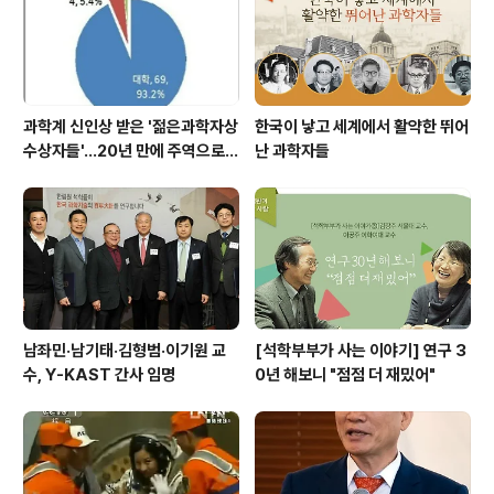
년째 후원금을 전달하고 있다. 이 상은 농수임축산학분야
의 연구자를 대상으로 하며 최윤재 서울대학교 교수와 박
용..
과학계 신인상 받은 '젊은과학자상
한국이 낳고 세계에서 활약한 뛰어
수상자들'…20년 만에 주역으로
난 과학자들
우뚝
남좌민·남기태·김형범·이기원 교
[석학부부가 사는 이야기] 연구 3
수, Y-KAST 간사 임명
0년 해보니 "점점 더 재밌어"