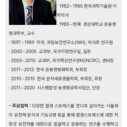
·
1982∼1985 한국과학기술원 이
학박사
·
1985∼현재 경상대학교 응용생
명과학부, 교수
·
1897∼1989 미국, 국립보건연구소(NIH), 박사후 연구원
·
2000∼2005 교과부, 국가지정연구실, 실장
·
2003∼2010 교과부, 국가핵심연구센터(NCRC), 센터장
·
2011∼2012 한국 응용생명화학회, 부회장
·
2010∼2015 한국 분자세포생물학회, 부회장, 회장
·
2011∼2020 시스템합성 농생명공학사업단, 단장
- 주요업적 :
다양한 환경 스트레스를 견디며 살아가는 식물체
의 유전체 분석과 기능규명 등을 통해 환경스트레스에 대한 저
항성 유전자를 대량으로 발굴하고 응용하는 연구를 수행하고