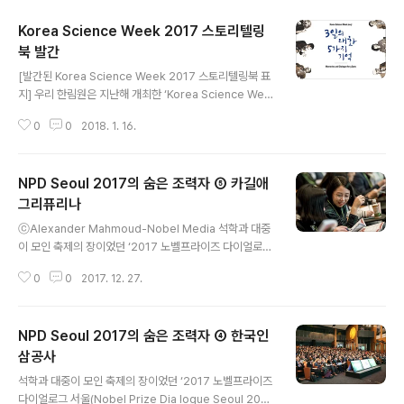
Korea Science Week 2017 스토리텔링
북 발간
글 내용
[발간된 Korea Science Week 2017 스토리텔링북 표
지] 우리 한림원은 지난해 개최한 ‘Korea Science Wee
k 2017’에서 발표된 내용과 도출된 아이디어들을 담은 기
0
0
2018. 1. 16.
록집 ‘3일의 대화, 5가지 기억’을 발간했다. 우리 한림원은
지난해 10월 30일부터 11월 1일까지 3일을 ‘Korea Scie
nce Week 2017(한국과학주간)’으로 명명하고 서로 다
NPD Seoul 2017의 숨은 조력자 ⑤ 카길애
른 성격의 행사, 2017 노벨프라이즈 다이얼로그 서울(No
bel Prize Dialogue Seoul 2017), 2017 세계과학한
그리퓨리나
글 내용
림원서울포럼(IASSF 2017), 영 사이언티스츠 토크(You
ⓒAlexander Mahmoud-Nobel Media 석학과 대중
ng Scientists Talk 2017) 등 3개를 연달아 개최한 바
이 모인 축제의 장이었던 ‘2017 노벨프라이즈 다이얼로그
있다. 해당 행사에는 5명의 노벨상수상자를 비롯해 16개
서울(Nobel Prize Dia logue Seoul 2017)’이 지난 1
국에..
0
0
2017. 12. 27.
0월 30일 1100여명의 청중을 사로잡으며 성공리에 막을
내렸 다. ‘The Age to Come'을 주제로 한 이번 행사는
노벨상 수상자는 물론 노벨재단 관계자들 을 동시에 초청
NPD Seoul 2017의 숨은 조력자 ④ 한국인
해 과학기술의 중요성을 국민과 공유했다는 점에서 의미가
깊다. 한국과학기술한림원은 이번 행사의 후원기관으로서
삼공사
글 내용
이러한 혁신적인 행사를 개최할 수 있 도록 지원한 삼성전
석학과 대중이 모인 축제의 장이었던 ‘2017 노벨프라이즈
자, 한국과학창의재단, 한국연구재단, 한국인삼공사, 카길
다이얼로그 서울(Nobel Prize Dia logue Seoul 201