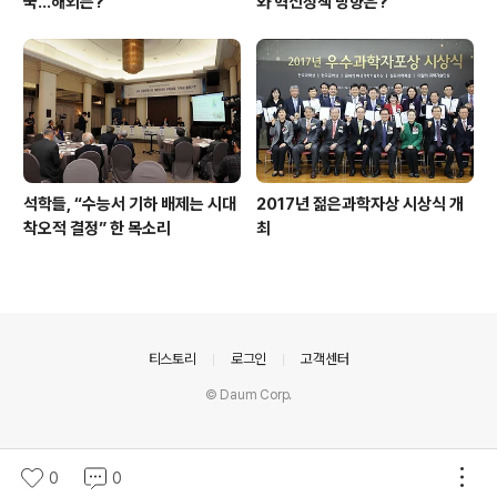
국…해외는?
와 혁신정책 방향은?
석학들, “수능서 기하 배제는 시대
2017년 젊은과학자상 시상식 개
착오적 결정” 한 목소리
최
의안내
티스토리
로그인
고객센터
© Daum Corp.
0
0