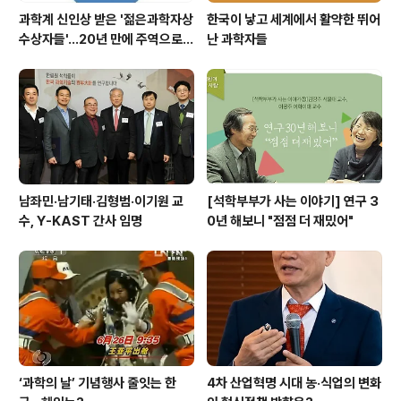
과학계 신인상 받은 '젊은과학자상
한국이 낳고 세계에서 활약한 뛰어
수상자들'…20년 만에 주역으로
난 과학자들
우뚝
남좌민·남기태·김형범·이기원 교
[석학부부가 사는 이야기] 연구 3
수, Y-KAST 간사 임명
0년 해보니 "점점 더 재밌어"
‘과학의 날’ 기념행사 줄잇는 한
4차 산업혁명 시대 농·식업의 변화