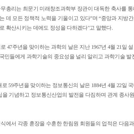
국무총리는 최문기 미래창조과학부 장관이 대독한 축사를 
는 데 모든 정책적 노력을 기울이고 있다
”
며
“
중앙과 지방간
로 확산시키는 데에도 정성을 다하겠다
"
고 말했다
.
해로
47
주년을 맞이하는 과학의 날은 지난
1967
년
4
월
21
일 
 국민들에게 과학기술의 중요성을 널리 알리고 과학기술 발
해로
59
주년을 맞이하는 정보통신의 날은
1884
년
4
월
22
일 
립을 기념하고 정보통신산업의 발전을 다짐하며 관계 종사
념식에서 각종 훈장을 수훈한 한림원 회원들의 업적은 다음과