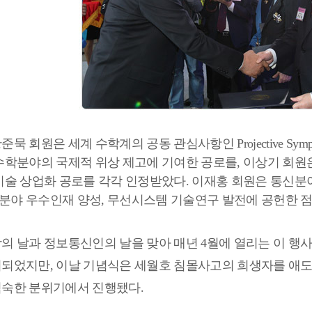
황준묵 회원은 세계 수학계의 공동 관심사항인
Projective Symp
수학분야의 국제적 위상 제고에 기여한 공로를
,
이상기 회원
기술 상업화 공로를 각각 인정받았다
.
이재홍 회원은 통신분
분야 우수인재 양성
,
무선시스템 기술연구 발전에 공헌한 
의 날과 정보통신인의 날을 맞아 매년
4
월에 열리는 이 행
최되었지만
,
이날 기념식은 세월호 침몰사고의 희생자를 애도
엄숙한 분위기에서 진행됐다
.