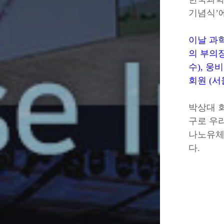
기념식’
이날 과
의 부의장
수), 웅
회원 (
박상대 
구로 우
나노유체
다.