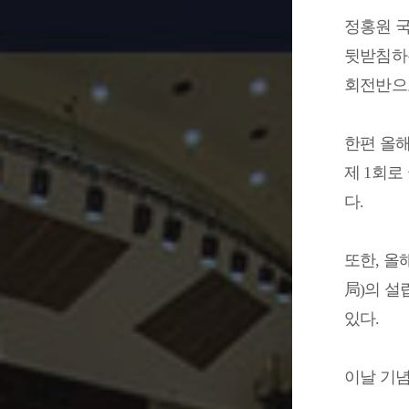
정홍원 
뒷받침하
회전반으
한편 올
제
1
회로
다
.
또한
,
올
局
)
의 설
있다
.
이날 기