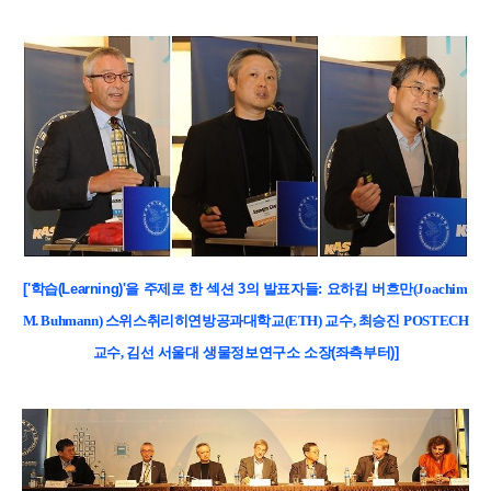
['학습(Learning)'을 주제로 한 섹션 3의 발표자들:
요하킴 버흐만
(Joachim
M. Buhmann)
스위스취리히연방공과대학교
(ETH)
교수
,
최승진
POSTECH
교수
,
김선 서울대 생물정보연구소 소장(좌측부터)]