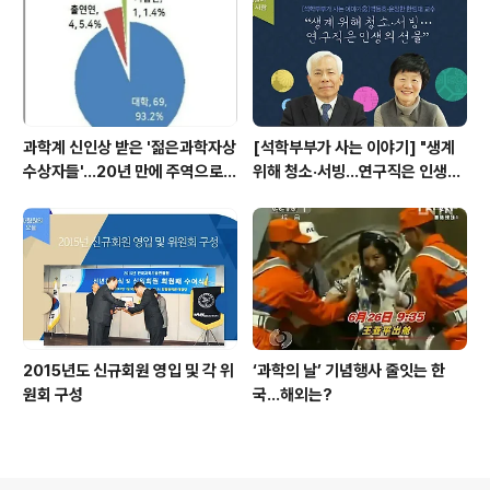
과학계 신인상 받은 '젊은과학자상
[석학부부가 사는 이야기] "생계
수상자들'…20년 만에 주역으로
위해 청소·서빙…연구직은 인생의
우뚝
선물"
2015년도 신규회원 영입 및 각 위
‘과학의 날’ 기념행사 줄잇는 한
원회 구성
국…해외는?