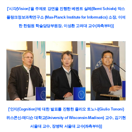
['시각(Vision)'을 주제로 강연을 진행한
베렌트 실레
(Bernt Schiele)
막스
플랑크정보과학연구소
(Max-Planck Institute for Informatics)
소장, 이석
한
한림원 학술담당부원장
,
이성환 고려대 교수(좌측부터)]
['인지(Cognition)'에 대한 발표를 진행한
쥴리오 토노니
(Giulio Tononi)
위스콘신
-
매디슨 대학교
(University of Wisconsin-Madison)
교수
,
김기현
서울대 교수
,
장병탁 서울대 교수(좌측부터)]