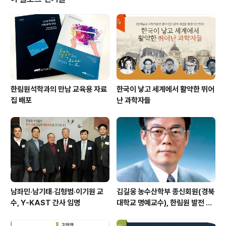
Seoul Science Forum, IASSF)'을 개최한다. '지구, 우
주, 그리고 인류의 미래(Earth, Space, Human and Fut
ure)'를 주제로 열리는 이번 포럼에는 한림원대표단회의(I
nter-Academy Plen..
한림원석학과의 만남 교육용 자료
한국이 낳고 세계에서 활약한 뛰어
집 배포
난 과학자들
남좌민·남기태·김형범·이기원 교
김길웅 농수산학부 종신회원(경북
수, Y-KAST 간사 임명
대학교 명예교수), 한림원 발전 위
해 기부금 전달