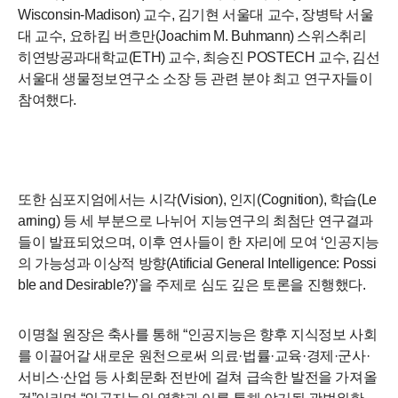
Wisconsin-Madison)
교수
,
김기현 서울대 교수
,
장병탁 서울
대 교수
,
요하킴 버흐만
(Joachim M. Buhmann)
스위스취리
히연방공과대학교
(ETH)
교수
,
최승진
POSTECH
교수
,
김선
서울대 생물정보연구소 소장 등 관련 분야 최고 연구자들이
참여했다
.
또한 심포지엄에서는 시각
(Vision),
인지
(Cognition),
학습
(Le
arning)
등 세 부분으로 나뉘어 지능연구의 최첨단 연구결과
들이 발표되었으며
,
이후 연사들이 한 자리에 모여
‘
인공지능
의 가능성과 이상적 방향
(Atificial General Intelligence: Possi
ble and Desirable?)’
을 주제로 심도 깊은 토론을 진행했다
.
이명철 원장은 축사를 통해
“
인공지능은 향후 지식정보 사회
를 이끌어갈 새로운 원천으로써 의료
·
법률
·
교육
·
경제
·
군사
·
서비스
·
산업 등 사회문화 전반에 걸쳐 급속한 발전을 가져올