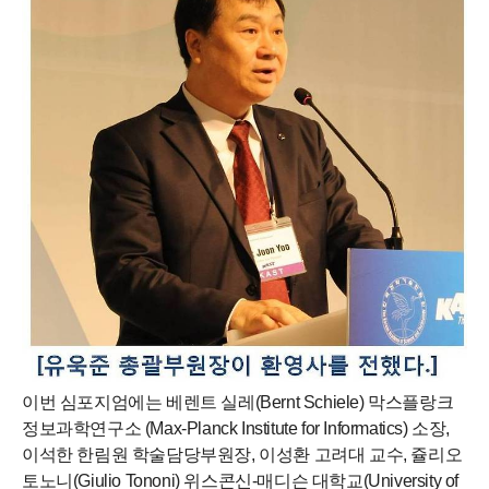
이번 심포지엄에는 베렌트 실레
(Bernt Schiele)
막스플랑크
정보과학연구소
(Max-Planck Institute for Informatics)
소장
,
이석한 한림원 학술담당부원장
,
이성환 고려대 교수
,
쥴리오
토노니
(Giulio Tononi)
위스콘신
-
매디슨 대학교
(University of