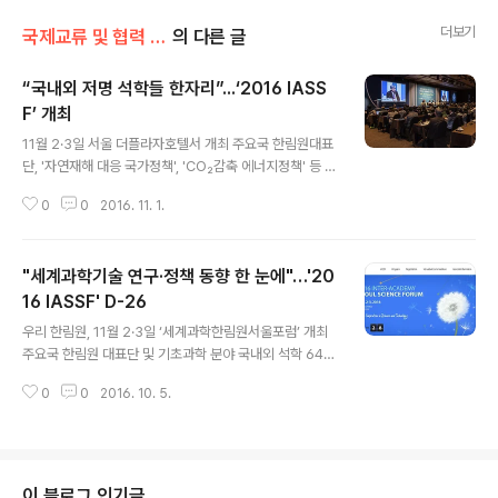
더보기
국제교류 및 협력 증진/국제심포지엄
의 다른 글
“국내외 저명 석학들 한자리”․․․‘2016 IASS
F’ 개최
글 내용
11월 2·3일 서울 더플라자호텔서 개최 주요국 한림원대표
단, '자연재해 대응 국가정책', 'CO₂감축 에너지정책' 등 토
론 [더플라자호텔 그랜드볼룸에서 열린 2016 IASSF 개
0
0
2016. 11. 1.
회식] 과학기술 분야의 세계적 석학들이 한데 모여 글로벌
이슈에 대해 토론하고 최신 연구동향을 공유하는 자리가
마련되었다. ‘지구, 우주, 그리고 인류의 미래(Earth, Spac
"세계과학기술 연구·정책 동향 한 눈에"…'20
e, Human and Future)’를 주제로 열리는 이번 포럼에는
한림원대표단회의(Inter-Academy Plenary Panel)와
16 IASSF' D-26
글 내용
기조강연, 병행세션, 특별세션 등이 마련되었으며, 각국 한
우리 한림원, 11월 2·3일 ‘세계과학한림원서울포럼’ 개최
림원 대표단이 참여한 주제 토론을 비롯해 기초과학 분야
주요국 한림원 대표단 및 기초과학 분야 국내외 석학 64인
국내외 우수과학자 62인의 최신 연구성과 발표가 진행되
대거 참여 젊은과학기술자 초청 및 홈페이지 참가 접수 진
었다. 먼저 2일에는 영국, 독일, 일본, 중국..
0
0
2016. 10. 5.
행 [현재 접수를 받고 있는 2016 IASSF 홈페이지] 과학
기술 분야의 세계적 석학들이 한데 모여 글로벌 이슈에 대
해 토론하고 최신 연구동향을 공유하는 자리가 마련된다.
우리 한림원은 11월 2일과 3일, 양일간 더플라자호텔에서
'2016 세계과학한림원서울포럼(2016 Inter-Academy
이 블로그 인기글