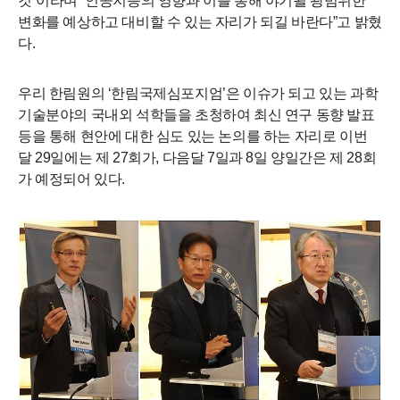
것
”
이라며
“
인공지능의 영향과 이를 통해 야기될 광범위한
변화를 예상하고 대비할 수 있는 자리가 되길 바란다
”
고 밝혔
다
.
우리 한림원의
‘
한림국제심포지엄
’
은 이슈가 되고 있는 과학
기술분야의 국내외 석학들을 초청하여 최신 연구 동향 발표
등을 통해 현안에 대한 심도 있는 논의를 하는 자리로 이번
달
29
일에는 제
27
회가
,
다음달
7
일과
8
일 양일간은 제
28
회
가 예정되어 있다
.