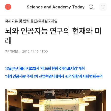
검색하기
Science and Academy Today
티스토리
국제교류 및 협력 증진/국제심포지엄
뇌와 인공지능 연구의 현재와 미
래
과기한림원
2016. 11. 15. 11:00
일
수
더플라자호텔서
제
회 한림국제심포지엄
개최
16
(
)
‘
26
’
뇌와 인공지능
주제
차 산업혁명시대에서
의 영향과 사회 변화 논의
'
'
4
AI