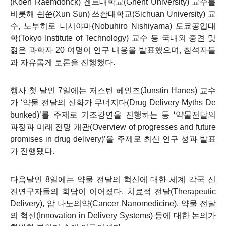
(Koen Raemdonck)
겐트대학교
(Ghent University)
교수를
비롯해 쉰쑨
(Xun Sun)
쓰촨대학교
(Sichuan University)
교
수
,
노부히로 니시야마
(Nobuhiro Nishiyama)
도쿄공업대
학
(Tokyo Institute of Technology)
교수 등 국내외 중견 및
젊은 과학자
20
여명이 연구 내용을 발표했으며
,
참석자들
과 자유롭게 토론을 진행했다
.
행사 첫 날인
7
일에는 저스틴 헤인즈
(Junstin Hanes)
교수
가
‘
약물 전달의 신화가 무너지다
(Drug Delivery Myths De
bunked)’
를 주제로 기조강연을 진행하는 등
‘
약물전달의
과정과 미래 전망 개관
(Overview of progresses and future
promises in drug delivery)’
을 주제로 최신 연구 성과 발표
가 진행됐다
.
다음날인
8
일에는 약물 전달의 혁신에 대한 세계 각국 신
진연구자들의 회담이 이어졌다
.
치료적 전달
(Therapeutic
Delivery),
암 나노의약
(Cancer Nanomedicine),
약물 전달
의 혁신
(Innovation in Delivery Systems)
등에 대한 논의가