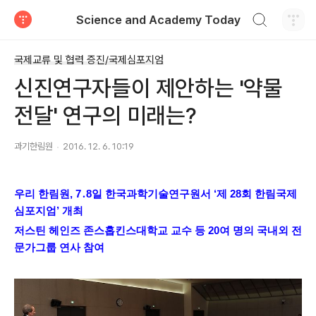
검색하기
Science and Academy Today
티스토리
국제교류 및 협력 증진/국제심포지엄
신진연구자들이 제안하는 '약물
전달' 연구의 미래는?
과기한림원
2016. 12. 6. 10:19
우리 한림원
, 7
․
8
일 한국과학기술연구원서
‘
제
28
회 한림국제
심포지엄
’
개최
저스틴 헤인즈 존스홉킨스대학교 교수 등
20
여 명의 국내외 전
문가그룹 연사 참여