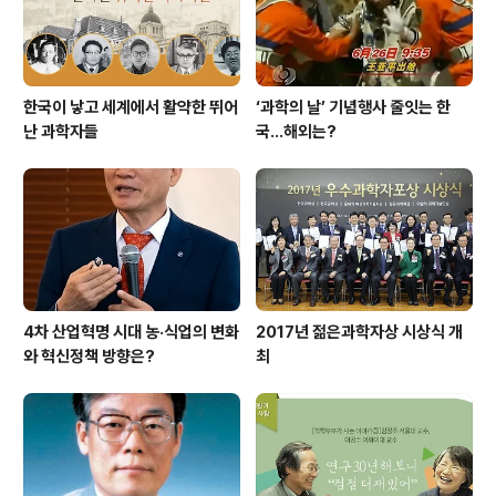
한국이 낳고 세계에서 활약한 뛰어
‘과학의 날’ 기념행사 줄잇는 한
난 과학자들
국…해외는?
4차 산업혁명 시대 농·식업의 변화
2017년 젊은과학자상 시상식 개
와 혁신정책 방향은?
최