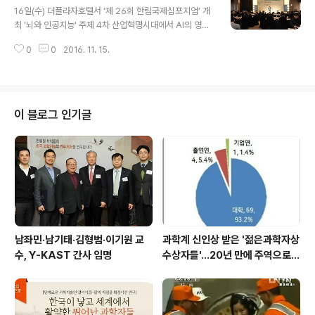
ntal Health Sciences) 소장(Director)과 준 카노(Jun
16일(수) 더플라자호텔서 ‘제 26회 한림국제심포지엄’ 개
Kanno) 일본바이오진단센터(Japan Bioassay Resea
최 '뇌와 인공지능' 주제 4차 산업혁명시대에서 AI의 영향
rch Center) 소장을 비롯해 김영미 경희대 교수, 이덕희
과 사회 변화 논의 [제26회 한림국제심포지엄은 더플라자
경북대 교수, 이홍규 조..
0
0
2016. 11. 15.
호텔 다이아몬드홀에서 열렸다.] 우리 한림원은 지난 16일
더플라자호텔 다이아몬드홀에서 ‘뇌와 인공지능(Brain an
d Artificial Intelligence)'을 주제로 ’제 26회 한림국제
심포지엄‘을 개최했다. 이번 심포지엄에는 베렌트 실레(Be
rnt Schiele) 막스플랑크정보과학연구소 (Max-Planck
이 블로그 인기글
Institute for Informatics) 소장, 이석한 한림원 학술담
당부원장, 이성환 고려대 교수, 쥴리오 토노니(Giulio Ton
oni) 위스콘신-매디슨 대학교(University of Wisconsi
n-M..
남좌민·남기태·김형범·이기원 교
과학계 신인상 받은 '젊은과학자상
수, Y-KAST 간사 임명
수상자들'…20년 만에 주역으로
우뚝