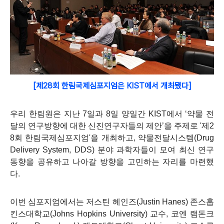
[제28회 한림국제심포지엄은 KIST에서 개최됐다]
우리 한림원은 지난
7
일과
8
일 양일간
KIST
에서
‘
약물 전
달의 연구방향에 대한 신진연구자들의 제안
’
을 주제로
'
제
2
8
회 한림국제심포지엄
'
을 개최하고
,
약물전달시스템
(Drug
Delivery System, DDS)
분야 과학자들이 모여 최신 연구
동향을 공유하고 나아갈 방향을 고민하는 자리를 마련했
다
.
이번 심포지엄에서는 저스틴 헤인즈
(Justin Hanes)
존스홉
킨스대학교
(Johns Hopkins University)
교수
,
코엔 램돈크