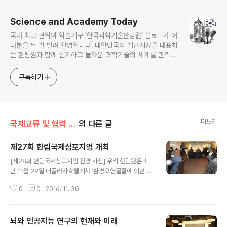
Science and Academy Today
국내 최고 권위의 학술기구 ‘한국과학기술한림원’ 블로그가 여
러분을 두 팔 벌려 환영합니다! 대한민국의 집단지성을 대표하
는 한림원과 함께 신기하고 놀라운 과학기술의 세계를 만끽하
세요.
구독하기
더보기
국제교류 및 협력 증진/국제심포지엄
의 다른 글
제27회 한림국제심포지엄 개최
글 내용
[제28회 한림국제심포지엄 전경 사진] 우리 한림원은 지
난 11월 29일 더플라자호텔에서 ‘환경오염물질에 의한 비
만-당뇨병 발생과 그 대책(Environmental Pollutants,
0
0
2016. 11. 30.
Obesity and Diabetes; Implications for a Health
Policy)’을 주제로 ‘제 27회 한림국제심포지엄’을 개최했
다. 이번 심포지엄에는 린다 번바움(Linda S. Birnbaum)
뇌와 인공지능 연구의 현재와 미래
미국국립환경보건원(National Institute of Environme
글 내용