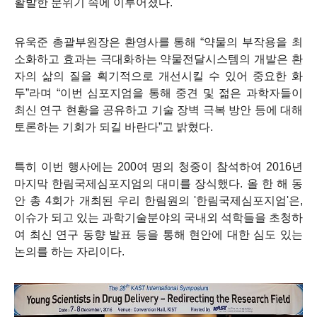
활발한 분위기 속에 이루어졌다
.
유욱준 총괄부원장은 환영사를 통해
“
약물의 부작용을 최
소화하고 효과는 극대화하는 약물전달시스템의 개발은 환
자의 삶의 질을 획기적으로 개선시킬 수 있어 중요한 화
두
”
라며
“
이번 심포지엄을 통해 중견 및 젊은 과학자들이
최신 연구 현황을 공유하고 기술 장벽 극복 방안 등에 대해
토론하는 기회가 되길 바란다
”
고 밝혔다
.
특히 이번 행사에는
200
여 명의 청중이 참석하여
2016
년
마지막 한림국제심포지엄의 대미를 장식했다
.
올 한 해 동
안 총
4
회가 개최된 우리 한림원의
'
한림국제심포지엄
'
은
,
이슈가 되고 있는 과학기술분야의 국내외 석학들을 초청하
여 최신 연구 동향 발표 등을 통해 현안에 대한 심도 있는
논의를 하는 자리이다
.