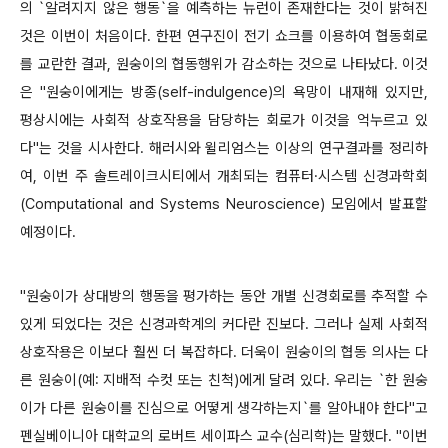
의 `알려지지 않은 행동`을 예측하는 뉴런이 존재한다는 것이 밝혀진
것은 이번이 처음이다. 한편 연구진이 전기 쇼크를 이용하여 협동회로
를 교란한 결과, 원숭이의 협동행위가 감소하는 것으로 나타났다. 이것
은 "원숭이에게는 방종(self-indulgence)의 욕망이 내재해 있지만,
평상시에는 사회적 상호작용을 담당하는 회로가 이것을 억누르고 있
다"는 것을 시사한다. 해러시와 윌리엄스는 이상의 연구결과를 정리하
여, 이번 주 솔트레이크시티에서 개최되는 컴퓨터·시스템 신경과학회
(Computational and Systems Neuro­science) 모임에서 발표할
예정이다.
"원숭이가 상대방의 행동을 평가하는 동안 개별 신경회로를 추적할 수
있게 되었다는 것은 신경과학계의 커다란 진보다. 그러나 실제 사회적
상호작용은 이보다 훨씬 더 복잡하다. 더욱이 원숭이의 협동 의사는 다
른 원숭이(예: 지배적 수컷 또는 친척)에게 달려 있다. 우리는 `한 원숭
이가 다른 원숭이를 진심으로 어떻게 생각하는지`를 알아내야 한다"고
펜실베이니아 대학교의 로버트 세이파스 교수(심리학)는 말했다. "이번