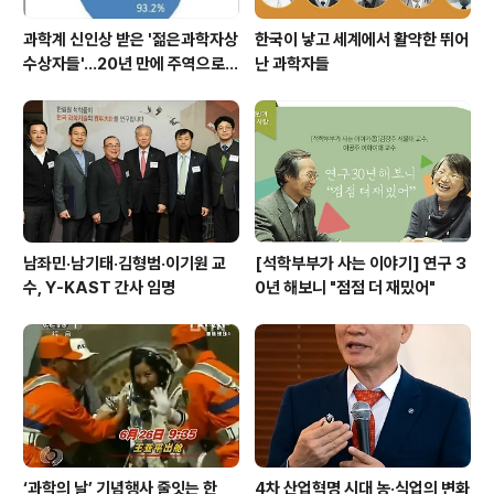
과학계 신인상 받은 '젊은과학자상
한국이 낳고 세계에서 활약한 뛰어
수상자들'…20년 만에 주역으로
난 과학자들
우뚝
남좌민·남기태·김형범·이기원 교
[석학부부가 사는 이야기] 연구 3
수, Y-KAST 간사 임명
0년 해보니 "점점 더 재밌어"
‘과학의 날’ 기념행사 줄잇는 한
4차 산업혁명 시대 농·식업의 변화