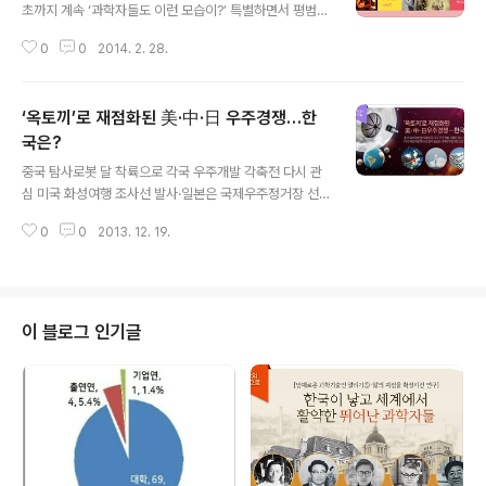
초까지 계속 ‘과학자들도 이런 모습이?’ 특별하면서 평범한
과학자 삶 확인할 기회 #오늘도 어김없이 12시를 넘겼다.
0
0
2014. 2. 28.
때와 장소를 가리지 않고 원하는 답을 찾기 위해 끊임없이
실험을 한다. 매 실험값이 달라 억장이 무너진다. 무엇이 실
패의 원인인지 알 수 없어 막막하기까지 하다. 하지만 꿈을
‘옥토끼’로 재점화된 美·中·日 우주경쟁…한
향한 땀과 눈물은 답을 찾은 희열로 승화된다. 어쩌면 과학
자들은 그 순간을 위해 살아가고 있는지 모른다. 과학자들
국은?
글 내용
의 일상은 어떨까? 24시간 불 꺼지지 않는 연구실에선 우
중국 탐사로봇 달 착륙으로 각국 우주개발 각축전 다시 관
리가 상상할 수 없는 새로운 것들이 만들어지고, 연구실을
심 미국 화성여행 조사선 발사·일본은 국제우주정거장 선
집삼아 지내는 과학자들은 우리와는 많이 다른 삶을 살아
장 배출 중국의 달 탐사위성 창어(嫦娥) 3호가 지난 14일
가고 있을 것만 같다. 과학자들의 일상을 엿볼 수 있는 기회
0
0
2013. 12. 19.
달 착륙에 성공했다. 이로써 중국은 미국과 러시아에 이어
가 마련됐다. 한국과학창..
세 번째로 달 착륙에 성공한 국가가 됐다. 창어 3호는 탐사
로봇 ‘옥토끼’를 비롯해 달의 지형과 지질구조를 파악할 수
있는 각종 장비가 탑재됐으며, 지난 2일 오전 1시 30분(현
지시간) 쓰촨성 시창 위성발사센터에서 발사돼 12일 만에
이 블로그 인기글
달 착륙에 성공한 것이다. 중국 관영통신 CCTV는 창어 3
호에 실린 무인 탐사로봇 ‘옥토끼(玉兎)호’의 달 표면 착륙
모습을 생중계했다. 창어 3호와 옥토끼는 앞으로 3개월 동
안 탐사활동을 벌여 달의 지형과 지질구조 등 각종 자료를
지구로 전송하게..