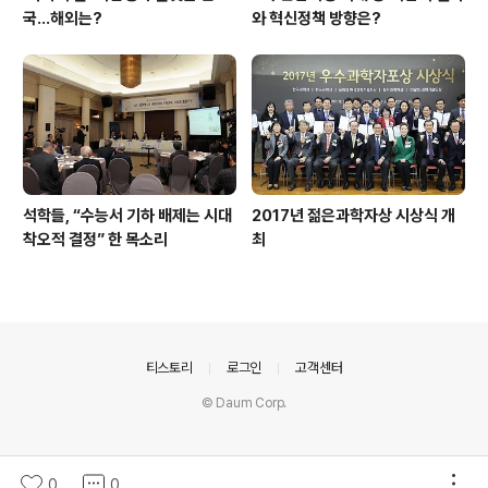
국…해외는?
와 혁신정책 방향은?
석학들, “수능서 기하 배제는 시대
2017년 젊은과학자상 시상식 개
착오적 결정” 한 목소리
최
의안내
티스토리
로그인
고객센터
© Daum Corp.
0
0