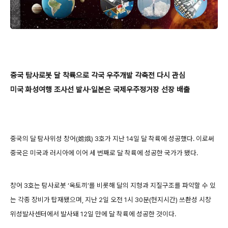
중국 탐사로봇 달 착륙으로 각국 우주개발 각축전 다시 관심
미국 화성여행 조사선 발사·일본은 국제우주정거장 선장 배출
중국의 달 탐사위성 창어(嫦娥) 3호가 지난 14일 달 착륙에 성공했다. 이로써
중국은 미국과 러시아에 이어 세 번째로 달 착륙에 성공한 국가가 됐다.
창어 3호는 탐사로봇 ‘옥토끼’를 비롯해 달의 지형과 지질구조를 파악할 수 있
는 각종 장비가 탑재됐으며, 지난 2일 오전 1시 30분(현지시간) 쓰촨성 시창
위성발사센터에서 발사돼 12일 만에 달 착륙에 성공한 것이다.