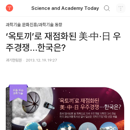
검색하기
Science and Academy Today
티스토리
과학기술 문화진흥/과학기술 동향
‘옥토끼’로 재점화된 美·中·日 우
주경쟁…한국은?
과기한림원
2013. 12. 19. 19:27