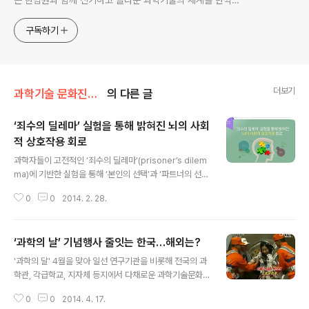
세요.
구독하기
더보기
과학기술 문화진흥/과학기술 동향
의 다른 글
‘죄수의 딜레마’ 실험을 통해 밝혀진 뇌의 사회
적 상호작용 회로
글 내용
과학자들이 고전적인 ‘죄수의 딜레마’(prisoner’s dilem
ma)에 기반한 실험을 통해 ‘본인의 선택’과 ‘파트너의 선택
평가’에 관여하는 뇌의 특정 회로를 발견하고 조작하는데
0
0
2014. 2. 28.
성공했다는 소식이다. 두 마리의 원숭이가 컴퓨터 화면 앞
아 앉아 서로를 빤히 바라보며, 약속된 보상(사과 주스)을
기다리고 있다. 각각의 원숭이에게는 선택권이 있으니, 하
‘과학의 날’ 기념행사 줄잇는 한국…해외는?
나의 기호를 고르면 주스를 똑같이 나눠 마시고, 다른 하나
글 내용
를 고르면 대부분의 주스를 독차지할 수 있다. 그러나 이기
'과학의 달' 4월을 맞아 일선 연구기관을 비롯해 전국의 과
적으로 행동할 경우에는 위험이 도사리고 있다. 왜냐하면
학관, 각급학교, 지자체 등지에서 다채로운 과학기술문화
상대방 역시 이기적 선택을 하면 둘 다 주스를 마실 수 없기
행사가 펼쳐지고 있다. 지난 21일 과천정부청사에서는 정
때문이다. (상대방이 협동을 선택했을 때 본인이 이기적 선
0
0
2014. 4. 17.
부가 주관하는 제47회 과학의 날 기념 '대한민국 희망 기