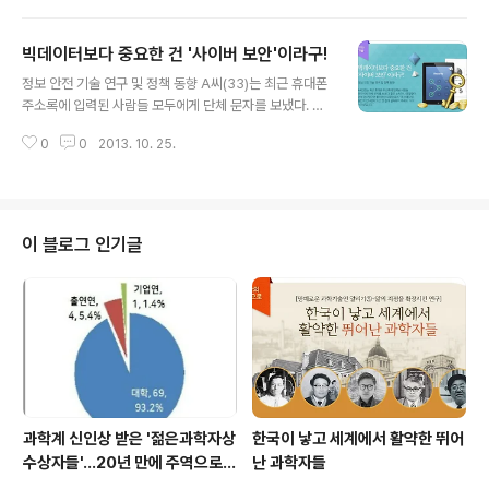
택을 하면, 이번만큼은 주스를 독차지할 수 있다. 그러나 이
념식'이 열려 과학기술 발전에 기여한 과학기술진흥 유공
경우, 상..
자에 대한 정부포상 수여식이 진행됐다. 또한 학교를 비롯
빅데이터보다 중요한 건 '사이버 보안'이라구!
한 과학기술 관련 기관 등에서도 자체 기념식을 열어 우수
글 내용
어린이와 교사를 표창하고 과학경진대회와 체험 프로그램
정보 안전 기술 연구 및 정책 동향 A씨(33)는 최근 휴대폰
등 다양한 부대 행사를 개최했다. 기업체와 인터넷서점들
주소록에 입력된 사람들 모두에게 단체 문자를 보냈다. 좋
도 4월 한 달간 과학의 달을 소재로 다양한 마케팅 활동에
은 소식이나 명절맞이 안부 인사였으면 좋으련만 내용인즉
나서 대중의 관심을 끌었다. 우리나라 최초의 과학의 날은
0
0
2013. 10. 25.
슨, “제 이름으로 돌잔치 안내문자가 간 것 절대 클릭하지
일제강점기인 1934년에 시작됐다. 민족주의자였던 발명
마세요. ㅠ.ㅠ 스미싱입니다.” 그 역시 지인이 보내온 돌잔
학회 전무 김용관이 국민에게 과학과 발명의..
치 안내문자의 주소를 열어봤을 뿐인데 그와 동시에 28만
원 결재는 물론이고, 자신의 번호로 휴대폰 주소록에 등록
된 모든 휴대폰번호에 같은 문자가 모조리 발송됐다. 선량
이 블로그 인기글
한 시민이 피해자임과 동시에 본의 아니게 가해자가 되는
순간이다. 인터넷이 손 안으로 들어오면서 이제 해킹은 PC
와 휴대폰을 가리지 않고 모든 영역에서 일어나고 있다. 몇
몇 혁신적인 IT기업들 사이에서는 뜨는 시장으로 각광받는
‘빅데이터’가 화두지만, 실제..
과학계 신인상 받은 '젊은과학자상
한국이 낳고 세계에서 활약한 뛰어
수상자들'…20년 만에 주역으로
난 과학자들
우뚝