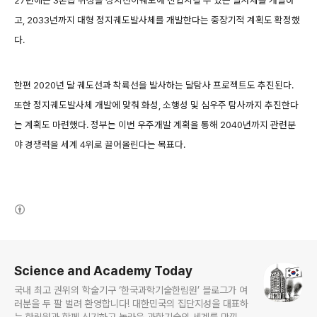
고, 2033년까지 대형 정지궤도발사체를 개발한다는 중장기적 계획도 확정했
다.
한편 2020년 달 궤도선과 착륙선을 발사하는 달탐사 프로젝트도 추진된다.
또한 정지궤도발사체 개발에 맞춰 화성, 소행성 및 심우주 탐사까지 추진한다
는 계획도 마련했다. 정부는 이번 우주개발 계획을 통해 2040년까지 관련분
야 경쟁력을 세계 4위로 끌어올린다는 목표다.
(새창열림)
로그 정보
Science and Academy Today
국내 최고 권위의 학술기구 ‘한국과학기술한림원’ 블로그가 여
러분을 두 팔 벌려 환영합니다! 대한민국의 집단지성을 대표하
는 한림원과 함께 신기하고 놀라운 과학기술의 세계를 만끽하