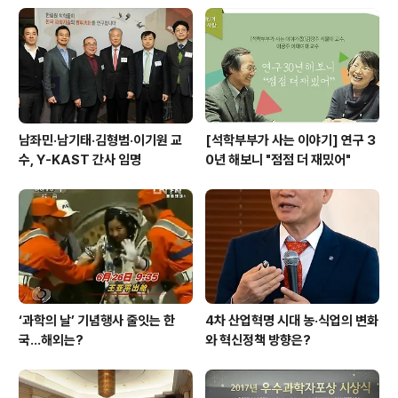
남좌민·남기태·김형범·이기원 교
[석학부부가 사는 이야기] 연구 3
수, Y-KAST 간사 임명
0년 해보니 "점점 더 재밌어"
‘과학의 날’ 기념행사 줄잇는 한
4차 산업혁명 시대 농·식업의 변화
국…해외는?
와 혁신정책 방향은?