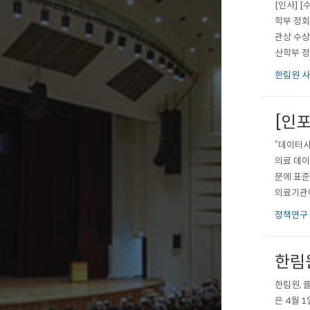
[인사] [
학부 정회
관상 수상
산학부 정
화상 수상
한림원 
학부 정회
[인
“데이터사
의료 데이
문에 표준
의료기관에
템이 구축
정책연구
수하는 ‘호
한림
한림원, 
은 4월 