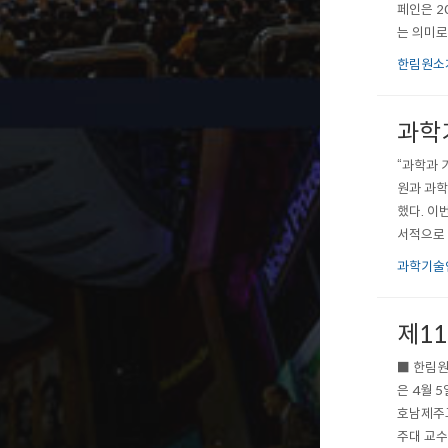
페인은 2
는 의미로
자 회장의
한림원소
관 SNS
과학
“과학과 
원과 과학
했다. 이
서적으로 
지책도 별
과학기술인
까지(목차
제1
■ 한림원
은 4월 
호남제주교
주대 교수