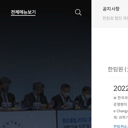
공지사항
한림원 웹진 개
한림원 (
202
※ 한국과
감염병의 확
e Chang
제: 과학기
한림원소