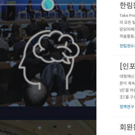
한림
Take 
의 모든 
담당자에게
학술활동,
적극 참여
한림원소
[인
대형재난과
문이 계속
년)’을 
조)’를 
있어 과학
정책연구
체성이 부
회원