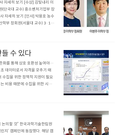
기사 자세히 보기 [수상] 김빛내리 이
원(단국대 교수) 중소벤처기업부 장
사 자세히 보기 [인사] 박용호 농수
산학부 정회원(서울대 교수) 3·1문
 자세히 보기 [학술활동] 송충의 이
들 수 있다
표준화를 통해 상호 호환성 높여야…
초 데이터로서 자격을 갖추기 때
터 수집을 위한 정책적 지원이 필요
는 비용 때문에 수집을 위한 시스
가장 빠른 속도로 100세 넘게 장
을 논의할 것” 한국과학기술한림원
린지’ 캠페인에 동참했다. 해당 캠