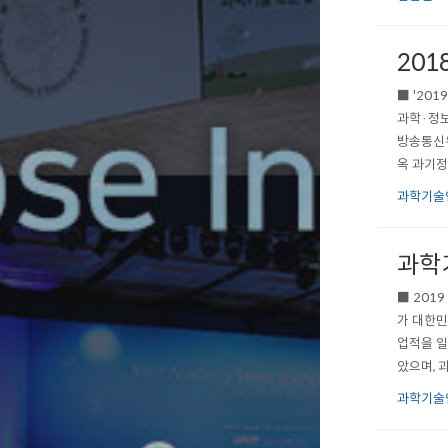
20
■ '20
과학·정보
방송통신
옥 과기정
보통신 주
과학기술인
자 16인
과학
■ 201
가 대한민
업적을 일
았으며, 
과학기술인