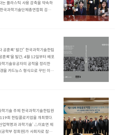
자는 플라스틱 사용 감축을 약속하
다. 한국과학기술단체총연합회 김명
원장을 비롯한 임직원들과 함께 기
..
자 공훈록' 발간” 한국과학기술한림
록'을 발간, 4월 12일부터 배포
대 과학기술유공자의 공적을 정리한
배경을 카드뉴스 형식으로 꾸민 이미
 재상' 故최형섭 KIST 초대소장
능 과학기술 주제 한국과학기술한림원
제119회 한림콜로키엄을 개최했다.
 산업혁명과 과학기술’ △이효연 제
교수(공학부 정회원)가 사회자로 참여