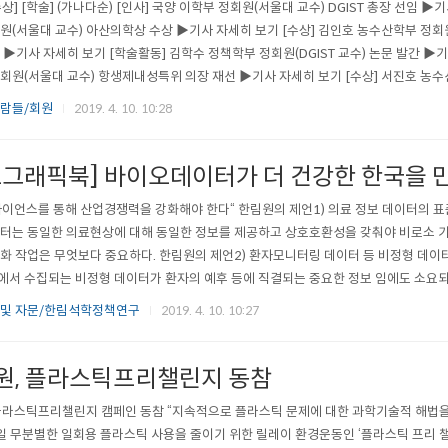
수상] [학술] (가나다순) [인사] 국양 이학부 정회원(서울대 교수) DGIST 총장 선임 ▶
원(서울대 교수) 아산의학상 수상 ▶기사 자세히 보기 [수상] 김인호 농수산학부 정회
 ▶기사 자세히 보기 [학술활동] 김학수 정책학부 정회원(DGIST 교수) 논문 발간 ▶기
회원(서울대 교수) 항생제내성특위 의장 재선 ▶기사 자세히 보기 [수상] 서진호 농수
 ▶기사 자세히 보기 [수상] 오우택 의약학부 정회원(서울대 교수) 호암상 수상 ▶기사
사람들/회원
2019. 4. 10. 10:28
원(성균관대 교수) 네이처에 연구논문 게..
포그래픽북] 바이오데이터가 더 건강한 한국을 만
이언스를 통해 산업경쟁력을 강화해야 한다“ 한림원의 제언1) 의료 정보 데이터의 
터는 동일한 의료현상에 대해 동일한 정보를 제공하고 상호호환성을 갖춰야 비로소 기
화 작업은 무엇보다 중요하다. 한림원의 제언2) 환자모니터링 데이터 등 비정형 데이
서 수집되는 비정형 데이터가 환자의 예후 등에 직결되는 중요한 정보 임에도 소요되
되지 못하고 있다. 비정형 데이터의 수집을 위한 투자가 필요하다. 한국은 전 세계에서 
 및 자문/한림석학정책연구
2019. 4. 10. 10:27
모 헌드레드(Homo-hundred)’ 사회에 진입하고 있다. 17년 만에 고령..
원, 플라스틱프리챌린지 동참
플라스틱프리챌린지 캠페인 동참 “지속적으로 플라스틱 문제에 대한 과학기술적 해법
1일 무분별한 일회용 플라스틱 사용을 줄이기 위한 릴레이 환경운동인 ‘플라스틱 프리 챌