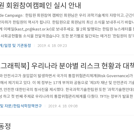
원 회원참여캠페인 실시 안내
Pride Campaign : 한림원 회원참여 캠페인 회원님은 우리 과학기술계의 자랑이고, 
발자취가 한림원의 역사가 됩니다. 한림원으로 회원님의 최신 소식을 보내주시기 바랍니
 이메일(kast_pr@kast.or.kr)로 보내주세요. 월 2회 발행되는 한림원 뉴스레터를
 사회공헌활동 소식을 전달하겠습니다. 또한 분기별로 발간되는 매거진 ‘한림원의 창’
해 주세요.
개/일정 및 기관동정
2019. 4. 18. 09:23
포그래픽북] 우리나라 분야별 리스크 현황과 대
 안전사고가 끊임없이 발생하면서 국가의 통합위험관리체계(Risk Governance)
해서 제기되고 있다. 이 에 정부는 17개 부처와 공동으로 ‘제3차 재난 및 안전관리 기
마련, 안전한 대한민국의 청사진을 제시했다. 한국과학기술한림원 또한 ‘과학기술현안대
구성 하고 첫 번째 주제로 우리나라의 통합위험관리체계를 다뤘다. TFT는 정부가 발표
기술 활용방안과 이를 위한 한림원의 역할을 제시했다. 특히 TFT는 현재 계획이 안전
 및 자문/한림석학정책연구
2019. 4. 18. 09:08
족 한 것을 가장 큰 문제로 삼고 기존 7대 주요 재난안전 분야를 활..
동정