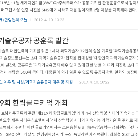
018년 11월 세계자연기금(WWF)과 ㈜제주패스가 공동 기획한 환경운동으로서 참여
 머그컵 사용 인증 사진을 SNS에 게시하고 다음 참여자로 2명 이상을 지목해야 한
 지목에 따라 캠페인에 참여한 한민구 원장은 정진호 총괄부원장, 이두성 대외협력부
개/한림원의 오늘
2019. 4. 10. 10:23
를 통해 머그컵 사용 인증사진을 게시했다. 한림원은 그동안 플라스틱 문제와 관련된 다양
기술유공자 공훈록 발간
기술로 대한민국의 기초를 닦은 1세대 과학기술자 32인의 삶을 기록한 '과학기술유공
기술정보통신부는 초대 과학기술유공자 업적을 집대성한 '대한민국 과학기술유공자 공훈
번에 발간된 공훈록은 ‘과학기술유공자 예우 및 지원에 관한 법률’에 따라 지정된 초
전체 분량은 500여 쪽이다. 대중들이 쉽게 읽을 수 있도록 유공자 관련 일화와 성장
도로 발간했다. '국적없는 자유주의자' 故이임학 UBC명예교수부터 '과학 국가를 설계한
 예우 및 시상/과학기술유공자 예우 및 지원
2019. 4. 10. 10:22
순) 초대 과학기술 유공자들의 생애와 연구성과, 언론 기고와 인터뷰, 저술..
19회 한림콜로키엄 개최
 호남제주교류회 주관 '제119회 한림콜로키엄' 개최 4차 산업혁명 시대와 지속가
5일 오후 제주 시리우스호텔에서 ‘4차 산업혁명 시대와 지속가능 과학기술’을 주제로 
류회가 주관한 이번 콜로키엄에서는 △문승현 GIST 前총장(공학부 정회원)의 ‘4차
의 ‘GMO 잔디 개발 및 환경위해성 평가’ 등의 특별강연이 진행됐다. 최희철 GIST 