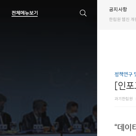
공지사항
한림원 웹진 개
정책연구 
[인포
과기한림원
“데이