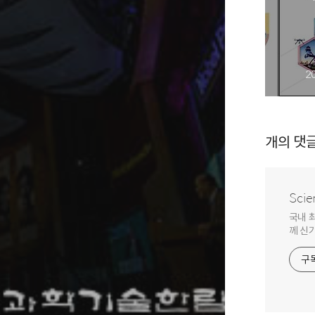
2
개의 댓
Scie
국내 
께 신
구