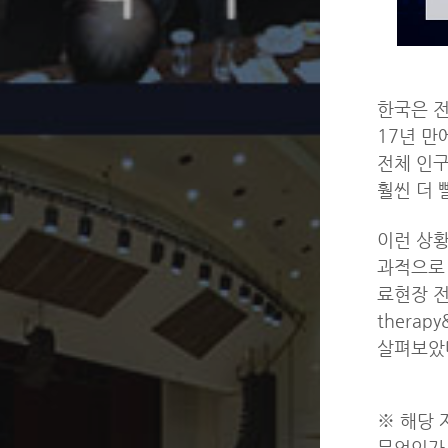
한국은 전
17년 만
전체 인구
훨씬 더 
이런 상황
과적으로 
료현장 전
therapy
살펴보았다
※ 해당 
무엇인가」