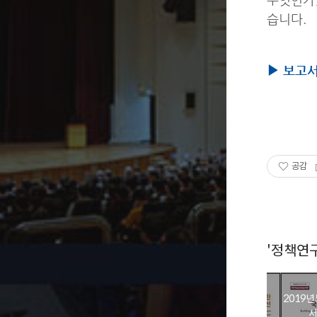
습니다.
▶ 보고
공감
'정책연
2019
서