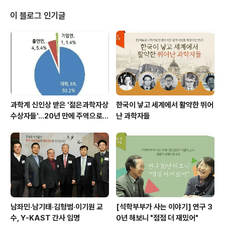
원, 정책학부 정회원)과 김정회 위원(KAIST 교수, 농수산
학부 정회원), 안영수 위원(연세대 명예교수, 의약학부 정
이 블로그 인기글
회원), 최승복 위원(인하대 교수, 공학부 정회원), 김호성 한
림원 사무처장, 김상철 한림원 정책연구팀장 등이 참여했
다. 회의에서는 △정책연구소 운영 계획(안)과 △3개 한림
원 연구·정책협의회 사업 등에 대한 보고와 △공동과제 이
슈페이퍼 집필진 선정, △한림원 ..
과학계 신인상 받은 '젊은과학자상
한국이 낳고 세계에서 활약한 뛰어
수상자들'…20년 만에 주역으로
난 과학자들
우뚝
남좌민·남기태·김형범·이기원 교
[석학부부가 사는 이야기] 연구 3
수, Y-KAST 간사 임명
0년 해보니 "점점 더 재밌어"