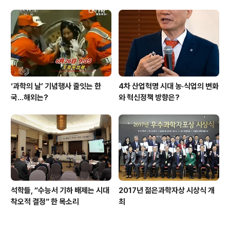
‘과학의 날’ 기념행사 줄잇는 한
4차 산업혁명 시대 농·식업의 변화
국…해외는?
와 혁신정책 방향은?
석학들, “수능서 기하 배제는 시대
2017년 젊은과학자상 시상식 개
착오적 결정” 한 목소리
최