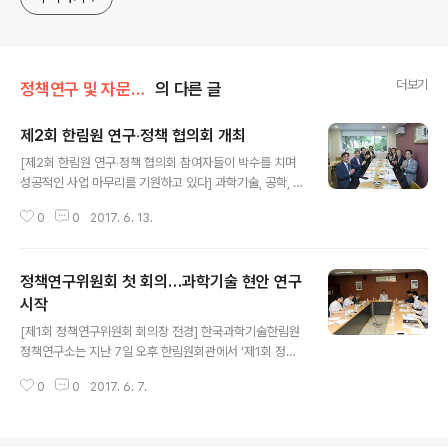
더보기
정책연구 및 자문/정책연구소
의 다른 글
제2회 한림원 연구‧정책 협의회 개최
글 내용
[제2회 한림원 연구‧정책 협의회 참여자들이 박수를 치며
성공적인 사업 마무리를 기원하고 있다] 과학기술, 공학, 의
학 분야를 대표하는 석학단체인 한국과학기술한림원과 한
0
0
2017. 6. 13.
국공학한림원, 대한민국의학한림원이 ‘연구‧정책협의회’
운영을 정례화하고, 국가사회 현안에 대한 공통의견을 제
시하며 효율적인 정책자문을 수행하고 있다. 지난 12일에
정책연구위원회 첫 회의…과학기술 현안 연구
는 이명철 한국과학기술한림원장과 권오경 한국공학한림
원 회장, 정남식 대한민국의학한림원 회장 등 3개 한림원
시작
글 내용
주요인사 10인이 참석한 가운데 ‘제2회 한림원 연구‧정책
[제1회 정책연구위원회 회의장 전경] 한국과학기술한림원
협의회’가 열렸다. 이 자리에서 지난 4월 열린 첫 회의를 통
정책연구소는 지난 7일 오후 한림원회관에서 '제1회 정책
해 선정된 주제 키워드인 ‘제4차 산업혁명’(총괄: 한국과학
연구위원회'를 개최하고, 본격적인 과학기술 현안 연구에
기술한림원)을 비롯해 ‘미세먼지’, ‘바이오헬스’(총괄: 한국
0
0
2017. 6. 7.
돌입했다. 이번 위원회에는 김승조 위원장(기획정책담당
공학한림원), 그리고 ‘고령화’(대한..
부원장 및 정책연구소장, 공학부 정회원)을 비롯해 성창모
부위원장(정책연구소 부소장, UNFCCC 기술집행기구 위