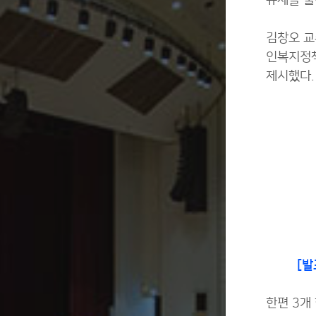
규제를 풀
김창오 교
인복지정책
제시했다.
[
한편 3개