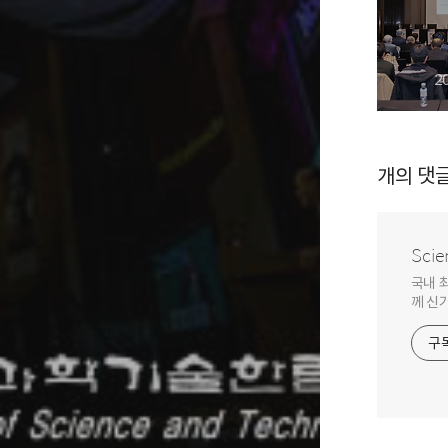
2
개의 댓
Scie
국내 
께 신
구