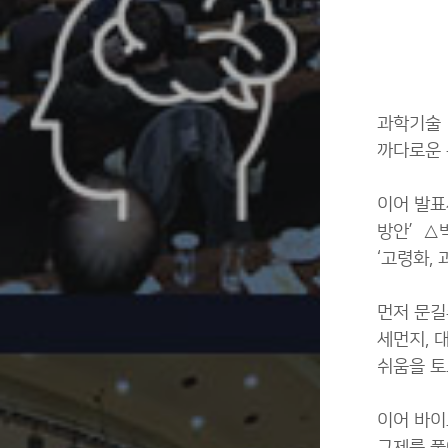
과학기술·
까다로운 
이어 발표
방안’ △
‘고령화,
먼저 문길
세먼지, 
쉬움을 토
이어 바이