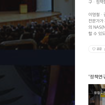
구·정책협
이명철·권
전문가가 
의 NAS(
할 수 있
공감
'정책연
융합도전