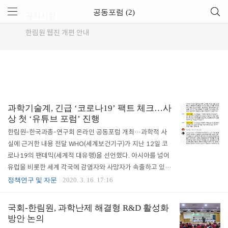
공동포럼 (2)
공지사항
한림원 웹진 개편 안내
과학기술계, 긴급 ‘코로나19’ 팩트 체크…사
상 첫 ‘유튜브 포럼’ 진행
한림원-한국과총-연구회 온라인 공동포럼 개최…과학적 사
실에 근거한 내용 전달 WHO(세계보건기구)가 지난 12일 코
로나19의 팬데믹(세계적 대유행)을 선언했다. 아시아를 넘어
유럽을 비롯한 세계 각국에 감염자와 사망자가 속출하고 있으
며, 부정확한 정보와 가짜뉴스로 인한 국민들의 혼란도 불안감
정책연구 및 자문
2020. 3. 16. 17:16
도 가중되고 있다. 이러한 가운데 과학기술계 관련 전문가들이
과학적 사실에 근거한 정보를 전달하기 위해 나섰다. 한국과학
국회-한림원, 과학난제 해결형 R&D 활성화
기술한림원(원장 한민구)과 한국과학기술단체총연합회(회장
방안 논의
이우일), 대한민국의학한림원(원장 임태환), 국가과학기술연