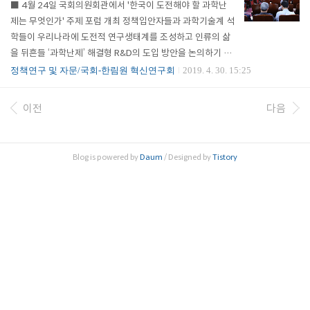
■ 4월 24일 국회의원회관에서 '한국이 도전해야 할 과학난
구회(이사장 원광연)는 12일 오후 2시 ‘코로나 바이러스 감염
제는 무엇인가' 주제 포럼 개최 정책입안자들과 과학기술계 석
증-19(이하 코로나19)의 중간점검-과학기술적 관점에서’를
학들이 우리나라에 도전적 연구생태계를 조성하고 인류의 삶
주제로 공동포럼을 개최했다. 이번 포럼은 과학기술적 관점에
을 뒤흔들 ‘과학난제’ 해결형 R&D의 도입 방안을 논의하기 위
서 바라..
해 한 자리에 모였다. 한국과학기술한림원(원장 한민구·이하
정책연구 및 자문/국회-한림원 혁신연구회
2019. 4. 30. 15:25
한림원)은 이상민 의원(더불어민주당), 변재일 의원(더불어민
주당), 송희경 의원(자유한국당), 신용현 의원(바른미래당), 김
이전
다음
경진 의원(민주평화당)과 공동으로 4월 24일 국회의원회관에
서 ‘R&D예산 20조 원 시대, 한국이 도전해야할 과학난제는 무
엇인가’를 주제로 ‘국회-한림원 공동포럼’을 개최했다. 이번 포
Blog is powered by
Daum
/ Designed by
Tistory
럼은 과학기술정보통신부가 지난해부터 도입을 추진하고 있
는 '과학 난제 해결형' R&D 프로그램의 실행방안 마..