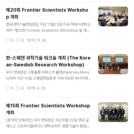
v,), 이영희 이학부 정회원(성균관대), 김상욱 공학부 준회
원(KAIST), 조문호 공학부 준회원(POSTECH), 안종현
제20회 Frontier Scientists Worksho
공학부 차세대회원(연세대) 등 국내 과학자 및 재미 과학
p 개최
자, 외국인 연사 등 총 13인이 참석했다. 참석자들은 신소
글 내용
재 분야의 가장 핵심적인 화두인 '그래핀과 2차원 소재'에
한국과학기술한림원은 지난 11월23일 미국 하와이대학교
대해 서로의 연구 결과를 공유하고 향후 연구의 발전 방향
에서 ‘제20회 Frontier Scientists Workshop’을 개최
에 대해 토론하는 시간을 가졌다. 한국 측을 대표하여 행사
했다. 'Bioactive Compounds, Nanoparticle and Di
작성시간
0
0
2019. 11. 26.
에 참석한 김성진 학술담당부원장(이화여대..
sease Prevention’를 주제로 열린 이번 워크숍에는 총
13인의 관련 분야 전문가가 참여했다. 우리측 연사로는 한
호재 서울대 교수(농수산학부 정회원), 황인구 서울대 교수
한-스웨덴 과학기술 워크숍 개최 (The Kore
(농수산학부 차세대회원), 백승준 서울대 교수, 이순신 순
an-Swedish Research Workshop)
천향대 교수 등 4인이 참석했으며, 국외연사로는 Qing X.
글 내용
Li 하와이대학(University of Hawai‘i) 교수 등 6인과 박
우리 한림원은 스톡홀름 피퍼스카 뮬렌(Piperska Mure
연화 메사추세츠대학(Univ. of Massachusetts) 박사
n)에서 지난 14일 스웨덴한림원과 '지속가능한 에너지와
등 재미한인연구자 3인이 연사로 나섰다. 이번 워크숍에서
화학'을 주제로 '한-스웨덴 과학기술 워크숍'을 개최하였
작성시간
0
0
2019. 6. 20.
는 ..
다. 우리측 연사로 박남규(이학부 정회원, 성균관대), 윤주
영 (이학부 정회원, 이화여대), 선양국 (공학부 정회원, 한양
대) 박사 등 정회원 3명과 남기태 (차세대회원, 서울대학
제15회 Frontier Scientists Workshop
교) 박사 등이 참석하였다. 이날 페로브스카이트 태양전지,
개최
광전지, 화학전지, 차세대 전기 자동차 전기연료 등 지속가
글 내용
능한 에너지와 관련된 발표와 양국 과학자들의 활발한 교
[참석자 단체사진] 우리 한림원은 지난 8월 20일 영국 글
류가 있었다.
래스고 스트라이클라이드 대학교에서 '융합기술의 동향(T
rend in Fusion Technology)'을 주제로 제15회 Front
작성시간