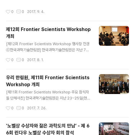
수상자에게 묻다’를 주제로 제31회 프레스티지 워크숍(Th
재생의학, 바이오센서 등 다양한 분야에 적용되고 있으며
e 31st Prestige Workshop)을 개최했다. GMO(Gen
시대적 요구와 필요에 따라 활발히 연구되고 있다. 행사에
작성시간
0
0
2017. 9. 4.
etically Modified Organism)는 유전공학을 이용하여
는 이두성 국내협력부장, 현택환 서울대학교 교수 등 국내
개발된 농산물로 다가올 식량난과 식량주권문제의 해결책
연..
으로 제시된다. 하지만 일각에서는 GMO의 안전성에 대해
제12회 Frontier Scientists Workshop
우려를 나타내고 있으며, 이에 따라 과학기술을 기반으로
개최
한 정확한 이해와 지식의 필요성이 대두되고 있다. 이날 워
글 내용
크숍에서는 1993년 노벨 생리의학상 수상자 리처드 로버
[제12회 Frontier Scientists Workshop 행사장 전경
츠(Prof. Richard J. Roberts) 미국 노스이스턴대학교
ⓒ한국과학기술한림원] 한국과학기술한림원은 지난 7월
(Northeastern University) 교수..
26~28일(현지 시각) 스웨덴 시스타(Kista)에서 ‘제12회
작성시간
0
0
2017. 8. 1.
프론티어 사이언티스트 워크숍(Frontier Scientists Wo
rkshop)'을 개최했다. 이번 프론티어 사이언티스트 워크
숍에는 생명‧기초과학(Life&Basic Science) 세션과 젊
우리 한림원, 제11회 Frontier Scientists
은 과학자(Young Scientists) 세션이 마련되었으며, 단
Workshop 개최
백질 연구 권위자인 마티아스 울렌(Mathias Uhlen) 스웨
글 내용
덴왕립공과대학 교수와 세계적인 기후 물리학자 악셀 팀머
[제11회 Frontier Scientists Workshop 주요 참석자
만(Axel Timmermann) 부산대학교 교수 등 9인의 기조
들 단체사진] 한국과학기술한림원은 지난 23~25일(현지
강연자와 박용호 한림원 차세대부장(서울대 교수)과 스테
시각) 미국 샌프란시스코에서 ‘스마트시티를 위한 자가복
작성시간
0
0
2017. 7. 26.
판손 오베(Stephan..
원형 인프라(Resilient Infrastructure for Smart Cit
y)’를 주제로 ‘제11회 Frontier Scientists Worksho
p'을 개최했다. 이번 워크숍에는 이행기, 손훈 KAIST 교수
'노벨상 수상자와 젊은 과학도의 만남' - 제 6
와 김인수 GIST 교수 등 국내연사 7인과 김영수 노스캐롤
6회 린다우 노벨상 수상자 회의 참석
라이나주립대학교 교수, 조홍기 애리조나대학교 교수, 한