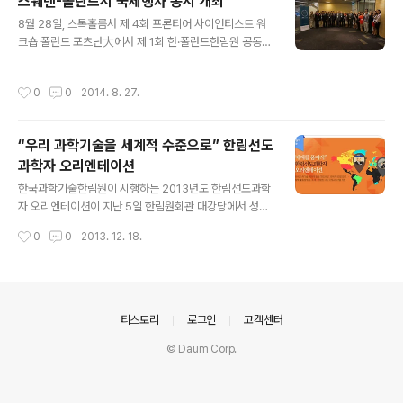
스웨덴-폴란드서 국제행사 동시 개최
과학자 워크숍은 국내 우수 석학과 미국에서 활동하는 한
글 내용
인과학자 및 해외석학 간 교류를 통해 공동연구 및 연구주
8월 28일, 스톡홀름서 제 4회 프론티어 사이언티스트 워
제 발굴 등의 기회를 제공하기 위한 프로그램이다. 이번 워
크숍 폴란드 포츠난大에서 제 1회 한·폴란드한림원 공동심
크숍에는 남기태 서울대 교수, 박남규 성균관대 교수, 박종
포지엄 한국과학기술한림원은 지난 8월 28~29일 양일간
혁 연세대 교수, 백진욱 한..
스웨덴과 폴란드에서 각각 제 4회 프론티어 사이언티스트
작성시간
0
0
2014. 8. 27.
워크숍 (The 4th Frontier Scientists Workshop)과
제 1회 한·폴란드한림원 공동심포지엄을 개최했다. 스웨덴
스톡홀름에서 개최된 ‘프론티어 사이언티스트 워크숍’은
“우리 과학기술을 세계적 수준으로” 한림선도
생명공학기술 (Bio Technology) 분야의 최신 연구동향
과학자 오리엔테이션
과 미래 발전방안을 논의하기 위해 개최됐으며 전도유망한
글 내용
국내 젊은 과학자와 스칸디나비아 반도 거주 한인과학자,
한국과학기술한림원이 시행하는 2013년도 한림선도과학
세계적 수준의 스웨덴 과학자들이 한자리에 모였다. 한·스
자 오리엔테이션이 지난 5일 한림원회관 대강당에서 성황
웨덴 양국의 BT분야 학술교류가 이루어진 이번 워크숍에
리에 개최되었다. ‘한림선도과학자’ 프로그램은 기초과학
작성시간
0
0
2013. 12. 18.
는 강봉균 서울..
연구분야에서 전도유망한 국내 과학자를 발굴, 이들이 해
외석학을 비롯한 세계적 우수 연구집단과의 인적 네트워크
를 형성할 수 있도록 지원함으로써 우리나라 과학기술의
우수성을 해외에 널리 알리기 위해 마련된 사업이다. 한림
선도과학자는 수학·물리·화학·생리의학·생명과학 등 기초
의안내
티스토리
로그인
고객센터
과학 5개 연구분야에서 선도적 역할을 하고 있는 대한민국
© Daum Corp.
국민 및 교포과학자, 또는 창의적인 연구 수행을 통해 해당
분야에서 세계적 수준으로 발전 가능성이 높은 과학자들로
한림원 내부규정에 따라 선발된다. 이날 오리엔테이션에서