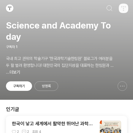
검색하기
티스토리
Science and Academy To
day
구독자
1
국내 최고 권위의 학술기구 ‘한국과학기술한림원’ 블로그가 여러분을
두 팔 벌려 환영합니다! 대한민국의 집단지성을 대표하는 한림원과 함
께 신기하고 놀라운 과학기술의 세계를 만끽하세요.
...더보기
구독하기
방명록
신고하기 레이어
열기
인기글
한국이 낳고 세계에서 활약한 뛰어난 과학자
들
2
2
조회
4