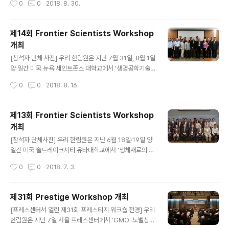
0
0
2018. 8. 30.
ier Scientists Workshop을 개최했다. 이번 워크숍에
서는 정선양 정책학부장, 김영근 고려대학교 교수, 성영은
서울대학교 교수, 이혁모 KAIST 교수, 김영훈 신진연구자
제14회 Frontier Scientists Workshop
등 국내연사 7인이 참석했으며, Atilla Incecik, Len Berl
개최
ouis 스트라이클라이드 대학교 교수, Junbeum Kim 트
글 내용
루아 공과대학교 교수 등 국외연사 3인이 참여, 총 10인의
[참석자 단체 사진] 우리 한림원은 지난 7월 31일, 8월 1일
전문가들이 참여했다. 이번 워크숍에서는 재료 과학 기술
양 일간 미국 뉴욕 세인트존스 대학교에서 '생명공학기술
(Material Science & Technology)과 에너지 융합(En
의 최근 동향(Recent Trends in Biotechnology)'을
작성시간
0
0
2018. 8. 16.
ergy ..
주제로 제14회 Frontier Scientists Workshop을 개최
했다. 이번 워크숍에서는 정진호 의약학부장, 정종경 서울
대학교 교수, 이기원 차세대간사 등 국내연사 5인이 참석
제13회 Frontier Scientists Workshop
했으며, Stephen O'Brien 노바 사우스이스턴대학교 교
개최
수 등 해외연사 3인과 Stephen Suh 미국 헤켄섹 대학병
글 내용
원 교수 등 재미한인 5인 등이 참여, 총 13인의 전문가들이
[참석자 단체사진] 우리 한림원은 지난 6월 18일·19일 양
자연과학분야, 만성 퇴행성 질환의 최근 연구, 의학계 혁신
일간 미국 솔트레이크시티 유타대학교에서 '생체재료의 미
을 일으킨 최근 연구 결과, 생명공학의 인체 보건에 관한 연
래 동향(Future Trends of Biomaterials)'을 주제로 제
작성시간
0
0
2018. 7. 3.
구를 소주제로 자신의 최근 연..
13회 Frontier Scientists Workshop을 개최했다. 이
번 워크숍은 생체재료 관련 국내외 우수 한인과학자 및 해
외석학들 간의 학술적 교류 및 국제적 네트워크를 구축하
제31회 Prestige Workshop 개최
고, 국제 공동연구를 촉진하기 위해 개최되었다. 대표적인
글 내용
[프레스센터서 열린 제31회 프레스티지 워크숍 전경] 우리
의공학 기술인 생체재료는 인체 질병의 진단 및 치료에 사
한림원은 지난 7일 서울 프레스센터에서 ‘GMO-노벨상
용되는 소재로서 인공장기, 약물전달시스템, 조직공학 및