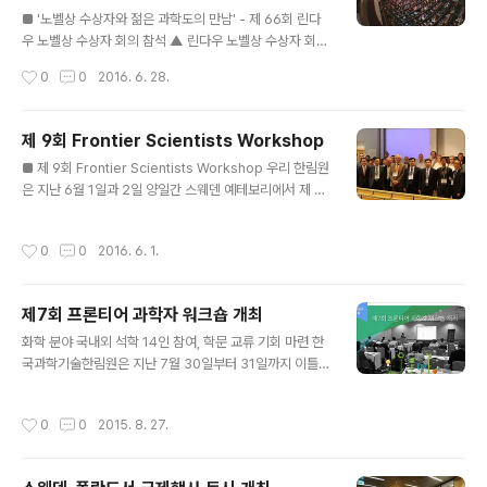
글 내용
종윤 MIT 교수 등 재미한인연사 4인, 수렌드라 P. 샤(Sur
■ '노벨상 수상자와 젊은 과학도의 만남' - 제 66회 린다
endra P. Shah) 노스웨스턴대학교 교수와 메나쳄 에리메
우 노벨상 수상자 회의 참석 ▲ 린다우 노벨상 수상자 회의
레츠(Menachem Elimelech) 예일대학교 교수 등 해외
개막식 전경. Photo: J. Nimke/Lindau Nobel Laurea
작성시간
0
0
2016. 6. 28.
연사 ..
te Meetings 30여명의 노벨상 수상자와 80개국 약 4백
여명의 젊은 과학자가 참석한 제 66회 린다우 노벨상 수상
자 회의 (The Lindau Nobel Laureate Meetings)가
제 9회 Frontier Scientists Workshop
지난 6월 26일부터 7월 1일까지 일주일간 독일 린다우에
글 내용
■ 제 9회 Frontier Scientists Workshop 우리 한림원
서 개최되었다. 린다우 재단이 지정한 세계 각국의 Acade
은 지난 6월 1일과 2일 양일간 스웨덴 예테보리에서 제 9
mic Partner (우리나라는 한국과학기술한림원)들로부터
회 Frontier Scientists Workshop을 개최했다. 'Mod
매년 참가 학생을 추천받아 진행하는 동 회의에 금년도 우
ern Trends in Nanotechnology'를 주제로 나노기술
리나라에서는 유석재 군 (고려대학교)과 황지섭 군(한양대
작성시간
0
0
2016. 6. 1.
의 최신 연구동향과 미래 발전방안을 논의하기 위해 열린
학교)이 대표로 참석했다. 린..
이번 워크숍에는 국내에서 박영우 이학부 정회원 (서울대
학교) 등 국내 과학자 5인을 비롯해 재외한인과학자 1인과
제7회 프론티어 과학자 워크숍 개최
함께 Mats Jonson (Univ. of Gothenburg) 교수 등 1
글 내용
6인의 스웨덴 과학자들이 한자리에 모였다. 이날 워크숍에
화학 분야 국내외 석학 14인 참여, 학문 교류 기회 마련 한
서 유욱준 총괄부원장은 개회사를 통해 과학기술발전을 위
국과학기술한림원은 지난 7월 30일부터 31일까지 이틀
한 한림원의 노력에 대해 설명하며, 양국간 과학기술 교류
간 미국 애틀란타 하얏트리젠시호텔(Hyatt Regency Atl
의 중요성을 강조했다. ..
anta)에서 ‘에너지 전환과 저장을 위한 신소재(Advance
작성시간
0
0
2015. 8. 27.
d Materials for Energy Conversion and Storag
e)’를 주제로 ‘제7회 프론티어 과학자 워크숍(The 7th Fr
ontier Scientists Workshop)’을 개최했다. 프론티어