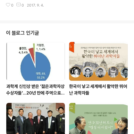
수상자에게 묻다’를 주제로 제31회 프레스티지 워크숍(Th
시대적 요구와 필요에 따라 활발히 연구되고 있다. 행사에
0
0
2017. 9. 4.
e 31st Prestige Workshop)을 개최했다. GMO(Gen
는 이두성 국내협력부장, 현택환 서울대학교 교수 등 국내
etically Modified Organism)는 유전공학을 이용하여
연..
개발된 농산물로 다가올 식량난과 식량주권문제의 해결책
으로 제시된다. 하지만 일각에서는 GMO의 안전성에 대해
우려를 나타내고 있으며, 이에 따라 과학기술을 기반으로
이 블로그 인기글
한 정확한 이해와 지식의 필요성이 대두되고 있다. 이날 워
크숍에서는 1993년 노벨 생리의학상 수상자 리처드 로버
츠(Prof. Richard J. Roberts) 미국 노스이스턴대학교
(Northeastern University) 교수..
과학계 신인상 받은 '젊은과학자상
한국이 낳고 세계에서 활약한 뛰어
수상자들'…20년 만에 주역으로
난 과학자들
우뚝