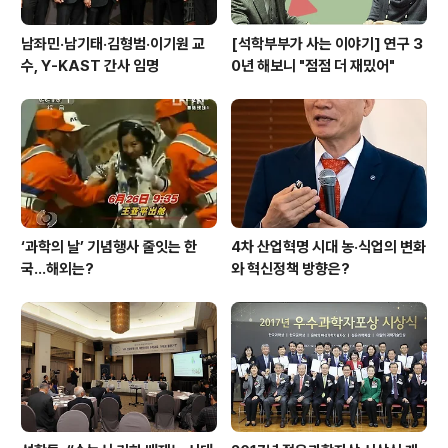
남좌민·남기태·김형범·이기원 교
[석학부부가 사는 이야기] 연구 3
수, Y-KAST 간사 임명
0년 해보니 "점점 더 재밌어"
‘과학의 날’ 기념행사 줄잇는 한
4차 산업혁명 시대 농·식업의 변화
국…해외는?
와 혁신정책 방향은?